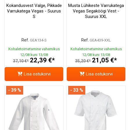
Kokandusvest Valge, Pikkade
Musta Lühikeste Varrukatega
Varrukatega Vegas - Suurus
Vegas Segaköögi Vest -
S
Suurus XXL
Ref.
Ref.
GEA134-S
GEA439-XXL
Kohaletoimetamine vahemikus
Kohaletoimetamine vahemikus
12/08 kuni 13/08
12/08 kuni 13/08
22,39 €*
21,05 €*
37,10 €*
35,20 €*
Lisa ostukorvi
Lisa ostukorvi
- 39 %
- 33 %