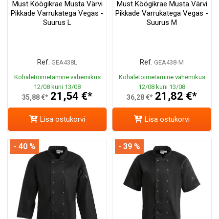
Must Köögikrae Musta Värvi
Must Köögikrae Musta Värvi
Pikkade Varrukatega Vegas -
Pikkade Varrukatega Vegas -
Suurus L
Suurus M
Ref.
Ref.
GEA438L
GEA438-M
Kohaletoimetamine vahemikus
Kohaletoimetamine vahemikus
12/08 kuni 13/08
12/08 kuni 13/08
21,54 €*
21,82 €*
35,88 €*
36,28 €*
Lisa ostukorvi
Lisa ostukorvi
- 40 %
- 39 %