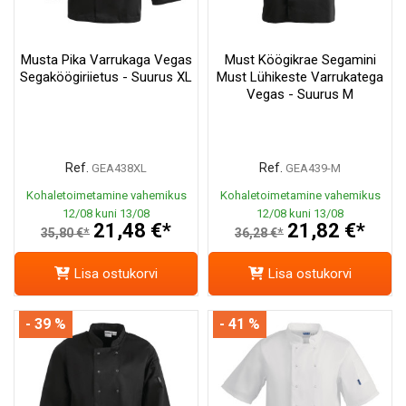
Musta Pika Varrukaga Vegas
Must Köögikrae Segamini
Segaköögiriietus - Suurus XL
Must Lühikeste Varrukatega
Vegas - Suurus M
Ref.
Ref.
GEA438XL
GEA439-M
Kohaletoimetamine vahemikus
Kohaletoimetamine vahemikus
12/08 kuni 13/08
12/08 kuni 13/08
21,48 €*
21,82 €*
35,80 €*
36,28 €*
Lisa ostukorvi
Lisa ostukorvi
- 39 %
- 41 %