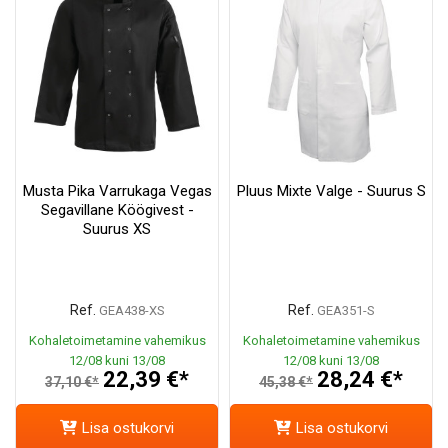
Musta Pika Varrukaga Vegas
Pluus Mixte Valge - Suurus S
Segavillane Köögivest -
Suurus XS
Ref.
Ref.
GEA438-XS
GEA351-S
Kohaletoimetamine vahemikus
Kohaletoimetamine vahemikus
12/08 kuni 13/08
12/08 kuni 13/08
22,39 €*
28,24 €*
37,10 €*
45,38 €*
Lisa ostukorvi
Lisa ostukorvi