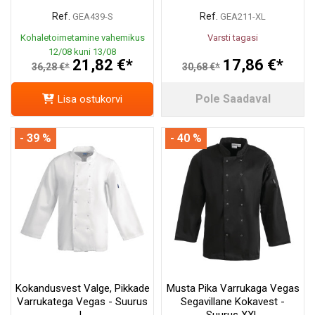
Ref.
Ref.
GEA439-S
GEA211-XL
Kohaletoimetamine vahemikus
Varsti tagasi
12/08 kuni 13/08
21,82 €*
17,86 €*
36,28 €*
30,68 €*
Pole Saadaval
Lisa ostukorvi
- 39 %
- 40 %
Kokandusvest Valge, Pikkade
Musta Pika Varrukaga Vegas
Varrukatega Vegas - Suurus
Segavillane Kokavest -
L
Suurus XXL