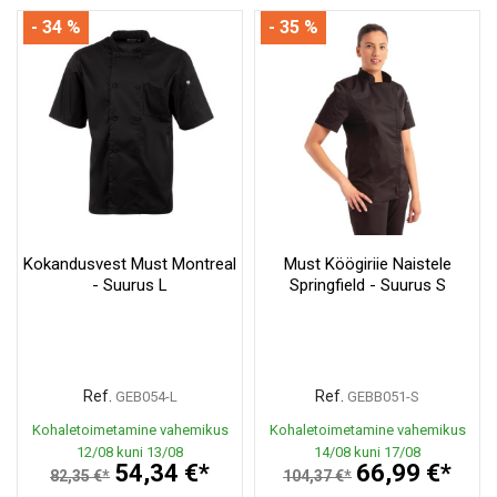
- 34 %
- 35 %
Kokandusvest Must Montreal
Must Köögiriie Naistele
- Suurus L
Springfield - Suurus S
Ref.
Ref.
GEB054-L
GEBB051-S
Kohaletoimetamine vahemikus
Kohaletoimetamine vahemikus
12/08 kuni 13/08
14/08 kuni 17/08
54,34 €*
66,99 €*
82,35 €*
104,37 €*