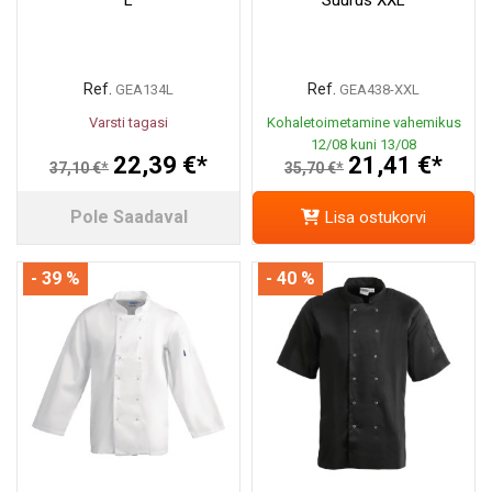
Ref.
Ref.
GEA134L
GEA438-XXL
Varsti tagasi
Kohaletoimetamine vahemikus
12/08 kuni 13/08
22,39 €*
21,41 €*
37,10 €*
35,70 €*
Pole Saadaval
Lisa ostukorvi
- 39 %
- 40 %