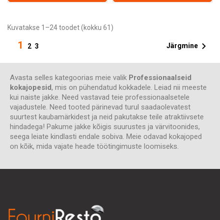
Kuvatakse 1–24 toodet (kokku 61)
1

Järgmine
2
3
Avasta selles kategoorias meie valik
Professionaalseid
kokajopesid
, mis on pühendatud kokkadele. Leiad nii meeste
kui naiste jakke. Need vastavad teie professionaalsetele
vajadustele. Need tooted pärinevad turul saadaolevatest
suurtest kaubamärkidest ja neid pakutakse teile atraktiivsete
hindadega! Pakume jakke kõigis suurustes ja värvitoonides,
seega leiate kindlasti endale sobiva. Meie odavad kokajoped
on kõik, mida vajate heade töötingimuste loomiseks.