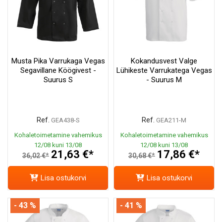
Musta Pika Varrukaga Vegas
Kokandusvest Valge
Segavillane Köögivest -
Lühikeste Varrukatega Vegas
Suurus S
- Suurus M
Ref.
Ref.
GEA438-S
GEA211-M
Kohaletoimetamine vahemikus
Kohaletoimetamine vahemikus
12/08 kuni 13/08
12/08 kuni 13/08
21,63 €*
17,86 €*
36,02 €*
30,68 €*
Lisa ostukorvi
Lisa ostukorvi
- 43 %
- 41 %