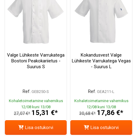
Valge Lühikeste Varrukatega
Kokandusvest Valge
Bostoni Peakokariietus -
Lühikeste Varrukatega Vegas
Suurus S
- Suurus L
Ref.
Ref.
GEB250-S
GEA211-L
Kohaletoimetamine vahemikus
Kohaletoimetamine vahemikus
12/08 kuni 13/08
12/08 kuni 13/08
15,31 €*
17,86 €*
27,07 €*
30,68 €*
Lisa ostukorvi
Lisa ostukorvi