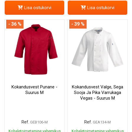
Lisa ostukorvi
Lisa ostukorvi
- 36 %
- 39 %
Kokandusvest Punane -
Kokandusvest Valge, Sega
Suurus M
Sooja Ja Pika Varrukaga
Vegas - Suurus M
Ref.
Ref.
GEB106-M
GEA134-M
Kohaletoimetamine vahemikus
Kohaletoimetamine vahemikus