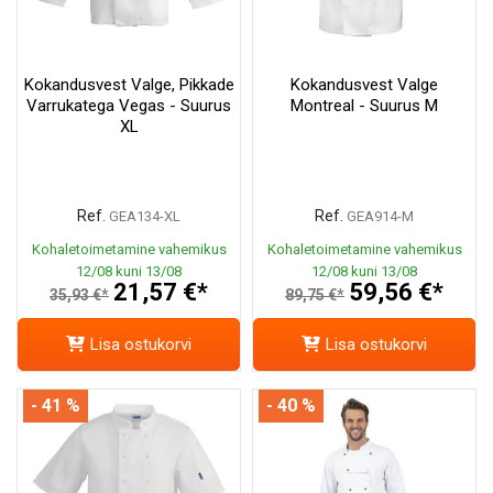
Kokandusvest Valge, Pikkade
Kokandusvest Valge
Varrukatega Vegas - Suurus
Montreal - Suurus M
XL
Ref.
Ref.
GEA134-XL
GEA914-M
Kohaletoimetamine vahemikus
Kohaletoimetamine vahemikus
12/08 kuni 13/08
12/08 kuni 13/08
21,57 €*
59,56 €*
35,93 €*
89,75 €*
Lisa ostukorvi
Lisa ostukorvi
- 41 %
- 40 %