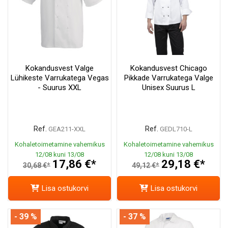
Kokandusvest Valge
Kokandusvest Chicago
Lühikeste Varrukatega Vegas
Pikkade Varrukatega Valge
- Suurus XXL
Unisex Suurus L
Ref.
Ref.
GEA211-XXL
GEDL710-L
Kohaletoimetamine vahemikus
Kohaletoimetamine vahemikus
12/08 kuni 13/08
12/08 kuni 13/08
17,86 €*
29,18 €*
30,68 €*
49,12 €*
Lisa ostukorvi
Lisa ostukorvi
- 39 %
- 37 %