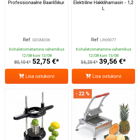
Professionaalne Baarilõikur.
Elektriline Hakklihamasin - 1,2
L
Ref.
Ref.
GEGM206
LR69077
Kohaletoimetamine vahemikus
Kohaletoimetamine vahemikus
12/08 kuni 13/08
12/08 kuni 13/08
52,75 €*
39,56 €*
80,10 €*
56,20 €*
Lisa ostukorvi
Lisa ostukorvi
- 22 %