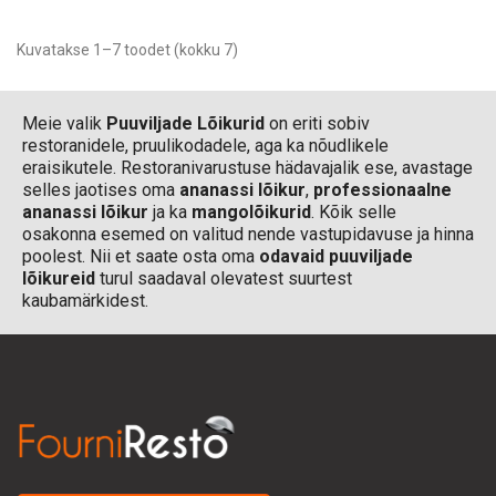
Kuvatakse 1–7 toodet (kokku 7)
Meie valik
Puuviljade Lõikurid
on eriti sobiv
restoranidele, pruulikodadele, aga ka nõudlikele
eraisikutele. Restoranivarustuse hädavajalik ese, avastage
selles jaotises oma
ananassi lõikur
,
professionaalne
ananassi lõikur
ja ka
mangolõikurid
. Kõik selle
osakonna esemed on valitud nende vastupidavuse ja hinna
poolest. Nii et saate osta oma
odavaid puuviljade
lõikureid
turul saadaval olevatest suurtest
kaubamärkidest.