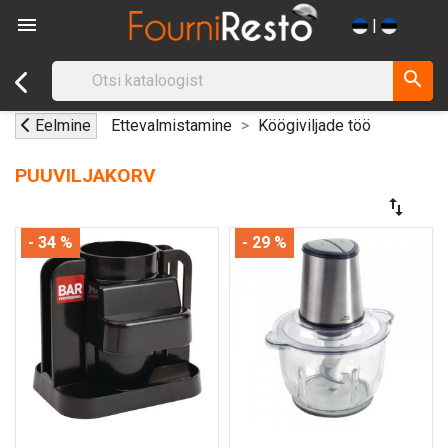

|
search
Eelmine
Ettevalmistamine
Köögiviljade töö
PUUVILJAKORV
swap_vert
- 34 %
- 29 %