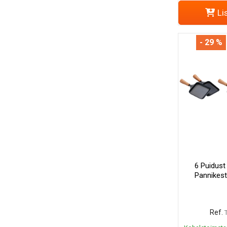
Li
- 29 %
6 Puidust 
Pannikest
Ref.