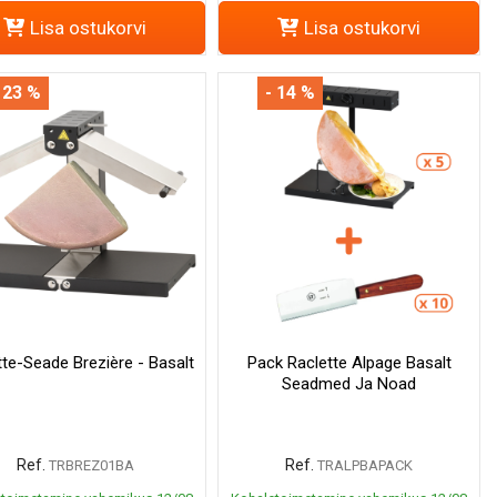
Lisa ostukorvi
Lisa ostukorvi
 23 %
- 14 %
tte-Seade Brezière - Basalt
Pack Raclette Alpage Basalt
Seadmed Ja Noad
Ref.
Ref.
TRBREZ01BA
TRALPBAPACK