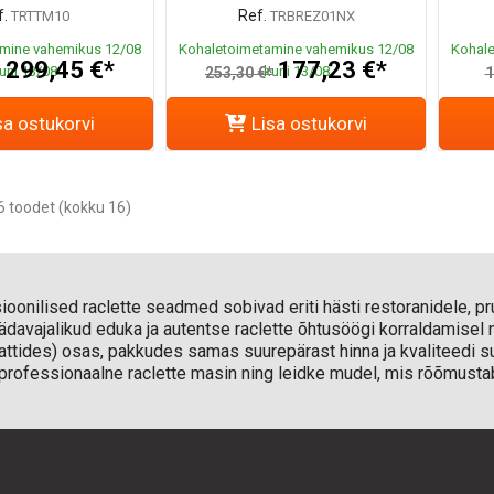
.
Ref.
TRTTM10
TRBREZ01NX
mine vahemikus 12/08
Kohaletoimetamine vahemikus 12/08
Kohale
299,45 €*
177,23 €*
uni 13/08
kuni 13/08
*
253,30 €*
1
sa ostukorvi
Lisa ostukorvi
 toodet (kokku 16)
itsioonilised raclette seadmed sobivad eriti hästi restoranidele, 
ädavajalikud eduka ja autentse raclette õhtusöögi korraldamisel ni
vattides) osas, pakkudes samas suurepärast hinna ja kvaliteedi s
ofessionaalne raclette masin ning leidke mudel, mis rõõmustab ni