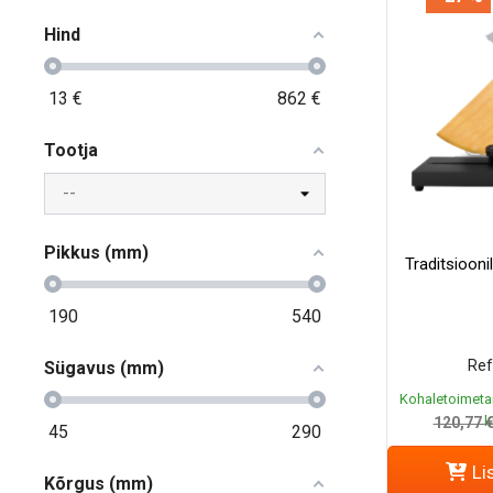
Hind
13
€
862
€
Tootja
Pikkus (mm)
Traditsiooni
190
540
Ref
Sügavus (mm)
Kohaletoimeta
k
120,77 
45
290
Li
Kõrgus (mm)