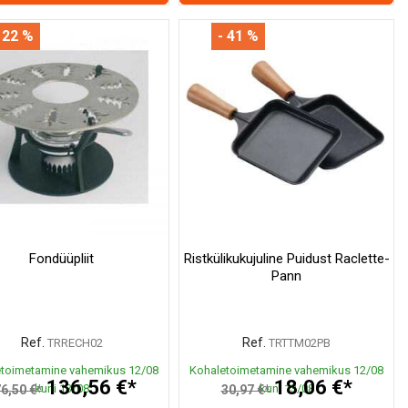
 22 %
- 41 %
Fondüüpliit
Ristkülikukujuline Puidust Raclette-
Pann
Ref.
Ref.
TRRECH02
TRTTM02PB
toimetamine vahemikus 12/08
Kohaletoimetamine vahemikus 12/08
136,56 €*
18,06 €*
kuni 13/08
kuni 13/08
6,50 €*
30,97 €*