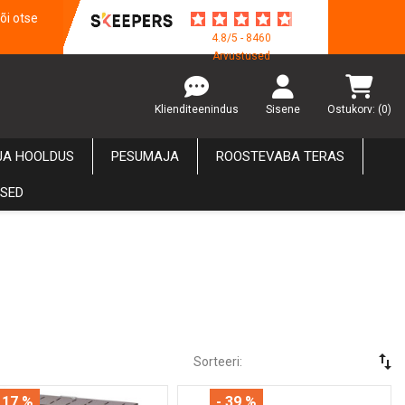
õi otse
4.8/5 - 8460
Arvustused
Klienditeenindus
Sisene
Ostukorv:
(0)
JA HOOLDUS
PESUMAJA
ROOSTEVABA TERAS
USED
swap_vert
Sorteeri:
 17 %
- 39 %