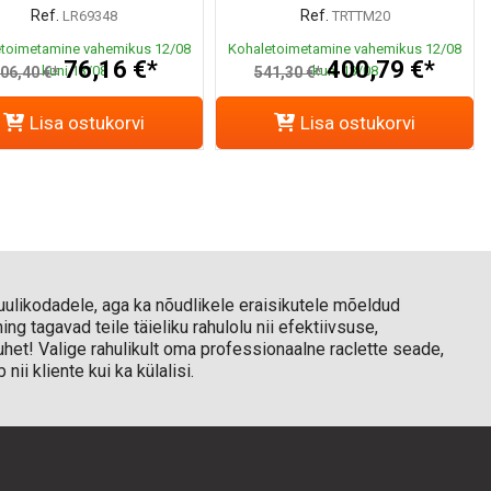
Ref.
Ref.
LR69348
TRTTM20
toimetamine vahemikus 12/08
Kohaletoimetamine vahemikus 12/08
76,16 €*
400,79 €*
kuni 13/08
kuni 13/08
06,40 €*
541,30 €*
Lisa ostukorvi
Lisa ostukorvi
pruulikodadele, aga ka nõudlikele eraisikutele mõeldud
ng tagavad teile täieliku rahulolu nii efektiivsuse,
uhet! Valige rahulikult oma professionaalne raclette seade,
i kliente kui ka külalisi.