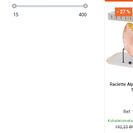
- 27 %
15
400
Raclette A
T
Ref.
Kohaletoimeta
k
192,33 €