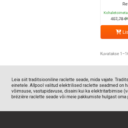
Ref
Kohaletoimeta
k
407,78 €
Li
Kuvatakse 1–16
Leia siit traditsiooniline raclette seade, mida vajate. Trad
einetele. Allpool valitud elektrilised raclette seadmed on h
võimsuse, vastupidavuse, disaini kui ka elektritarbimise (
brézière raclette seade või meie pakkumiste hulgast oma pr