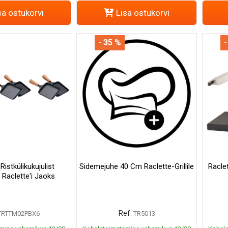
sa ostukorvi
Lisa ostukorvi
- 35 %
-
Ristkülikukujulist
Sidemejuhe 40 Cm Raclette-Grillile
Racle
 Raclette'i Jaoks
Ref.
TRTTM02PBX6
TR5013