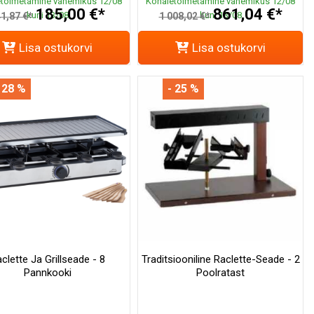
toimetamine vahemikus 12/08
Kohaletoimetamine vahemikus 12/08
185,00 €*
861,04 €*
kuni 13/08
kuni 13/08
1,87 €*
1 008,02 €*
Lisa ostukorvi
Lisa ostukorvi
 28 %
- 25 %
clette Ja Grillseade - 8
Traditsiooniline Raclette-Seade - 2
Pannkooki
Poolratast