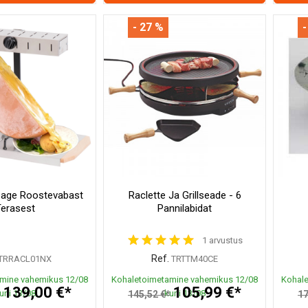
- 27 %
-
lpage Roostevabast
Raclette Ja Grillseade - 6
erasest
Pannilabidat
1 arvustus
Ref.
TRRACL01NX
TRTTM40CE
mine vahemikus 12/08
Kohaletoimetamine vahemikus 12/08
Kohale
139,00 €*
105,99 €*
uni 13/08
kuni 13/08
*
145,52 €*
17