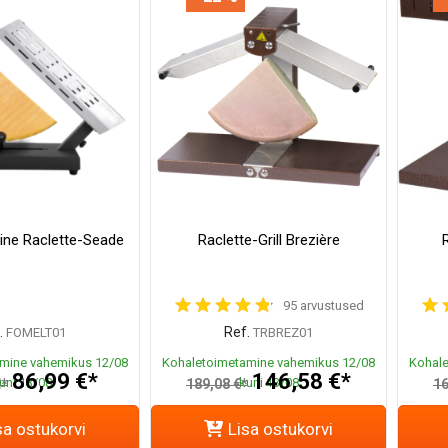
line Raclette-Seade
Raclette-Grill Brezière
95 arvustused
.
Ref.
FOMELT01
TRBREZ01
mine vahemikus 12/08
Kohaletoimetamine vahemikus 12/08
Kohale
86,99 €*
146,58 €*
uni 13/08
kuni 13/08
€*
189,08 €*
16
sa ostukorvi
Lisa ostukorvi