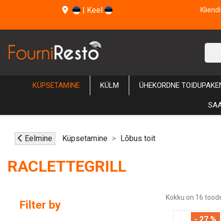
|
Keel
Kliend
KÜPSETAMINE
KÜLM
ÜHEKORDNE TOIDUPAKE
SAA
Eelmine
Küpsetamine
Lõbus toit
RACLETTEGRILL
Kokku on 16 toode
Filter by
- 27 %