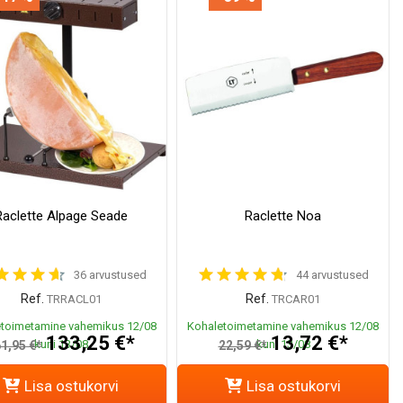
Raclette Alpage Seade
Raclette Noa
36 arvustused
44 arvustused
Ref.
Ref.
TRRACL01
TRCAR01
toimetamine vahemikus 12/08
Kohaletoimetamine vahemikus 12/08
133,25 €*
13,72 €*
kuni 13/08
kuni 13/08
1,95 €*
22,59 €*
Lisa ostukorvi
Lisa ostukorvi