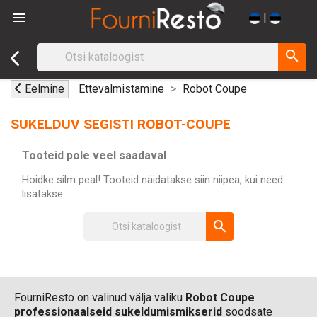

|
search
Eelmine
Ettevalmistamine
Robot Coupe
SUKELDUV SEGISTI ROBOT-COUPE
Tooteid pole veel saadaval
Hoidke silm peal! Tooteid näidatakse siin niipea, kui need
lisatakse.
search
FourniResto on valinud välja valiku
Robot Coupe
professionaalseid sukeldumismikserid
soodsate