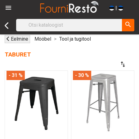

|
search
Eelmine
Mööbel
Tool ja tugitool
TABURET
swap_vert
- 31 %
- 30 %