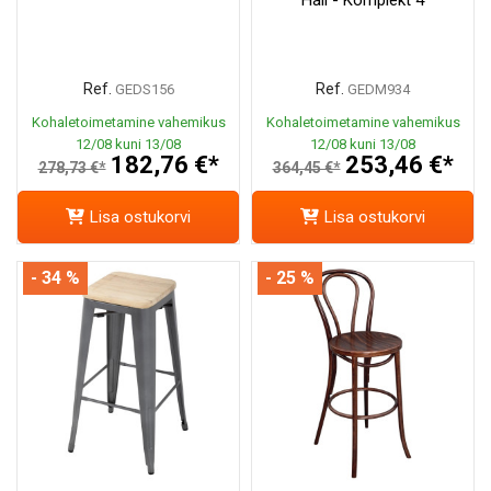
Ref.
Ref.
GEDS156
GEDM934
Kohaletoimetamine vahemikus
Kohaletoimetamine vahemikus
12/08 kuni 13/08
12/08 kuni 13/08
182,76 €*
253,46 €*
278,73 €*
364,45 €*
Lisa ostukorvi
Lisa ostukorvi
- 34 %
- 25 %