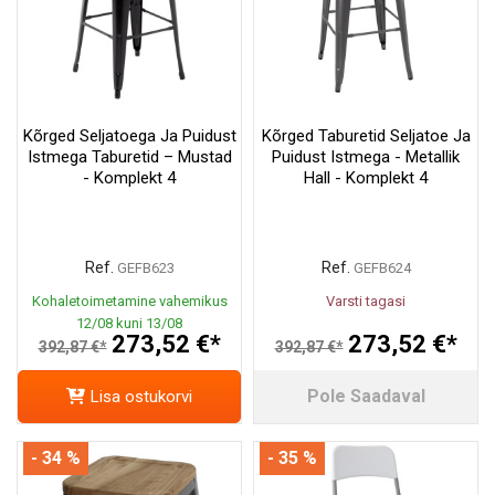
Kõrged Seljatoega Ja Puidust
Kõrged Taburetid Seljatoe Ja
Istmega Taburetid – Mustad
Puidust Istmega - Metallik
- Komplekt 4
Hall - Komplekt 4
Ref.
Ref.
GEFB623
GEFB624
Kohaletoimetamine vahemikus
Varsti tagasi
12/08 kuni 13/08
273,52 €*
273,52 €*
392,87 €*
392,87 €*
Pole Saadaval
Lisa ostukorvi
- 34 %
- 35 %