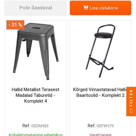
Pole Saadaval
Lisa ostukorvi
- 31 %
Hallid Metallist Terasest
Kõrged Virnastatavad Hallid
FILTER
Madalad Taburetid -
Baaritoolid - Komplekt 2
Komplekt 4
Ref.
Ref.
GEDM933
GEFW579
Kohaletoimetamine vahemikus
Varsti tagasi