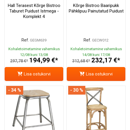
Hall Terasest Kõrge Bistroo
Kõrge Bistroo Baaripukk
Taburet Puidust Istmega -
Pähklipuu Painutatud Puidust
Komplekt 4
Ref.
Ref.
GEGM639
GECW012
Kohaletoimetamine vahemikus
Kohaletoimetamine vahemikus
12/08 kuni 13/08
14/08 kuni 17/08
194,99 €*
232,17 €*
297,78 €*
312,68 €*
Lisa ostukorvi
Lisa ostukorvi
- 34 %
- 30 %