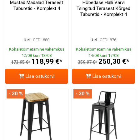
Mustad Madalad Terasest
Hõbedase Halli Värvi
Taburetid - Komplekt 4
Tsingitud Terasest Kõrged
Taburetid - Komplekt 4
Ref.
Ref.
GEDL880
GEDL876
Kohaletoimetamine vahemikus
Kohaletoimetamine vahemikus
12/08 kuni 13/08
14/08 kuni 17/08
118,99 €*
250,30 €*
173,95 €*
359,97 €*
Lisa ostukorvi
Lisa ostukorvi
- 30 %
- 30 %