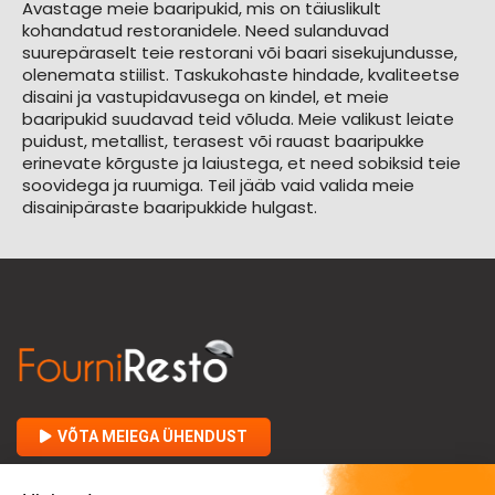
Avastage meie baaripukid, mis on täiuslikult
kohandatud restoranidele. Need sulanduvad
suurepäraselt teie restorani või baari sisekujundusse,
olenemata stiilist. Taskukohaste hindade, kvaliteetse
disaini ja vastupidavusega on kindel, et meie
baaripukid suudavad teid võluda. Meie valikust leiate
puidust, metallist, terasest või rauast baaripukke
erinevate kõrguste ja laiustega, et need sobiksid teie
soovidega ja ruumiga. Teil jääb vaid valida meie
disainipäraste baaripukkide hulgast.
VÕTA MEIEGA ÜHENDUST