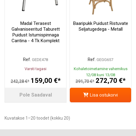
Madal Terasest
Baaripukk Puidust Ristuvate
Galvaniseeritud Taburett
Seljatugedega - Metall
Puidust Istumispinnaga
Cantina - 4 Tk Komplekt
Ref.
Ref.
GEDE478
GEGG657
Varsti tagasi
Kohaletoimetamine vahemikus
12/08 kuni 13/08
159,00 €*
272,70 €*
242,28 €*
391,70 €*
Pole Saadaval
Lisa ostukorvi
Kuvatakse 1–20 toodet (kokku 20)