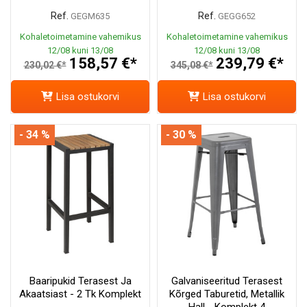
Ref.
Ref.
GEGM635
GEGG652
Kohaletoimetamine vahemikus
Kohaletoimetamine vahemikus
12/08 kuni 13/08
12/08 kuni 13/08
158,57 €*
239,79 €*
230,02 €*
345,08 €*
Lisa ostukorvi
Lisa ostukorvi
- 34 %
- 30 %
Baaripukid Terasest Ja
Galvaniseeritud Terasest
Akaatsiast - 2 Tk Komplekt
Kõrged Taburetid, Metallik
Hall - Komplekt 4