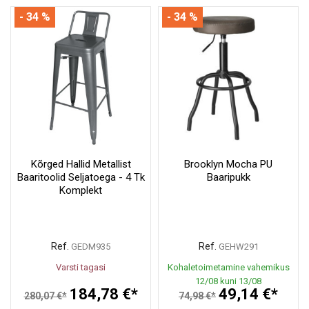
- 34 %
- 34 %
Kõrged Hallid Metallist
Brooklyn Mocha PU
Baaritoolid Seljatoega - 4 Tk
Baaripukk
Komplekt
Ref.
Ref.
GEDM935
GEHW291
Varsti tagasi
Kohaletoimetamine vahemikus
12/08 kuni 13/08
184,78 €*
49,14 €*
280,07 €*
74,98 €*