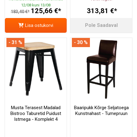
12/08 kuni 13/08
125,66 €*
313,81 €*
183,40 €*
Pole Saadaval
Lisa ostukorvi
- 31 %
- 30 %
Musta Terasest Madalad
Baaripukk Kõrge Seljatoega
Bistroo Taburetid Puidust
Kunstnahast - Tumepruun
Istmega - Komplekt 4