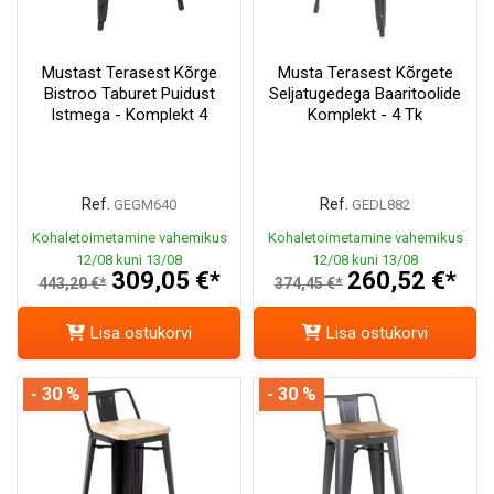
Mustast Terasest Kõrge
Musta Terasest Kõrgete
Bistroo Taburet Puidust
Seljatugedega Baaritoolide
Istmega - Komplekt 4
Komplekt - 4 Tk
Ref.
Ref.
GEGM640
GEDL882
Kohaletoimetamine vahemikus
Kohaletoimetamine vahemikus
12/08 kuni 13/08
12/08 kuni 13/08
309,05 €*
260,52 €*
443,20 €*
374,45 €*
Lisa ostukorvi
Lisa ostukorvi
- 30 %
- 30 %