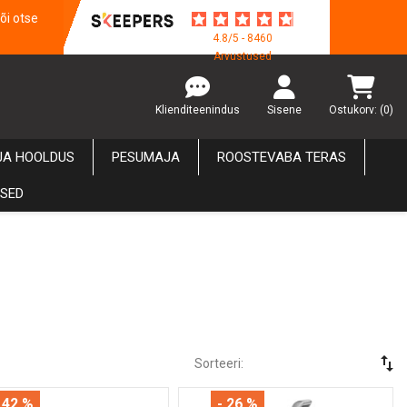
õi otse
4.8/5 - 8460
Arvustused
Klienditeenindus
Sisene
Ostukorv:
(0)
JA HOOLDUS
PESUMAJA
ROOSTEVABA TERAS
USED
swap_vert
Sorteeri:
 42 %
- 26 %