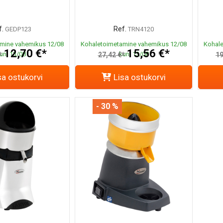
.
Ref.
GEDP123
TRN4120
mine vahemikus 12/08
Kohaletoimetamine vahemikus 12/08
Kohale
12,70 €*
15,56 €*
uni 13/08
kuni 13/08
*
27,42 €*
19
sa ostukorvi
Lisa ostukorvi
- 30 %