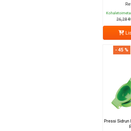
Ref
Kohaletoimeta
k
26,28 €
Li
- 45 %
Pressi Sidrun 