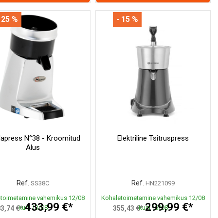
 25 %
- 15 %
apress N°38 - Kroomitud
Elektriline Tsitruspress
Alus
Ref.
Ref.
SS38C
HN221099
toimetamine vahemikus 12/08
Kohaletoimetamine vahemikus 12/08
433,99 €*
299,99 €*
kuni 13/08
kuni 13/08
3,74 €*
355,43 €*