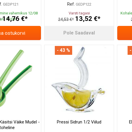
.
Ref.
GEDP121
GEDP122
mine vahemikus 12/08
Varsti tagasi
Kohale
14,76 €*
13,52 €*
uni 13/08
*
24,53 €*
sa ostukorvi
Pole Saadaval
- 43 %
-
Käsitsi Väike Mudel -
Pressi Sidrun 1/2 Viilud
E
Roheline