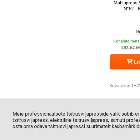
Mahlapress 
N°52 - 
R
Kohaletoimeta
k
782,67 €
Li
Kuvatakse 1–22
Meie professionaalsete tsitrusviljapresside valik sobib eri
tsitrusviljapress, elektriline tsitrusviljapress, samuti pro
osta oma odava tsitrusviljapressi suurimatelt kaubamärkid