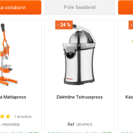
sa ostukorvi
Pole Saadaval
- 24 %
-
a Mahlapress
Elektriline Tsitrusepress
Käs
1 arvustus
.
Ref.
HN695906
GEHP929