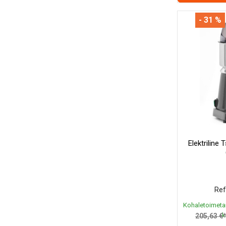
- 31 %
Elektriline 
Ref
Kohaletoimeta
k
205,63 €