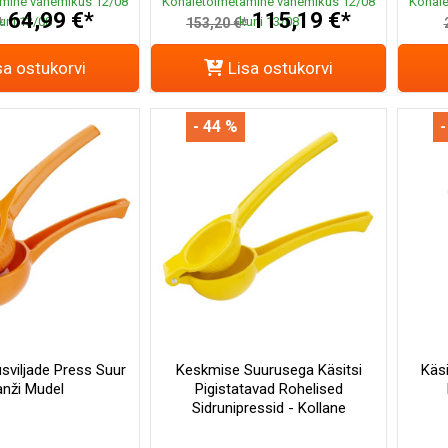
mine vahemikus 12/08
Kohaletoimetamine vahemikus 12/08
Kohale
64,99 €*
115,19 €*
uni 13/08
kuni 13/08
*
153,20 €*
sa ostukorvi
Lisa ostukorvi
- 44 %
-
usviljade Press Suur
Keskmise Suurusega Käsitsi
Käsi
anži Mudel
Pigistatavad Rohelised
Sidrunipressid - Kollane