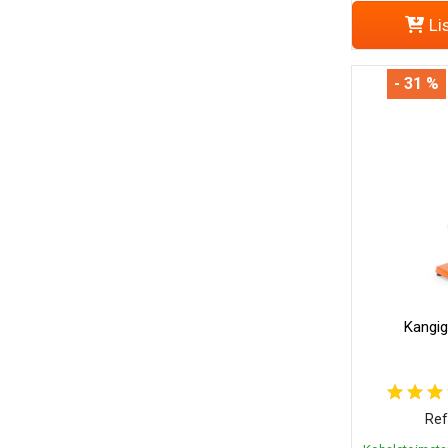
Li
- 31 %
Kangig
Ref