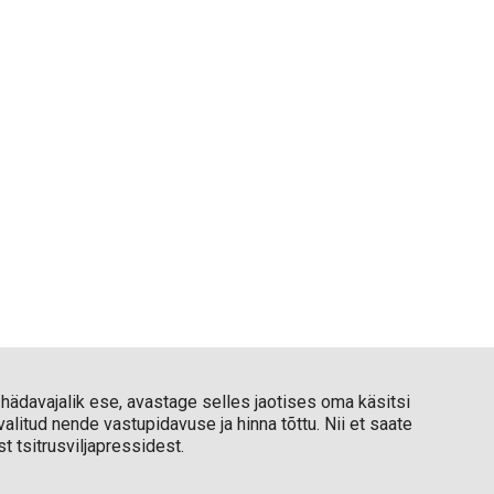
 hädavajalik ese, avastage selles jaotises oma käsitsi
valitud nende vastupidavuse ja hinna tõttu. Nii et saate
 tsitrusviljapressidest.