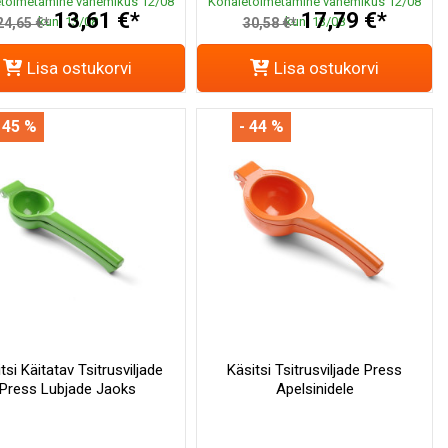
toimetamine vahemikus 12/08
Kohaletoimetamine vahemikus 12/08
13,61 €*
17,79 €*
kuni 13/08
kuni 13/08
24,65 €*
30,58 €*
Lisa ostukorvi
Lisa ostukorvi
 45 %
- 44 %
tsi Käitatav Tsitrusviljade
Käsitsi Tsitrusviljade Press
Press Lubjade Jaoks
Apelsinidele