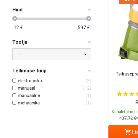
Hind
12
€
597
€
Tootja
Tellimuse tüüp
Tsitrusepr
elektroonika
8
manuaal
12
manuaalne
1
R
mehaanika
1
Kohaletoimeta
k
437,72 €
Li