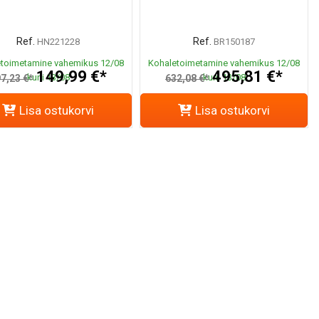
Ref.
Ref.
HN221228
BR150187
toimetamine vahemikus 12/08
Kohaletoimetamine vahemikus 12/08
149,99 €*
495,81 €*
kuni 13/08
kuni 13/08
7,23 €*
632,08 €*
Lisa ostukorvi
Lisa ostukorvi