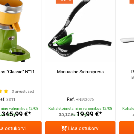
ess "Classic" N°11
Manuaalne Sidrunipress
R
T
3 arvustused
ef.
Ref.
SS11
HN592076
mine vahemikus 12/08
Kohaletoimetamine vahemikus 12/08
Kohale
345,99 €*
19,99 €*
uni 13/08
kuni 13/08
*
30,17 €*
sa ostukorvi
Lisa ostukorvi