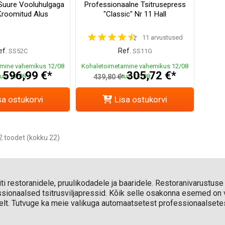
Suure Vooluhulgaga
Professionaalne Tsitrusepress
Kroomitud Alus
"Classic" Nr 11 Hall
11 arvustused
ef.
Ref.
SS52C
SS11G
mine vahemikus 12/08
Kohaletoimetamine vahemikus 12/08
596,99 €*
305,72 €*
uni 13/08
kuni 13/08
*
439,80 €*
sa ostukorvi
Lisa ostukorvi
 toodet (kokku 22)
ti restoranidele, pruulikodadele ja baaridele. Restoranivarustuse
fessionaalsed tsitrusviljapressid. Kõik selle osakonna esemed on 
elt. Tutvuge ka meie valikuga automaatsetest professionaalsetest