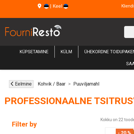
|
Keel
Kliend
KÜPSETAMINE
KÜLM
ÜHEKORDNE TOIDUPAKE
SAA
Eelmine
Kohvik / Baar
Puuviljamahl
PROFESSIONAALNE TSITRUS
Kokku on 22 toode
Filter by
- 20 %