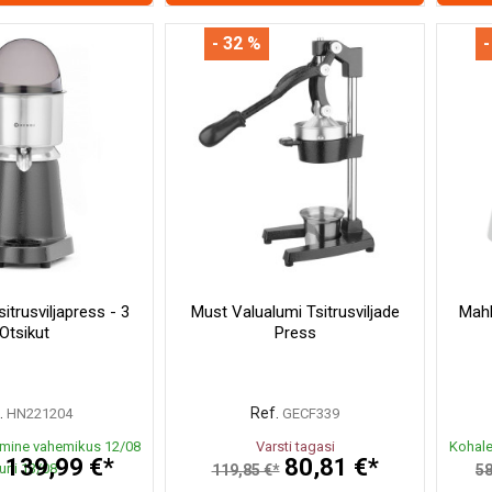
- 32 %
-
Tsitrusviljapress - 3
Must Valualumi Tsitrusviljade
Mahl
Otsikut
Press
.
Ref.
HN221204
GECF339
mine vahemikus 12/08
Varsti tagasi
Kohale
139,99 €*
80,81 €*
uni 13/08
*
119,85 €*
58