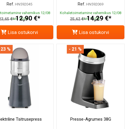
Ref.
Ref.
HN592045
HN592069
toimetamine vahemikus 12/08
Kohaletoimetamine vahemikus 12/08
12,90 €*
14,29 €*
kuni 13/08
kuni 13/08
23,65 €*
25,62 €*
Lisa ostukorvi
Lisa ostukorvi
 23 %
- 21 %
lektriline Tsitrusepress
Presse-Agrumes 38G