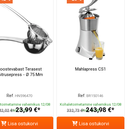
oostevabast Terasest
Mahlapress CS1
sitrusepress - Ø 75 Mm
Ref.
Ref.
HN596470
BR150146
toimetamine vahemikus 12/08
Kohaletoimetamine vahemikus 12/08
23,99 €*
243,98 €*
kuni 13/08
kuni 13/08
42,02 €*
332,73 €*
Lisa ostukorvi
Lisa ostukorvi