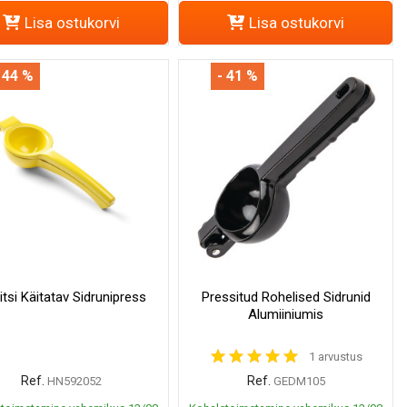
Lisa ostukorvi
Lisa ostukorvi
 44 %
- 41 %
itsi Käitatav Sidrunipress
Pressitud Rohelised Sidrunid
Alumiiniumis
1 arvustus
Ref.
Ref.
HN592052
GEDM105