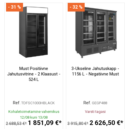
- 31 %
- 32 %
Must Positiivne
3-Ukseline Jahutuskapp -
Jahutusvitrine - 2 Klaasust -
1156 L - Negatiivne Must
524 L
Ref.
Ref.
TDFSC1000HBLACK
GEGP488
Kohaletoimetamine vahemikus
Varsti tagasi
12/08 kuni 13/08
1 851,09 €*
2 626,50 €*
2 688,53 €*
3 915,80 €*