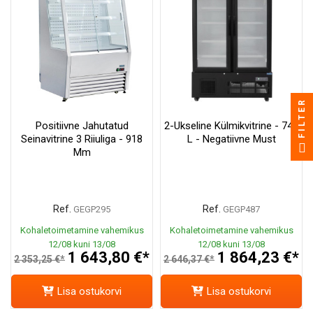
FILTER
Positiivne Jahutatud
2-Ukseline Külmikvitrine - 744
Seinavitrine 3 Riiuliga - 918
L - Negatiivne Must
Mm
Ref.
Ref.
GEGP295
GEGP487
Kohaletoimetamine vahemikus
Kohaletoimetamine vahemikus
12/08 kuni 13/08
12/08 kuni 13/08
1 643,80 €*
1 864,23 €*
2 353,25 €*
2 646,37 €*
Lisa ostukorvi
Lisa ostukorvi