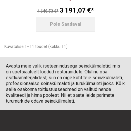
3 191,07 €*
4 646,53 €*
Pole Saadaval
Kuvatakse 1–11 toodet (kokku 11)
Avasta meie valik iseteenindusega seinakülmaletid, mis
on spetsiaalselt loodud restoranidele. Oluline osa
esitlusmaterjalidest, siin on õige koht teie seinakülmaleti,
professionaalse seinakülmaleti ja turukülmaleti jaoks. Kõik
selle osakonna toitlustusseadmed on valitud nende
kvaliteedi ja hinna poolest. Nii et saate leida parimate
turumärkide odava seinakülmaleti.