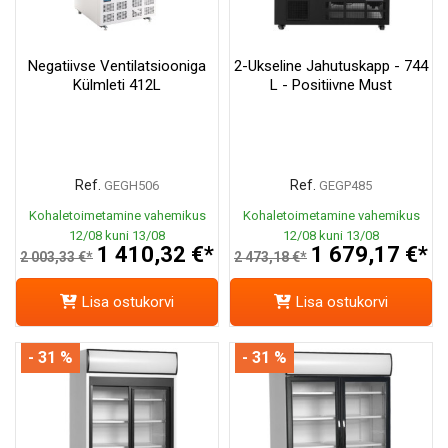
Negatiivse Ventilatsiooniga
2-Ukseline Jahutuskapp - 744
Külmleti 412L
L - Positiivne Must
Ref.
Ref.
GEGH506
GEGP485
Kohaletoimetamine vahemikus
Kohaletoimetamine vahemikus
12/08 kuni 13/08
12/08 kuni 13/08
1 410,32 €*
1 679,17 €*
2 003,33 €*
2 473,18 €*
Lisa ostukorvi
Lisa ostukorvi
- 31 %
- 31 %