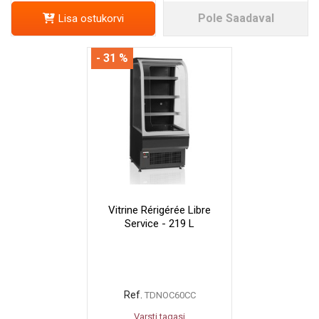
Pole Saadaval
Lisa ostukorvi
- 31 %
Vitrine Rérigérée Libre
Service - 219 L
Ref.
TDNOC60CC
Varsti tagasi