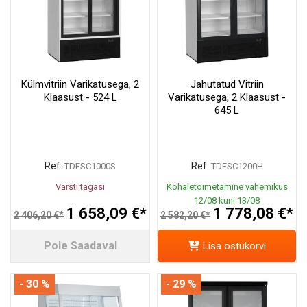
Külmvitriin Varikatusega, 2
Jahutatud Vitriin
Klaasust - 524 L
Varikatusega, 2 Klaasust -
645 L
Ref.
Ref.
TDFSC1000S
TDFSC1200H
Varsti tagasi
Kohaletoimetamine vahemikus
12/08 kuni 13/08
1 658,09 €*
1 778,08 €*
2 406,20 €*
2 582,20 €*
Pole Saadaval
Lisa ostukorvi
- 30 %
- 29 %