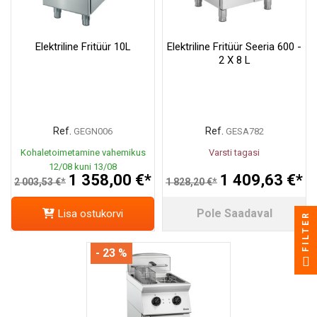
Elektriline Fritüür 10L
Elektriline Fritüür Seeria 600 -
2 X 8 L
Ref.
Ref.
GEGN006
GESA782
Kohaletoimetamine vahemikus
Varsti tagasi
12/08 kuni 13/08
1 358,00 €*
1 409,63 €*
2 003,53 €*
1 828,20 €*
Pole Saadaval
Lisa ostukorvi
FILTER
- 23 %