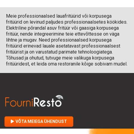
Meie professionaalsed lauafritüürid või korpusega
fritüürid on levinud paljudes professionaalsetes köökides.
Elektriline põrandal asuv fritüür või gaasiga korpusega
fritüür, nende integreerimine teie ettevõttesse on väga
lihtne ja mugav. Need professionaalsed korpusega
fritüürid erinevad lauale asetatavast professionaalsest
fritüürist ja on varustatud parimate tehnoloogiatega.
Tõhusad ja ohutud, tutvuge meie valikuga korpusega
fritüüridest, et leida oma restoranile kõige sobivam mudel.
VÕTA MEIEGA ÜHENDUST