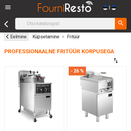

|
search
Eelmine
Küpsetamine
Fritüür
PROFESSIONAALNE FRITÜÜR KORPUSEGA
swap_vert
- 26 %