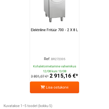
Elektriline Fritüür 700 - 2 X 8 L
Ref.
BR272335
Kohaletoimetamine vahemikus
12/08 kuni 13/08
2 915,16 €*
3 801,07 €*
Lisa ostukorvi
Kuvatakse 1–5 toodet (kokku 5)