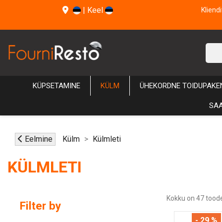
|
Keel
Kliend
KÜPSETAMINE
KÜLM
ÜHEKORDNE TOIDUPAKE
SAA
Eelmine
Külm
Külmleti
KÜLMLETI
Kokku on 47 toode
Filter by
- 29 %