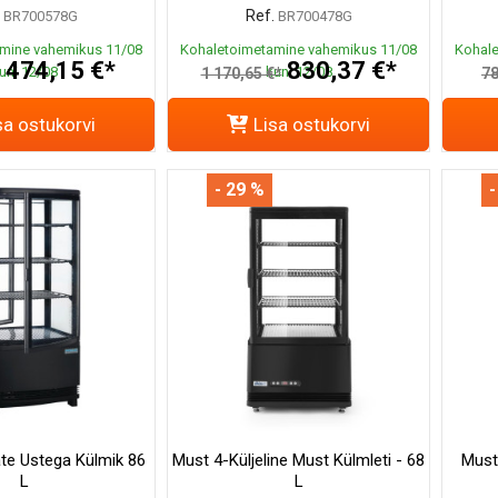
Ref.
BR700578G
BR700478G
mine vahemikus 11/08
Kohaletoimetamine vahemikus 11/08
Kohale
474,15 €*
830,37 €*
uni 12/08
kuni 12/08
*
1 170,65 €*
78
sa ostukorvi
Lisa ostukorvi
- 29 %
-
e Ustega Külmik 86
Must 4-Küljeline Must Külmleti - 68
Must 
L
L