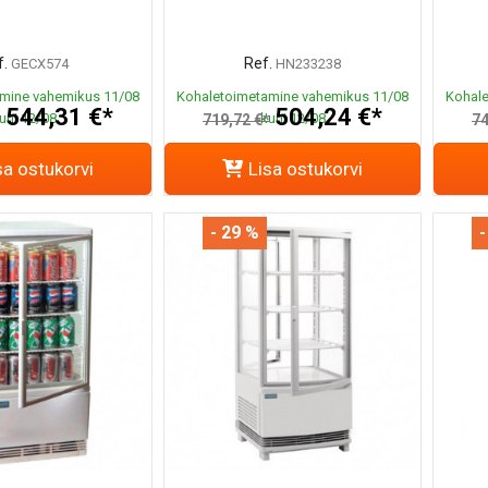
.
Ref.
GECX574
HN233238
mine vahemikus 11/08
Kohaletoimetamine vahemikus 11/08
Kohale
544,31 €*
504,24 €*
uni 12/08
kuni 12/08
*
719,72 €*
74
sa ostukorvi
Lisa ostukorvi
- 29 %
-