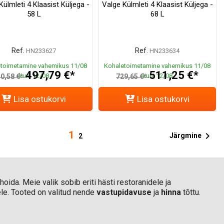
Külmleti 4 Klaasist Küljega -
Valge Külmleti 4 Klaasist Küljega -
58 L
68 L
Ref.
Ref.
HN233627
HN233634
toimetamine vahemikus 11/08
Kohaletoimetamine vahemikus 11/08
497,79 €*
511,25 €*
kuni 12/08
kuni 12/08
0,58 €*
729,65 €*
Lisa ostukorvi
Lisa ostukorvi
1

Järgmine
2
ida. Meie valik sobib eriti hästi restoranidele ja
ele. Tooted on valitud nende
vastupidavuse
ja
hinna
tõttu.