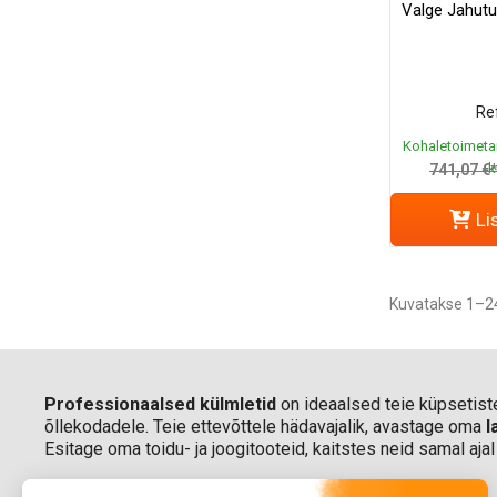
Valge Jahutu
Ref
Kohaletoimeta
k
741,07 €
Li
Kuvatakse 1–24
Professionaalsed külmletid
on ideaalsed teie küpsetiste
õllekodadele. Teie ettevõttele hädavajalik, avastage oma
l
Esitage oma toidu- ja joogitooteid, kaitstes neid samal aj