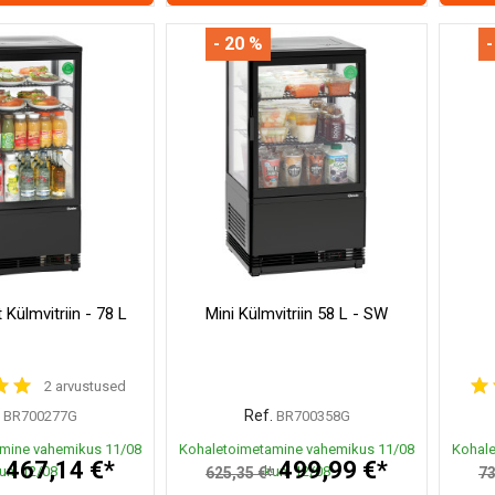
- 20 %
-
Külmvitriin - 78 L
Mini Külmvitriin 58 L - SW
2 arvustused
Ref.
BR700277G
BR700358G
mine vahemikus 11/08
Kohaletoimetamine vahemikus 11/08
Kohale
467,14 €*
499,99 €*
uni 12/08
kuni 12/08
*
625,35 €*
73