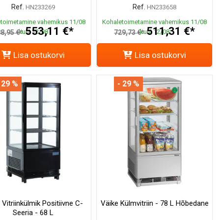
Ref.
Ref.
HN233269
HN233658
toimetamine vahemikus 11/08
Kohaletoimetamine vahemikus 11/08
553,11 €*
511,31 €*
kuni 12/08
kuni 12/08
8,95 €*
729,73 €*
Lisa ostukorvi
Lisa ostukorvi
 29 %
- 29 %
Vitriinkülmik Positiivne C-
Väike Külmvitriin - 78 L Hõbedane
Seeria - 68 L