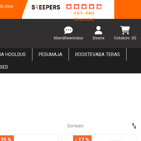
õi otse
4.8/5 - 8460
Arvustused
Klienditeenindus
Sisene
Ostukorv:
(0)
JA HOOLDUS
PESUMAJA
ROOSTEVABA TERAS
USED
swap_vert
Sorteeri:
 25 %
- 17 %