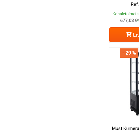
Ref.
Kohaletoimeta
k
677,08 €
Li
- 29 %
Must Kumerat