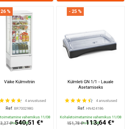
 26 %
- 25 %
Väike Külmvitriin
Külmleti GN 1/1 - Lauale
Asetamiseks
4 arvustused
4 arvustused
Ref.
Ref.
BR700298G
HN424186
toimetamine vahemikus 11/08
Kohaletoimetamine vahemikus 11/08
540,51 €*
113,64 €*
kuni 12/08
kuni 12/08
3,27 €*
151,78 €*