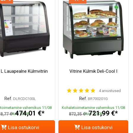
 L Lauapealne Külmvitriin
Vitrine Külmik Deli-Cool I
4 arvustused
Ref.
Ref.
DLRCDC100L
BR700201G
toimetamine vahemikus 11/08
Kohaletoimetamine vahemikus 11/08
474,01 €*
721,99 €*
kuni 12/08
kuni 12/08
8,77 €*
872,35 €*
Lisa ostukorvi
Lisa ostukorvi