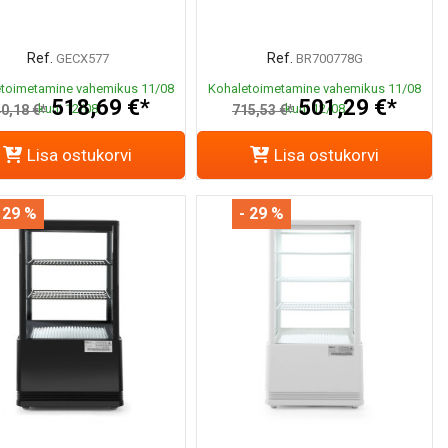
Ref.
Ref.
GECX577
BR700778G
toimetamine vahemikus 11/08
Kohaletoimetamine vahemikus 11/08
518,69 €*
501,29 €*
kuni 12/08
kuni 12/08
0,18 €*
715,53 €*
Lisa ostukorvi
Lisa ostukorvi
 29 %
- 29 %