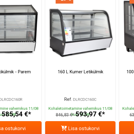
tikülmik - Parem
160 L Kumer Letikülmik
100
Ref.
DLRCDC160R
DLRCDC160C
mine vahemikus 11/08
Kohaletoimetamine vahemikus 11/08
Kohale
585,54 €*
593,97 €*
uni 12/08
kuni 12/08
*
846,83 €*
63
sa ostukorvi
Lisa ostukorvi