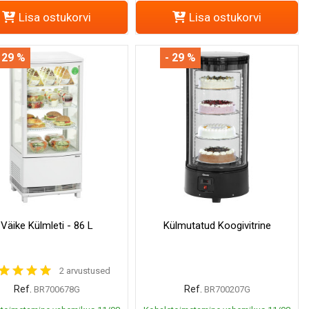
Lisa ostukorvi
Lisa ostukorvi
 29 %
- 29 %
Väike Külmleti - 86 L
Külmutatud Koogivitrine
2 arvustused
Ref.
Ref.
BR700678G
BR700207G