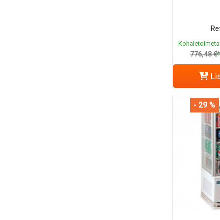
Ref
Kohaletoimeta
k
776,48 €
Li
- 29 %