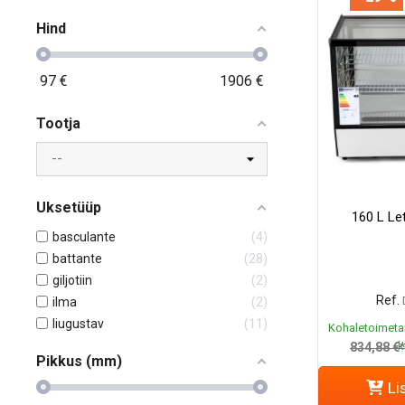
Hind
97
€
1906
€
Tootja
Uksetüüp
160 L Le
basculante
4
battante
28
giljotiin
2
Ref.
ilma
2
liugustav
11
Kohaletoimeta
k
834,88 €
Pikkus (mm)
Li