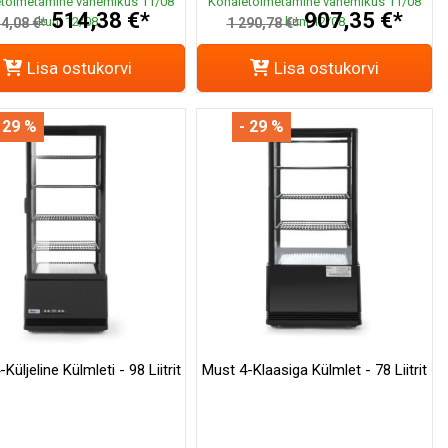
toimetamine vahemikus 11/08
Kohaletoimetamine vahemikus 11/08
514,38 €*
907,35 €*
kuni 12/08
kuni 12/08
4,08 €*
1 290,78 €*
Lisa ostukorvi
Lisa ostukorvi
 29 %
- 29 %
Küljeline Külmleti - 98 Liitrit
Must 4-Klaasiga Külmlet - 78 Liitrit