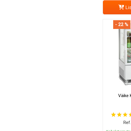
Li
- 22 %
Väike 
Ref.