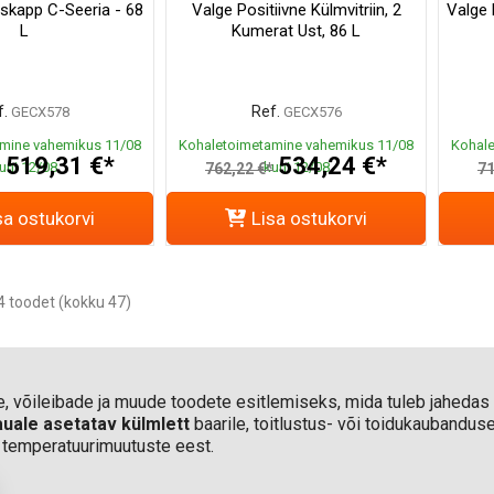
skapp C-Seeria - 68
Valge Positiivne Külmvitriin, 2
Valge 
L
Kumerat Ust, 86 L
.
Ref.
GECX578
GECX576
mine vahemikus 11/08
Kohaletoimetamine vahemikus 11/08
Kohale
519,31 €*
534,24 €*
uni 12/08
kuni 12/08
*
762,22 €*
71
sa ostukorvi
Lisa ostukorvi
 toodet (kokku 47)
, võileibade ja muude toodete esitlemiseks, mida tuleb jahedas ho
auale asetatav külmlett
baarile, toitlustus- või toidukaubandus
al temperatuurimuutuste eest.