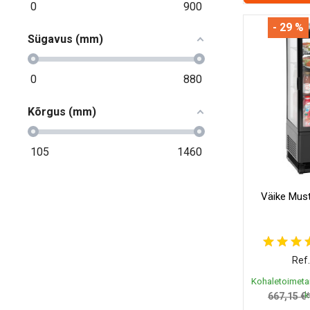
0
900
- 29 %
Sügavus (mm)
0
880
Kõrgus (mm)
105
1460
Väike Must 
Ref.
Kohaletoimeta
k
667,15 €