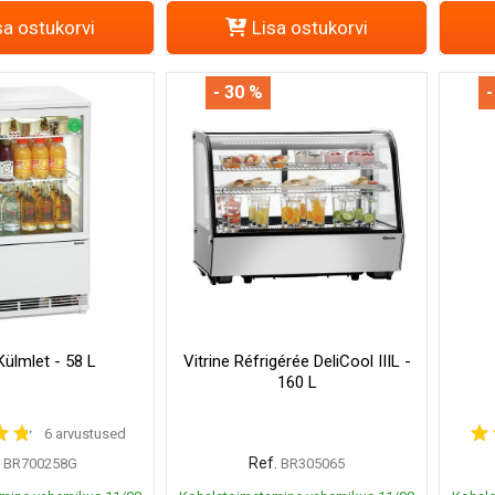
sa ostukorvi
Lisa ostukorvi
- 30 %
-
Külmlet - 58 L
Vitrine Réfrigérée DeliCool IIIL -
160 L
6 arvustused
Ref.
BR700258G
BR305065