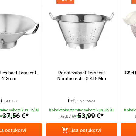
stevabast Terasest -
Roostevabast Terasest
Sõel
 413mm
Nõrutusrest - Ø 415 Mm
f.
Ref.
GEE712
HN535523
mine vahemikus 12/08
Kohaletoimetamine vahemikus 12/08
Kohale
37,56 €*
53,99 €*
uni 13/08
kuni 13/08
*
75,07 €*
sa ostukorvi
Lisa ostukorvi