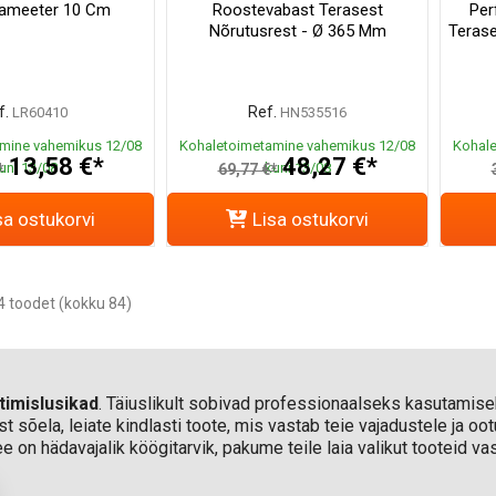
Diameeter 10 Cm
Roostevabast Terasest
Per
Nõrutusrest - Ø 365 Mm
Terase
f.
Ref.
LR60410
HN535516
mine vahemikus 12/08
Kohaletoimetamine vahemikus 12/08
Kohale
13,58 €*
48,27 €*
uni 13/08
kuni 13/08
*
69,77 €*
sa ostukorvi
Lisa ostukorvi
 toodet (kokku 84)
timislusikad
. Täiuslikult sobivad professionaalseks kasutamise
t sõela, leiate kindlasti toote, mis vastab teie vajadustele ja oo
 on hädavajalik köögitarvik, pakume teile laia valikut tooteid 