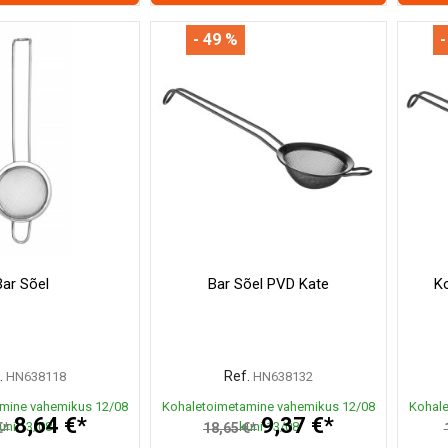
- 49 %
-
Bar Sõel
Bar Sõel PVD Kate
Ko
.
Ref.
HN638118
HN638132
mine vahemikus 12/08
Kohaletoimetamine vahemikus 12/08
Kohale
8,64 €*
9,37 €*
uni 13/08
kuni 13/08
€*
18,65 €*