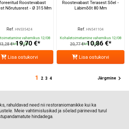
foreeritud Roostevabast
Roostevabast Terasest Sõel -
st Nõrutusrest - Ø 315 Mm
Läbimõõt 80 Mm
Ref.
Ref.
HN535424
HN541104
toimetamine vahemikus 12/08
Kohaletoimetamine vahemikus 12/08
19,70 €*
10,86 €*
kuni 13/08
kuni 13/08
33,28 €*
20,77 €*
Lisa ostukorvi
Lisa ostukorvi
1

Järgmine
2
3
4
ks, rahuldavad need nii restoraniomanikke kui ka
tustele. Meie vahtimislusikad ja sõelad pärinevad turul
vastupandamatute hindadega.