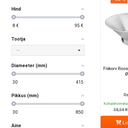
Hind
8
€
95
€
Tootja
Diameeter (mm)
Friikorv Roo
Ø
30
415
Re
Pikkus (mm)
Kohaletoimeta
k
58,58 €
30
850
Li
Aine