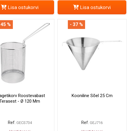
Lisa ostukorvi
Lisa ostukorvi
 45 %
- 37 %
agetikorv Roostevabast
Kooniline Sõel 25 Cm
Terasest - Ø 120 Mm
Ref.
Ref.
GECS734
GEJ716