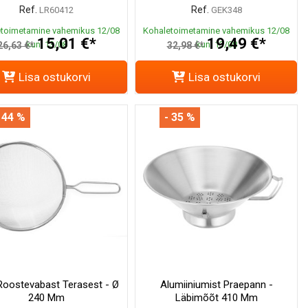
Ref.
Ref.
LR60412
GEK348
toimetamine vahemikus 12/08
Kohaletoimetamine vahemikus 12/08
15,01 €*
19,49 €*
kuni 13/08
kuni 13/08
26,63 €*
32,98 €*
Lisa ostukorvi
Lisa ostukorvi
 44 %
- 35 %
Roostevabast Terasest - Ø
Alumiiniumist Praepann -
240 Mm
Läbimõõt 410 Mm