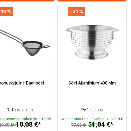
 48 %
- 34 %
onuskujuline Baarisõel
Sõel Alumiinium 400 Mm
Ref.
Ref.
HN638170
GEK338
toimetamine vahemikus 12/08
Kohaletoimetamine vahemikus 12/08
10,08 €*
51,04 €*
kuni 13/08
kuni 13/08
19,65 €*
77,68 €*