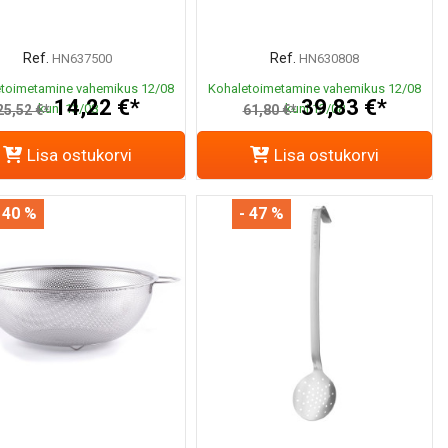
Ref.
Ref.
HN637500
HN630808
toimetamine vahemikus 12/08
Kohaletoimetamine vahemikus 12/08
14,22 €*
39,83 €*
kuni 13/08
kuni 13/08
25,52 €*
61,80 €*
Lisa ostukorvi
Lisa ostukorvi
 40 %
- 47 %