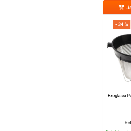
Li
- 34 %
Exoglassi P
Ref