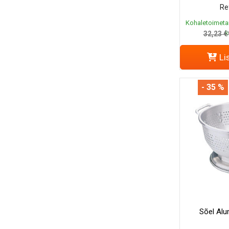
Re
Kohaletoimeta
k
32,23 €
Li
- 35 %
Sõel Al