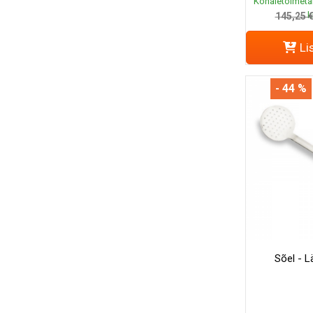
Kohaletoimeta
k
145,25 
Li
- 44 %
Sõel - 