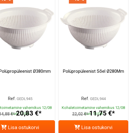
 Polüpropüleenist Ø380mm
Polüpropüleenist Sõel Ø280Mm
Ref.
Ref.
GEDL945
GEDL944
toimetamine vahemikus 12/08
Kohaletoimetamine vahemikus 12/08
20,83 €*
11,75 €*
kuni 13/08
kuni 13/08
34,88 €*
22,02 €*
Lisa ostukorvi
Lisa ostukorvi