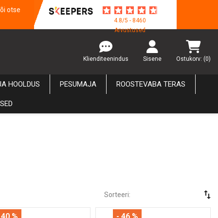
õi otse
4.8/5 - 8460
Arvustused
Klienditeenindus
Sisene
Ostukorv:
(0)
JA HOOLDUS
PESUMAJA
ROOSTEVABA TERAS
USED
swap_vert
Sorteeri:
 40 %
- 46 %