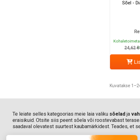
Sõel - 
Re
Kohaletoimeta
k
24,62 €
Li
Kuvatakse 1–24
Te leiate selles kategoorias meie laia valiku
sõelad
ja
vah
eraisikuid. Otsite siis peent sõela või roostevabast terases
saadaval olevatest suurtest kaubamärkidest. Teades, et see