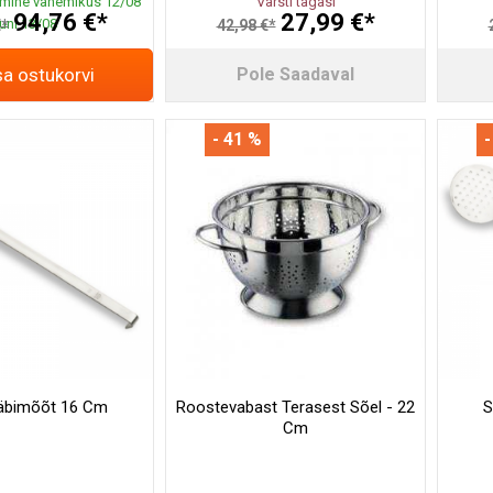
mine vahemikus 12/08
Varsti tagasi
94,76 €*
27,99 €*
uni 13/08
€*
42,98 €*
sa ostukorvi
Pole Saadaval
- 41 %
-
Läbimõõt 16 Cm
Roostevabast Terasest Sõel - 22
S
Cm