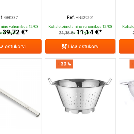
f.
Ref.
GEK337
HN529201
mine vahemikus 12/08
Kohaletoimetamine vahemikus 12/08
Kohale
39,72 €*
11,14 €*
uni 13/08
kuni 13/08
*
21,15 €*
sa ostukorvi
Lisa ostukorvi
- 30 %
-