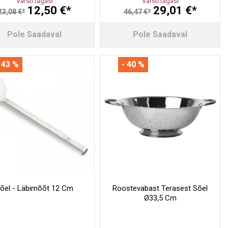
Varsti tagasi
Varsti tagasi
12,50 €*
29,01 €*
23,08 €*
46,47 €*
Pole Saadaval
Pole Saadaval
 43 %
- 40 %
õel - Läbimõõt 12 Cm
Roostevabast Terasest Sõel
Ø33,5 Cm