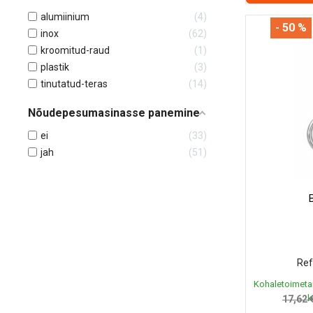
alumiinium
4
- 50 %
inox
62
kroomitud-raud
1
plastik
3
tinutatud-teras
14
Nõudepesumasinasse panemine
ei
33
jah
51
Ref
Kohaletoimeta
k
17,62 