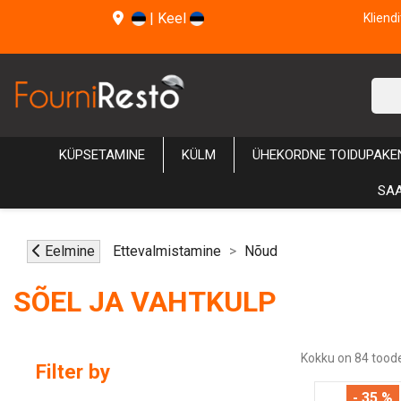
|
Keel
Kliend
KÜPSETAMINE
KÜLM
ÜHEKORDNE TOIDUPAKE
SAA
Eelmine
Ettevalmistamine
Nõud
SÕEL JA VAHTKULP
Kokku on 84 toode
Filter by
- 35 %