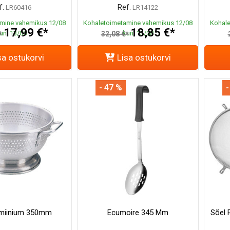
f.
Ref.
LR60416
LR14122
mine vahemikus 12/08
Kohaletoimetamine vahemikus 12/08
Kohale
17,99 €*
18,85 €*
uni 13/08
kuni 13/08
*
32,08 €*
sa ostukorvi
Lisa ostukorvi
- 47 %
-
umiinium 350mm
Ecumoire 345 Mm
Sõel 