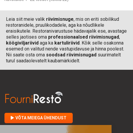
Leia siit meie valik
riivimisnuge
, mis on eriti sobilikud
restoranidele, pruulikodadele, aga ka nõudlikele
eraisikutele. Restoranivarustuse hädavajalik ese, avastage
selles jaotises oma
professionaalsed riivimisnugad
,
köögiviljariivid
aga ka
kartuliriivid
. Kõik selle osakonna
esemed on valitud nende vastupidavuse ja hinna poolest.
Nii saate osta oma
soodsad riivimisnugad
suurimatelt
turul saadaolevatelt kaubamärkidelt.
VÕTA MEIEGA ÜHENDUST