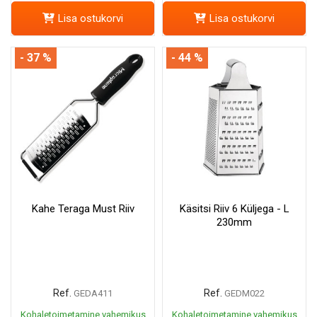
Lisa ostukorvi
Lisa ostukorvi
- 37 %
- 44 %
Kahe Teraga Must Riiv
Käsitsi Riiv 6 Küljega - L
230mm
Ref.
Ref.
GEDA411
GEDM022
Kohaletoimetamine vahemikus
Kohaletoimetamine vahemikus