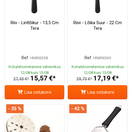
Riiv - Lintlõikur - 13,5 Cm
Riivi - Lõika Suur - 22 Cm
Tera
Tera
Ref.
Ref.
HN856338
HN856369
Kohaletoimetamine vahemikus
Kohaletoimetamine vahemikus
12/08 kuni 13/08
12/08 kuni 13/08
15,57 €*
17,19 €*
27,43 €*
29,73 €*
Lisa ostukorvi
Lisa ostukorvi
- 35 %
- 42 %