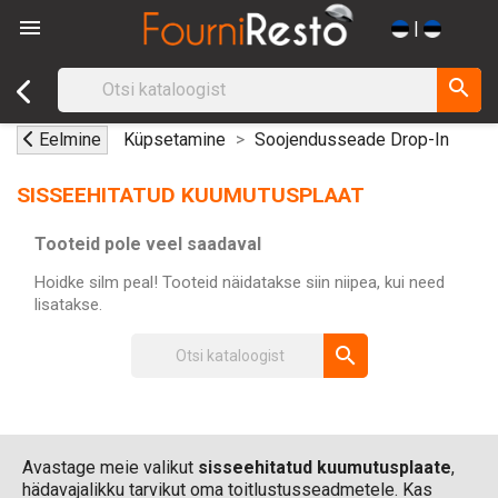

|
search
Eelmine
Küpsetamine
Soojendusseade Drop-In
SISSEEHITATUD KUUMUTUSPLAAT
Tooteid pole veel saadaval
Hoidke silm peal! Tooteid näidatakse siin niipea, kui need
lisatakse.
search
Avastage meie valikut
sisseehitatud kuumutusplaate
,
hädavajalikku tarvikut oma toitlustusseadmetele. Kas