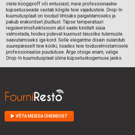
olete köögiproff või entusiast, meie professionaalne
küpsetusseade vastab kõigile teie vajadustele. Drop-In
kuumutusplaat on loodud lihtsaks paigaldamiseks ja
pakub erakordset jõudlust. Täpse temperatuuri
reguleerimisfunktsiooni abil saate kindlalt süüa
valmistada, hoides pidevat kuumust täiuslike tulemuste
saavutamiseks iga kord. Selle elegantne disain sulandub
suurepäraselt teie kööki, lisades teie toiduvalmistamisele
professionaalse puudutuse. Ärge otsige enam, valige
Drop-In kuumutusplaat ülima küpsetuskogemuse jaoks.
VÕTA MEIEGA ÜHENDUST