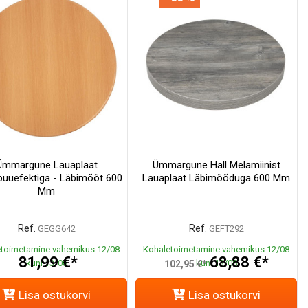
Ümmargune Lauaplaat
Ümmargune Hall Melamiinist
puuefektiga - Läbimõõt 600
Lauaplaat Läbimõõduga 600 Mm
Mm
Ref.
Ref.
GEGG642
GEFT292
toimetamine vahemikus 12/08
Kohaletoimetamine vahemikus 12/08
81,99 €*
68,88 €*
kuni 13/08
kuni 13/08
102,95 €*
Lisa ostukorvi
Lisa ostukorvi