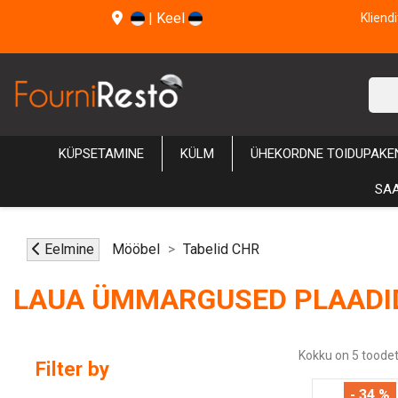
|
Keel
Kliend
KÜPSETAMINE
KÜLM
ÜHEKORDNE TOIDUPAKE
SAA
Eelmine
Mööbel
Tabelid CHR
LAUA ÜMMARGUSED PLAADI
Kokku on 5 toodet
Filter by
- 34 %