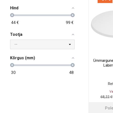
Hind
44
€
99
€
Tootja
Kõrgus (mm)
Ümmargune 
Läbi
30
48
Ref
Va
68,22 €
Pol