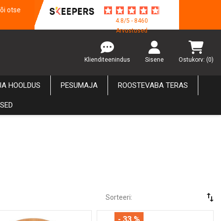
õi otse
4.8/5 - 8460
Arvustused
Klienditeenindus
Sisene
Ostukorv:
(0)
JA HOOLDUS
PESUMAJA
ROOSTEVABA TERAS
USED
swap_vert
Sorteeri:
- 33 %