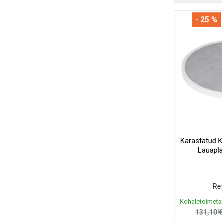
- 25 %
Karastatud 
Lauapl
Ref
Kohaletoimeta
k
131,10 