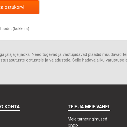
sa ostukorvi
toodet (kokku 5)
ga jalajälje jaoks. Need tugevad ja vastupidavad plaadid muudavad tei
tlustusasutuste ootustele ja vajadustele. Selle hädavajaliku varustuse a
TO KOHTA
TEIE JA MEIE VAHEL
Meie tarnetingimused
GDPR