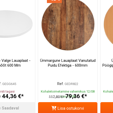
Valge Lauaplaat -
Ümmargune Lauaplaat Vanutatud
mõõt 600 Mm
Puidu Efektiga - 600mm
Pöögi
.
Ref.
GEGG645
GEDR822
rsti tagasi
Kohaletoimetamine vahemikus 12/08
Kohale
44,36 €*
79,36 €*
kuni 13/08
*
117,80 €*
e Saadaval
Lisa ostukorvi