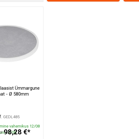
Klaasist Ümmargune
aat - Ø 580mm
.
GEDL485
mine vahemikus 12/08
98,28 €*
uni 13/08
€*