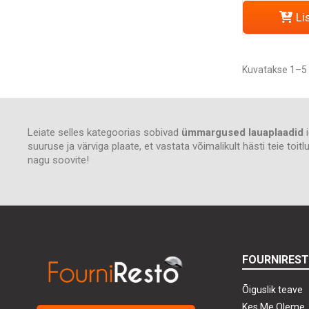
Li
Kuvatakse 1–5 
Leiate selles kategoorias sobivad
ümmargused lauaplaadid
i
suuruse ja värviga plaate, et vastata võimalikult hästi teie toi
nagu soovite!
FOURNIRES
Õiguslik teave
Kes Me Oleme