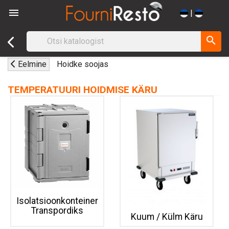

|
search
Eelmine
Hoidke soojas
TEMPERATUURI HOIDMISE KÄRU
Isolatsioonkonteiner
Transpordiks
Kuum / Külm Käru