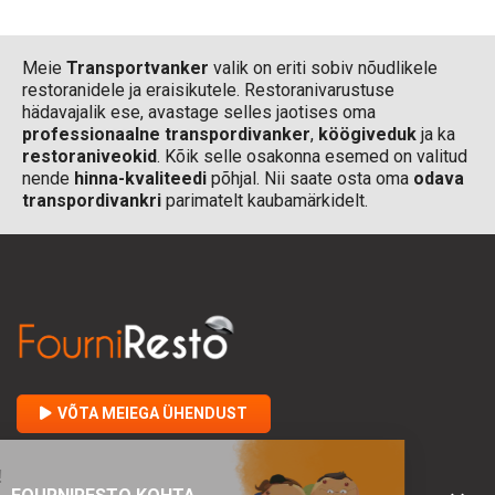
Meie
Transportvanker
valik on eriti sobiv nõudlikele
restoranidele ja eraisikutele. Restoranivarustuse
hädavajalik ese, avastage selles jaotises oma
professionaalne transpordivanker
,
köögiveduk
ja ka
restoraniveokid
. Kõik selle osakonna esemed on valitud
nende
hinna-kvaliteedi
põhjal. Nii saate osta oma
odava
transpordivankri
parimatelt kaubamärkidelt.
VÕTA MEIEGA ÜHENDUST