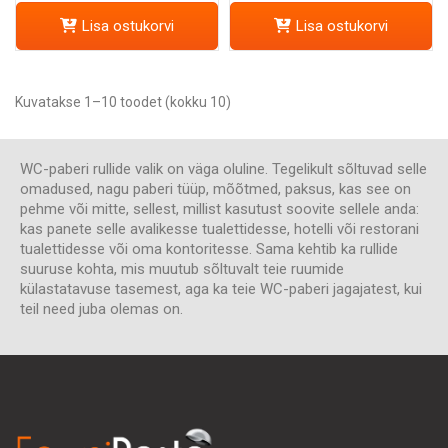
Lisa ostukorvi
Lisa ostukorvi
Kuvatakse 1–10 toodet (kokku 10)
WC-paberi rullide valik on väga oluline. Tegelikult sõltuvad selle
omadused, nagu paberi tüüp, mõõtmed, paksus, kas see on
pehme või mitte, sellest, millist kasutust soovite sellele anda:
kas panete selle avalikesse tualettidesse, hotelli või restorani
tualettidesse või oma kontoritesse. Sama kehtib ka rullide
suuruse kohta, mis muutub sõltuvalt teie ruumide
külastatavuse tasemest, aga ka teie WC-paberi jagajatest, kui
teil need juba olemas on.