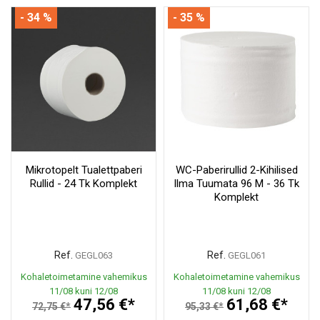
- 34 %
- 35 %
Mikrotopelt Tualettpaberi
WC-Paberirullid 2-Kihilised
Rullid - 24 Tk Komplekt
Ilma Tuumata 96 M - 36 Tk
Komplekt
Ref.
Ref.
GEGL063
GEGL061
Kohaletoimetamine vahemikus
Kohaletoimetamine vahemikus
11/08 kuni 12/08
11/08 kuni 12/08
47,56 €*
61,68 €*
72,75 €*
95,33 €*