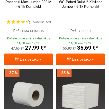
Paberirull Maxi Jumbo 300 M
WC-Paberi Rullid 2-Kihilised
- 6 Tk Komplekt
Jumbo - 6 Tk Komplekt
5 arvustused
Ref.
Ref.
FOMAXJUMBO6
GEDL919
Kohaletoimetamine vahemikus
Kohaletoimetamine vahemikus
11/08 kuni 12/08
11/08 kuni 12/08
27,99 €*
35,69 €*
47,65 €*
55,93 €*
Lisa ostukorvi
Lisa ostukorvi
- 37 %
- 35 %