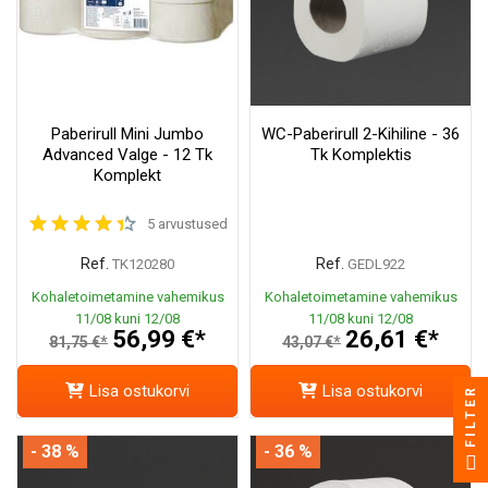
Paberirull Mini Jumbo
WC-Paberirull 2-Kihiline - 36
Advanced Valge - 12 Tk
Tk Komplektis
Komplekt
5 arvustused
Ref.
Ref.
TK120280
GEDL922
Kohaletoimetamine vahemikus
Kohaletoimetamine vahemikus
11/08 kuni 12/08
11/08 kuni 12/08
56,99 €*
26,61 €*
81,75 €*
43,07 €*
Lisa ostukorvi
Lisa ostukorvi
FILTER
- 38 %
- 36 %