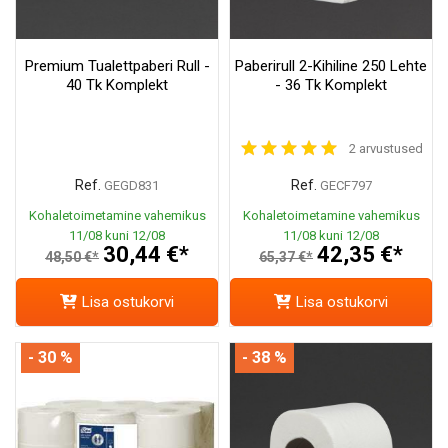
Premium Tualettpaberi Rull -
Paberirull 2-Kihiline 250 Lehte
40 Tk Komplekt
- 36 Tk Komplekt
2 arvustused
Ref.
Ref.
GEGD831
GECF797
Kohaletoimetamine vahemikus
Kohaletoimetamine vahemikus
11/08 kuni 12/08
11/08 kuni 12/08
30,44 €*
42,35 €*
48,50 €*
65,37 €*
Lisa ostukorvi
Lisa ostukorvi
- 30 %
- 38 %