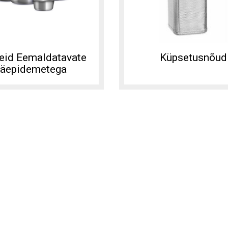
eid Eemaldatavate
Küpsetusnõud
äepidemetega