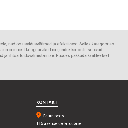
stele, nad on usaldusväärsed ja efektiivsed. Selles kategoorias
a alumiiniumist köögitarvikud ning induktsioonile sobivad
itud ja lihtsa toiduvalmistamise. Püüdes pakkuda kvaliteetset
KONTAKT
Fourniresto
116 avenue de la roubine