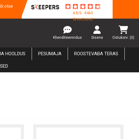
õi otse
4.8/5 - 8460
Arvustused
Klienditeenindus
Sisene
Ostukorv:
(0)
JA HOOLDUS
PESUMAJA
ROOSTEVABA TERAS
USED