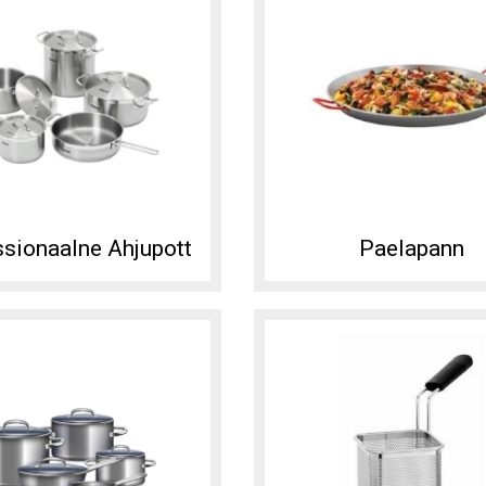
sionaalne Ahjupott
Paelapann