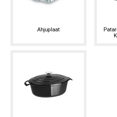
Ahjuplaat
Patar
K