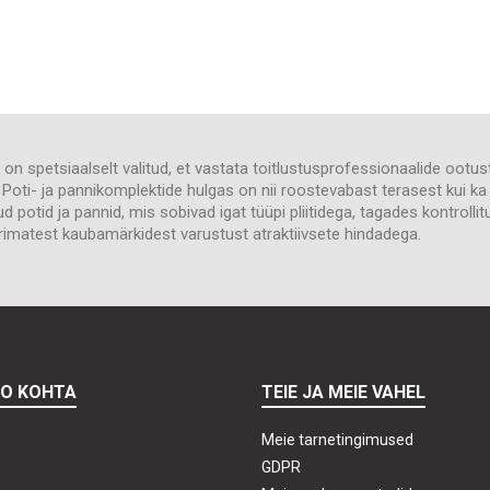
 on spetsiaalselt valitud, et vastata toitlustusprofessionaalide ootu
d. Poti- ja pannikomplektide hulgas on nii roostevabast terasest kui k
d potid ja pannid, mis sobivad igat tüüpi pliitidega, tagades kontroll
rimatest kaubamärkidest varustust atraktiivsete hindadega.
TO KOHTA
TEIE JA MEIE VAHEL
Meie tarnetingimused
GDPR