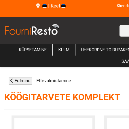
|
Keel
Kliend
KÜPSETAMINE
KÜLM
ÜHEKORDNE TOIDUPAKE
SAA
Eelmine
Ettevalmistamine
KÖÖGITARVETE KOMPLEKT