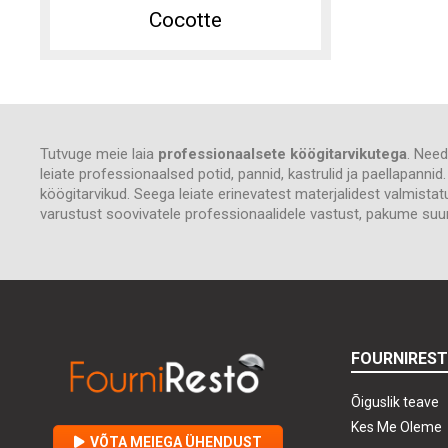
Cocotte
Tutvuge meie laia
professionaalsete köögitarvikutega
. Need
leiate professionaalsed potid, pannid, kastrulid ja paellapanni
köögitarvikud. Seega leiate erinevatest materjalidest valmistatu
varustust soovivatele professionaalidele vastust, pakume suu
FOURNIRES
Õiguslik teave
Kes Me Oleme
VÕTA MEIEGA ÜHENDUST