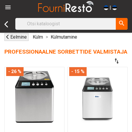

|
search
Eelmine
Külm
Külmutamine
PROFESSIONAALNE SORBETTIDE VALMISTAJA
swap_vert
- 26 %
- 15 %