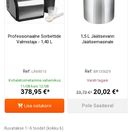
Professionaalne Sorbettide
1,5 L Jäätisevann
Valmistaja - 1,40 L
Jäätisemasinale
Ref.
Ref.
LR69315
BR135029
Kohaletoimetamine vahemikus
Varsti tagasi
11/08 kuni 12/08
378,95 €*
20,02 €*
33,73 €*
Pole Saadaval
Lisa ostukorvi
Kuvatakse 1–6 toodet (kokku 6)