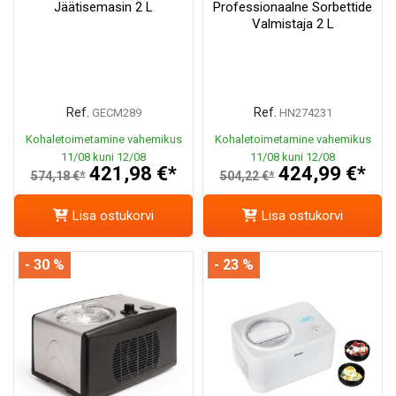
Jäätisemasin 2 L
Professionaalne Sorbettide
Valmistaja 2 L
Ref.
Ref.
GECM289
HN274231
Kohaletoimetamine vahemikus
Kohaletoimetamine vahemikus
11/08 kuni 12/08
11/08 kuni 12/08
421,98 €*
424,99 €*
574,18 €*
504,22 €*
Lisa ostukorvi
Lisa ostukorvi
- 30 %
- 23 %