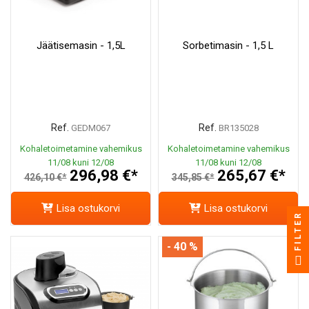
Jäätisemasin - 1,5L
Sorbetimasin - 1,5 L
Ref.
Ref.
GEDM067
BR135028
Kohaletoimetamine vahemikus
Kohaletoimetamine vahemikus
11/08 kuni 12/08
11/08 kuni 12/08
296,98 €*
265,67 €*
426,10 €*
345,85 €*
Lisa ostukorvi
Lisa ostukorvi
FILTER
- 40 %