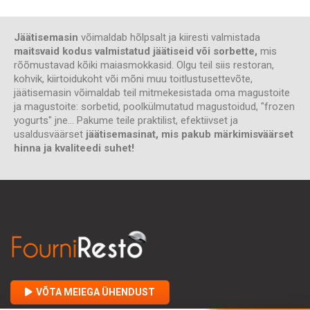
Jäätisemasin
võimaldab hõlpsalt ja kiiresti valmistada
maitsvaid kodus valmistatud jäätiseid või sorbette,
mis
rõõmustavad kõiki maiasmokkasid. Olgu teil siis restoran,
kohvik, kiirtoidukoht või mõni muu toitlustusettevõte,
jäätisemasin võimaldab teil mitmekesistada oma magustoite
ja magustoite: sorbetid, poolkülmutatud magustoidud, "frozen
yogurts" jne... Pakume teile praktilist, efektiivset ja
usaldusväärset
jäätisemasinat, mis pakub märkimisväärset
hinna ja kvaliteedi suhet!
VÕTA MEIEGA ÜHENDUST