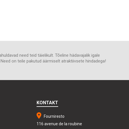
uldavad need teid täielikult. Tõeline hädavajalik igale
. Need on teile pakutud äärmiselt atraktiivsete hindadega!
KONTAKT
Fourniresto
116 avenue de la roubine