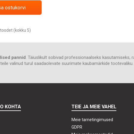
sa ostukorvi
toodet (kokku 5)
ilised pannid
. Täiuslikult sobivad professionaalseks kasutamiseks, rah
e teile valinud turul saadaolevate suurimate kaubamärkide tootevaliku
TO KOHTA
TEIE JA MEIE VAHEL
Meie tarnetingimused
GDPR