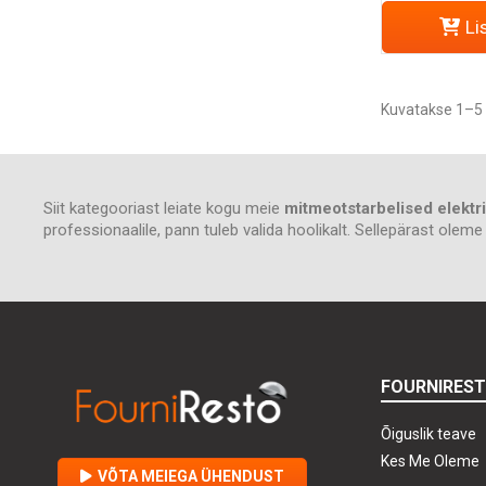
Li
Kuvatakse 1–5 
Siit kategooriast leiate kogu meie
mitmeotstarbelised elektr
professionaalile, pann tuleb valida hoolikalt. Sellepärast olem
FOURNIRES
Õiguslik teave
Kes Me Oleme
VÕTA MEIEGA ÜHENDUST