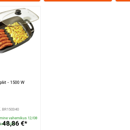
ipliit - 1500 W
.
BR150340
mine vahemikus 12/08
48,86 €*
uni 13/08
*