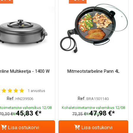
riline Multikeetja - 1400 W
Mitmeotstarbeline Pann 4L
1 arvustus
Ref.
Ref.
HN239506
BRA150114G
toimetamine vahemikus 12/08
Kohaletoimetamine vahemikus 12/08
45,83 €*
47,98 €*
kuni 13/08
kuni 13/08
70,30 €*
73,35 €*
Lisa ostukorvi
Lisa ostukorvi