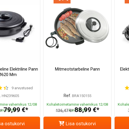
line Elektriline Pann
Mitmeotstarbeline Pann
Elekt
 Ø620 Mm
9 arvustused
.
Ref.
HN239605
BRA150155
mine vahemikus 12/08
Kohaletoimetamine vahemikus 12/08
Kohale
79,99 €*
88,99 €*
uni 13/08
kuni 13/08
€*
136,47 €*
sa ostukorvi
Lisa ostukorvi