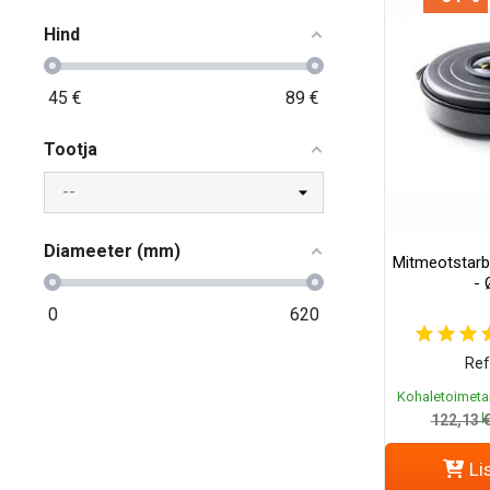
Hind
45
€
89
€
Tootja
Diameeter (mm)
Mitmeotstarbe
-
0
620
Ref
Kohaletoimeta
k
122,13 
Li