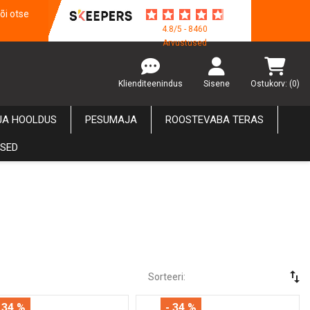
õi otse
4.8/5 - 8460
Arvustused
Klienditeenindus
Sisene
Ostukorv:
(0)
JA HOOLDUS
PESUMAJA
ROOSTEVABA TERAS
USED
swap_vert
Sorteeri:
 34 %
- 34 %