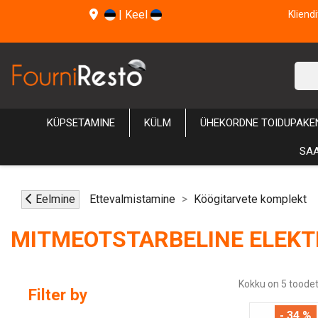
|
Keel
Kliend
KÜPSETAMINE
KÜLM
ÜHEKORDNE TOIDUPAKE
SAA
Eelmine
Ettevalmistamine
Köögitarvete komplekt
MITMEOTSTARBELINE ELEKT
Kokku on 5 toodet
Filter by
- 34 %