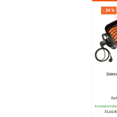
- 34 %
Elektr
Ref
Kohaletoimeta
k
74,60 €