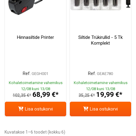
Hinnasiltide Printer
Siltide Trükirullid - 5 Tk
Komplekt
Ref.
Ref.
GEGH001
GEAE780
Kohaletoimetamine vahemikus
Kohaletoimetamine vahemikus
12/08 kuni 13/08
12/08 kuni 13/08
68,99 €*
19,99 €*
102,35 €*
35,25 €*
Lisa ostukorvi
Lisa ostukorvi
Kuvatakse 1–6 toodet (kokku 6)