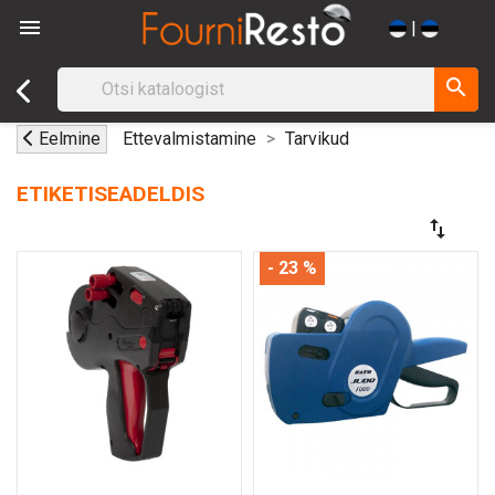

|
search
Eelmine
Ettevalmistamine
Tarvikud
ETIKETISEADELDIS
swap_vert
- 23 %