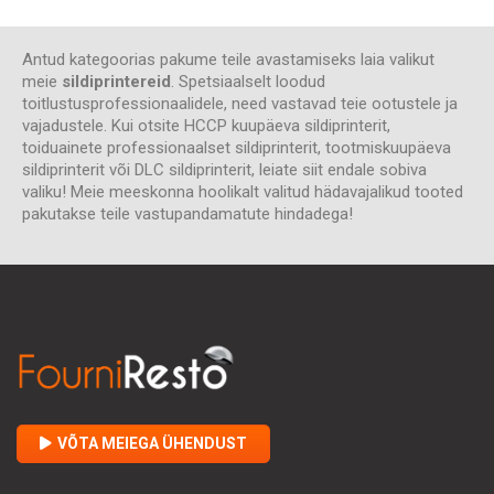
Antud kategoorias pakume teile avastamiseks laia valikut
meie
sildiprintereid
. Spetsiaalselt loodud
toitlustusprofessionaalidele, need vastavad teie ootustele ja
vajadustele. Kui otsite HCCP kuupäeva sildiprinterit,
toiduainete professionaalset sildiprinterit, tootmiskuupäeva
sildiprinterit või DLC sildiprinterit, leiate siit endale sobiva
valiku! Meie meeskonna hoolikalt valitud hädavajalikud tooted
pakutakse teile vastupandamatute hindadega!
VÕTA MEIEGA ÜHENDUST