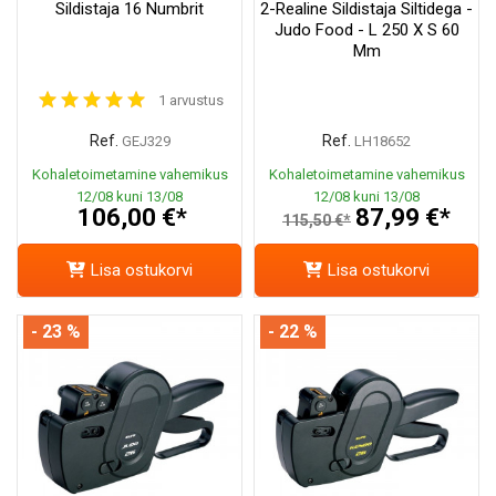
Sildistaja 16 Numbrit
2-Realine Sildistaja Siltidega -
Judo Food - L 250 X S 60
Mm
1 arvustus
Ref.
Ref.
GEJ329
LH18652
Kohaletoimetamine vahemikus
Kohaletoimetamine vahemikus
12/08 kuni 13/08
12/08 kuni 13/08
106,00 €*
87,99 €*
115,50 €*
Lisa ostukorvi
Lisa ostukorvi
- 23 %
- 22 %