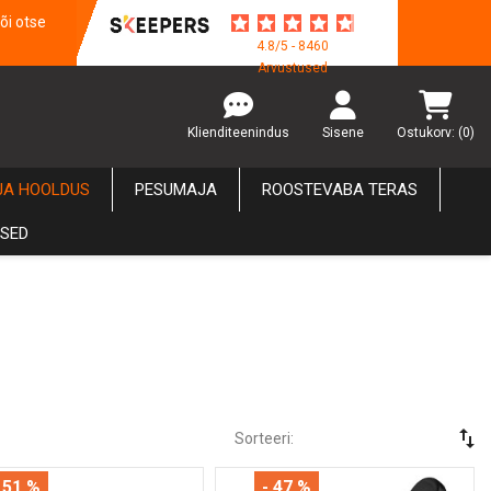
õi otse
4.8/5 - 8460
Arvustused
Klienditeenindus
Sisene
Ostukorv:
(0)
JA HOOLDUS
PESUMAJA
ROOSTEVABA TERAS
USED
swap_vert
Sorteeri:
 51 %
- 47 %