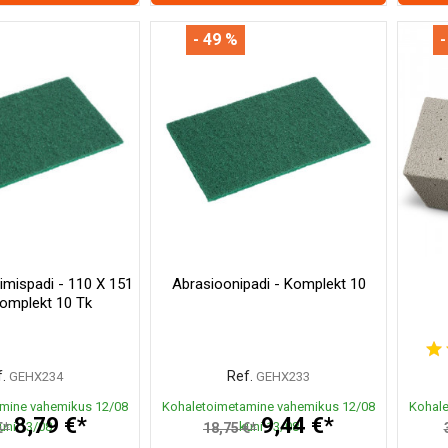
- 49 %
-
imispadi - 110 X 151
Abrasioonipadi - Komplekt 10
omplekt 10 Tk
.
Ref.
GEHX234
GEHX233
mine vahemikus 12/08
Kohaletoimetamine vahemikus 12/08
Kohale
8,79 €*
9,44 €*
uni 13/08
kuni 13/08
€*
18,75 €*