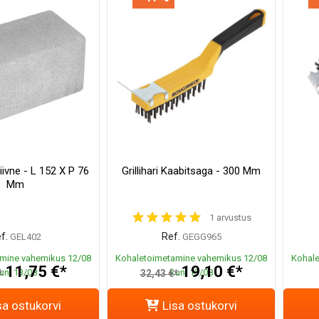
iivne - L 152 X P 76
Grillihari Kaabitsaga - 300 Mm
Mm
1 arvustus
f.
Ref.
GEL402
GEGG965
mine vahemikus 12/08
Kohaletoimetamine vahemikus 12/08
Kohale
11,75 €*
19,10 €*
uni 13/08
kuni 13/08
*
32,43 €*
sa ostukorvi
Lisa ostukorvi