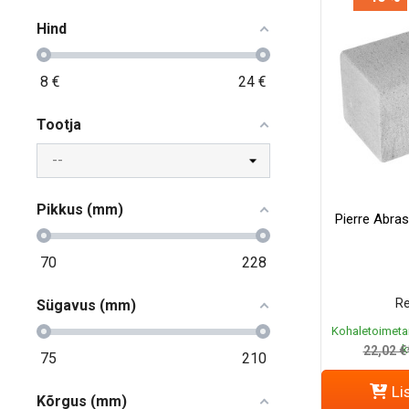
Hind
8
€
24
€
Tootja
Pikkus (mm)
Pierre Abras
70
228
Re
Sügavus (mm)
Kohaletoimeta
k
22,02 €
75
210
Li
Kõrgus (mm)