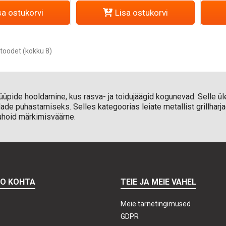
sa ostukorvi
Lisa ostukorvi
toodet (kokku 8)
gi tüüpide hooldamine, kus rasva- ja toidujäägid kogunevad. Selle 
e puhastamiseks. Selles kategoorias leiate metallist grillharjad
uhoid märkimisväärne.
TO KOHTA
TEIE JA MEIE VAHEL
Meie tarnetingimused
GDPR