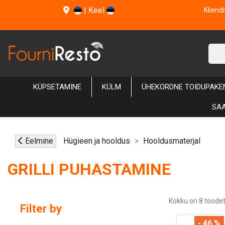
|
Keel
Kliend
KÜPSETAMINE
KÜLM
ÜHEKORDNE TOIDUPAKE
SAA
Eelmine
Hügieen ja hooldus
Hooldusmaterjal
GRILLI PUHASTAMINE
Kokku on 8 toodet
Filter by
- 46 %