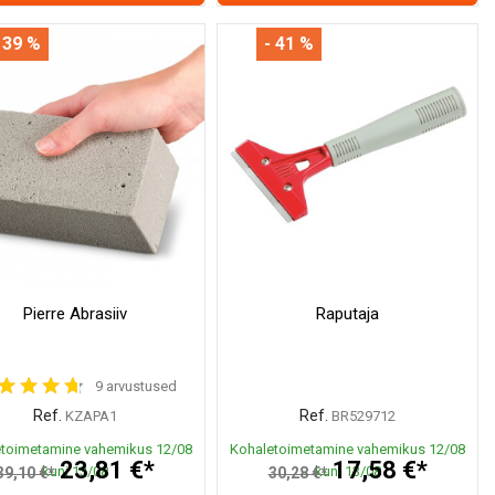
 39 %
- 41 %
Pierre Abrasiiv
Raputaja
9 arvustused
Ref.
Ref.
KZAPA1
BR529712
toimetamine vahemikus 12/08
Kohaletoimetamine vahemikus 12/08
23,81 €*
17,58 €*
kuni 13/08
kuni 13/08
39,10 €*
30,28 €*