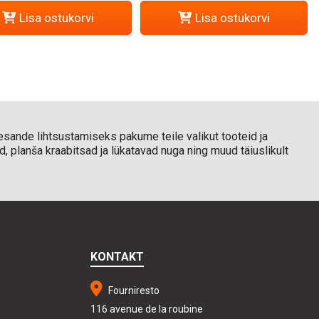
Lisa ostukorvi
Lisa ostukorvi
ülesande lihtsustamiseks pakume teile valikut tooteid ja
, planša kraabitsad ja lükatavad nuga ning muud täiuslikult
KONTAKT
Fourniresto
116 avenue de la roubine