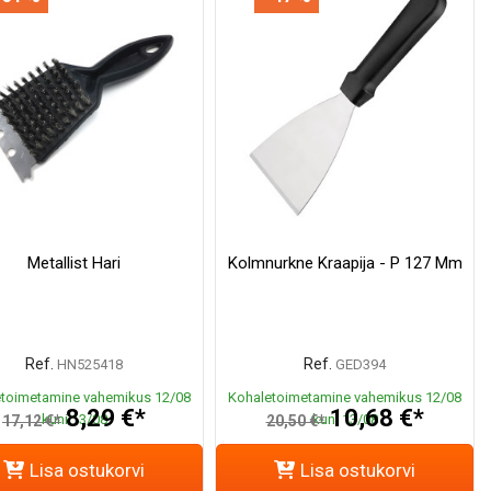
Metallist Hari
Kolmnurkne Kraapija - P 127 Mm
Ref.
Ref.
HN525418
GED394
toimetamine vahemikus 12/08
Kohaletoimetamine vahemikus 12/08
8,29 €*
10,68 €*
kuni 13/08
kuni 13/08
17,12 €*
20,50 €*
Lisa ostukorvi
Lisa ostukorvi