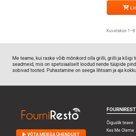
Li
Kuvatakse 1–8 
Me teame, kui raske võib mõnikord olla grilli, grilli ja kõi
seadmeid, mis on spetsiaalselt loodud nende tüüpide pindad
sobivad tooted. Puhastamine on seega lihtsam ja aja kokk
FOURNIRES
Õiguslik teave
Kes Me Oleme
VÕTA MEIEGA ÜHENDUST