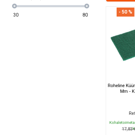
- 50 %
30
80
Roheline Küür
Mm - K
Ref
Kohaletoimeta
k
17,83 