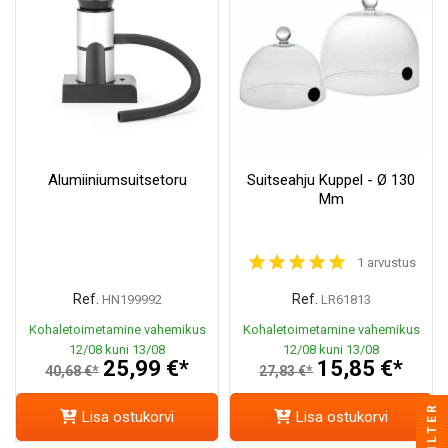
Alumiiniumsuitsetoru
Suitseahju Kuppel - Ø 130
Mm
1 arvustus
Ref.
Ref.
HN199992
LR61813
Kohaletoimetamine vahemikus
Kohaletoimetamine vahemikus
12/08 kuni 13/08
12/08 kuni 13/08
25,99 €*
15,85 €*
40,68 €*
27,83 €*
FILTER
Lisa ostukorvi
Lisa ostukorvi