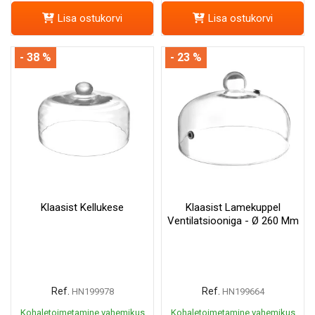
Lisa ostukorvi
Lisa ostukorvi
- 38 %
- 23 %
Klaasist Kellukese
Klaasist Lamekuppel
Ventilatsiooniga - Ø 260 Mm
Ref.
Ref.
HN199978
HN199664
Kohaletoimetamine vahemikus
Kohaletoimetamine vahemikus