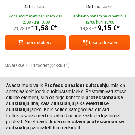
Ref.
Ref.
LR69560
HN199725
Kohaletoimetamine vahemikus
Kohaletoimetamine vahemikus
12/08 kuni 13/08
12/08 kuni 13/08
11,58 €*
9,15 €*
21,78 €*
18,33 €*
Lisa ostukorvi
Lisa ostukorvi
Kuvatakse 1–14 toodet (kokku 14)
Avasta meie valik
Professionaalset suitsuahju
, mis on
spetsiaalselt loodud toitlustamiseks. Restoranivarustuse
oluline element, siin on õige koht teie
professionaalse
suitsuahju liha
,
kala suitsuahju
ja ka
elektrilise
suitsuahju
jaoks. Kõik selles kategoorias olevad
toitlustusseadmed on valitud nende kvaliteedi ja hinna
poolest. Nii et saate leida oma
odava professionaalse
suitsuahju
parimatelt turumärkidelt.