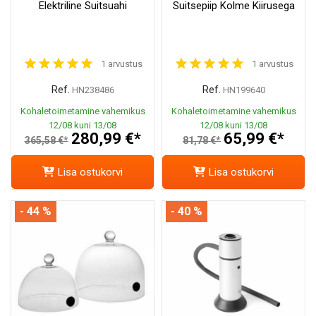
Elektriline Suitsuahi
Suitsepiip Kolme Kiirusega
1 arvustus
1 arvustus
Ref.
Ref.
HN238486
HN199640
Kohaletoimetamine vahemikus
Kohaletoimetamine vahemikus
12/08 kuni 13/08
12/08 kuni 13/08
280,99 €*
65,99 €*
365,58 €*
81,78 €*
Lisa ostukorvi
Lisa ostukorvi
- 44 %
- 40 %