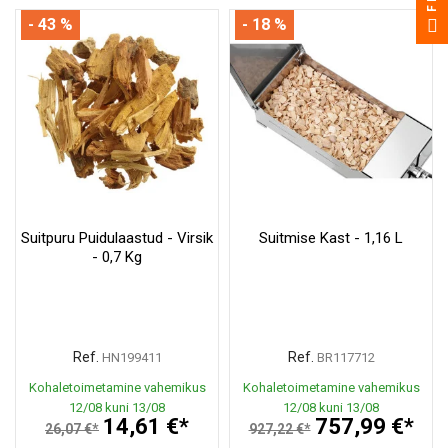
- 43 %
- 18 %
Suitpuru Puidulaastud - Virsik
Suitmise Kast - 1,16 L
- 0,7 Kg
Ref.
Ref.
HN199411
BR117712
Kohaletoimetamine vahemikus
Kohaletoimetamine vahemikus
12/08 kuni 13/08
12/08 kuni 13/08
14,61 €*
757,99 €*
26,07 €*
927,22 €*