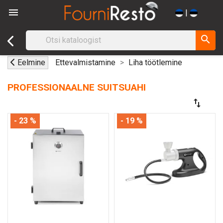

|
search
Eelmine
Ettevalmistamine
Liha töötlemine
PROFESSIONAALNE SUITSUAHI
swap_vert
- 23 %
- 19 %