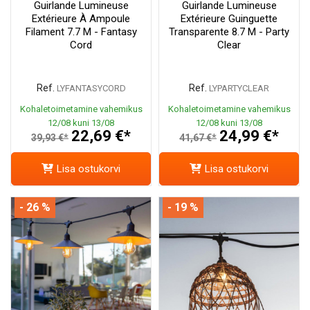
Guirlande Lumineuse
Guirlande Lumineuse
Extérieure À Ampoule
Extérieure Guinguette
Filament 7.7 M - Fantasy
Transparente 8.7 M - Party
Cord
Clear
Ref.
Ref.
LYFANTASYCORD
LYPARTYCLEAR
Kohaletoimetamine vahemikus
Kohaletoimetamine vahemikus
12/08 kuni 13/08
12/08 kuni 13/08
22,69 €*
24,99 €*
39,93 €*
41,67 €*
Lisa ostukorvi
Lisa ostukorvi
- 26 %
- 19 %