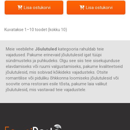
Lisa ostukorvi
Lisa ostukorvi
Kuvatakse 1–10 toodet (kokku 10)
Meie veebilehe
Jõulutuled
kategooria rahuldab teie
vajadused. Pakume erinevaid jõulutulesid igat tüüpi
sündmusteks ja puhkudeks. Olgu see siis teie sisekujunduse
elavdamiseks või ruumi valgustamiseks, pakume kvaliteetseid
jõulutulesid, mis sobivad kõikideks vajadusteks. Otsite
romantilise või piduliku õhkkonna loomiseks jõulutulesid või
soovite oma restorani esile tõsta, pakume laia valikut
jõulutulesid, mis vastavad teie vajadustele.