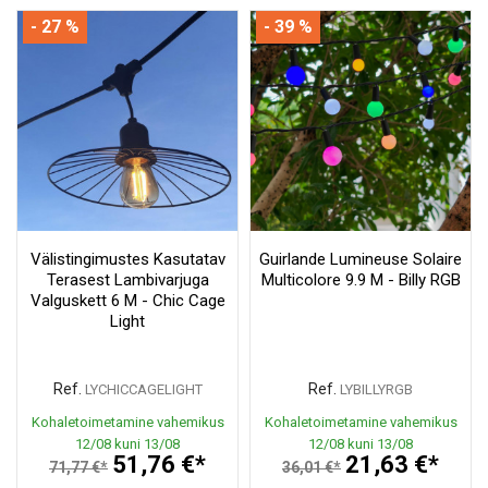
- 27 %
- 39 %
Välistingimustes Kasutatav
Guirlande Lumineuse Solaire
Terasest Lambivarjuga
Multicolore 9.9 M - Billy RGB
Valguskett 6 M - Chic Cage
Light
Ref.
Ref.
LYCHICCAGELIGHT
LYBILLYRGB
Kohaletoimetamine vahemikus
Kohaletoimetamine vahemikus
12/08 kuni 13/08
12/08 kuni 13/08
51,76 €*
21,63 €*
71,77 €*
36,01 €*