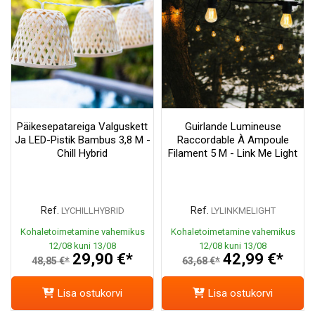
Päikesepatareiga Valguskett
Guirlande Lumineuse
Ja LED-Pistik Bambus 3,8 M -
Raccordable À Ampoule
Chill Hybrid
Filament 5 M - Link Me Light
Ref.
Ref.
LYCHILLHYBRID
LYLINKMELIGHT
Kohaletoimetamine vahemikus
Kohaletoimetamine vahemikus
12/08 kuni 13/08
12/08 kuni 13/08
29,90 €*
42,99 €*
48,85 €*
63,68 €*
Lisa ostukorvi
Lisa ostukorvi