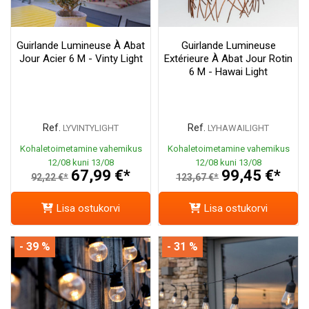
Guirlande Lumineuse À Abat
Guirlande Lumineuse
Jour Acier 6 M - Vinty Light
Extérieure À Abat Jour Rotin
6 M - Hawai Light
Ref.
Ref.
LYVINTYLIGHT
LYHAWAILIGHT
Kohaletoimetamine vahemikus
Kohaletoimetamine vahemikus
12/08 kuni 13/08
12/08 kuni 13/08
67,99 €*
99,45 €*
92,22 €*
123,67 €*
Lisa ostukorvi
Lisa ostukorvi
- 39 %
- 31 %