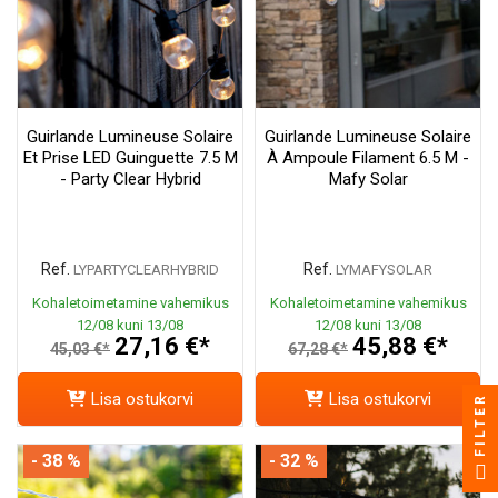
Guirlande Lumineuse Solaire
Guirlande Lumineuse Solaire
Et Prise LED Guinguette 7.5 M
À Ampoule Filament 6.5 M -
- Party Clear Hybrid
Mafy Solar
Ref.
Ref.
LYPARTYCLEARHYBRID
LYMAFYSOLAR
Kohaletoimetamine vahemikus
Kohaletoimetamine vahemikus
12/08 kuni 13/08
12/08 kuni 13/08
27,16 €*
45,88 €*
45,03 €*
67,28 €*
Lisa ostukorvi
Lisa ostukorvi
FILTER
- 38 %
- 32 %