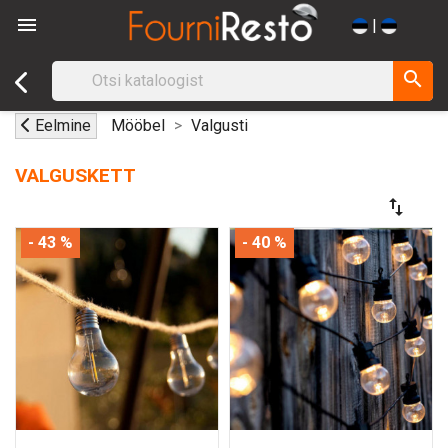

|
search
Eelmine
Mööbel
Valgusti
VALGUSKETT
swap_vert
- 43 %
- 40 %