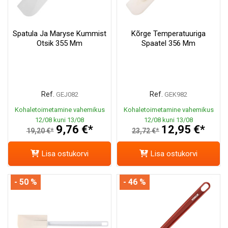
Spatula Ja Maryse Kummist
Kõrge Temperatuuriga
Otsik 355 Mm
Spaatel 356 Mm
Ref.
Ref.
GEJ082
GEK982
Kohaletoimetamine vahemikus
Kohaletoimetamine vahemikus
12/08 kuni 13/08
12/08 kuni 13/08
9,76 €*
12,95 €*
19,20 €*
23,72 €*
Lisa ostukorvi
Lisa ostukorvi
- 50 %
- 46 %