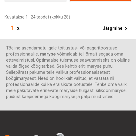
Kuvatakse 1–24 toodet (kokku 28)
1

Järgmine
2
Tõeline asendamatu igale toitlustus- või pagaritööstuse
professionaalile,
maryse
võimaldab teil õrnalt segada oma
ettevalmistusi. Optimaalse tulemuse saavutamiseks on oluline
valida õiged köögitarbed. See kehtib eriti maryse puhul.
Sellepärast pakume teile valikut professionaalsetest
köögimarysest. Need on hoolikalt valitud, et vastata nii
professionaalide kui ka eraisikute ootustele. Tehke oma valik
meie pakutavate erinevate maryside hulgast: silikoonmaryse,
puidust käepidemega köögimaryse ja palju muid viiteid...