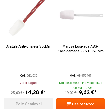
Spatule Anti-Chaleur 356Mm
Maryse Lusikaga ABS-
Käepidemega - 75 X 357 Mm
Ref.
Ref.
GEL030
HN659465
Varsti tagasi
Kohaletoimetamine vahemikus
12/08 kuni 13/08
14,28 €*
9,62 €*
25,60 €*
19,00 €*
Pole Saadaval
Lisa ostukorvi