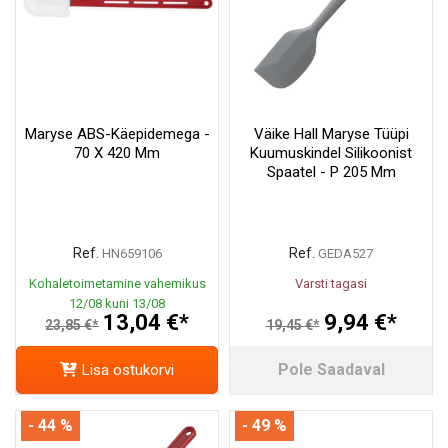
Maryse ABS-Käepidemega -
Väike Hall Maryse Tüüpi
70 X 420 Mm
Kuumuskindel Silikoonist
Spaatel - P 205 Mm
Ref.
Ref.
HN659106
GEDA527
Kohaletoimetamine vahemikus
Varsti tagasi
12/08 kuni 13/08
13,04 €*
9,94 €*
23,85 €*
19,45 €*
Pole Saadaval
Lisa ostukorvi
- 44 %
- 49 %