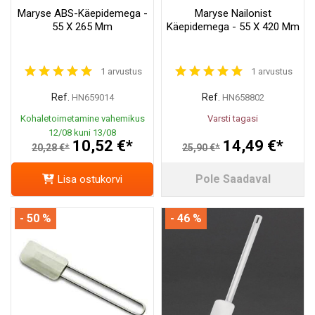
Maryse ABS-Käepidemega -
Maryse Nailonist
55 X 265 Mm
Käepidemega - 55 X 420 Mm
1 arvustus
1 arvustus
Ref.
Ref.
HN659014
HN658802
Kohaletoimetamine vahemikus
Varsti tagasi
12/08 kuni 13/08
10,52 €*
14,49 €*
20,28 €*
25,90 €*
Pole Saadaval
Lisa ostukorvi
- 50 %
- 46 %