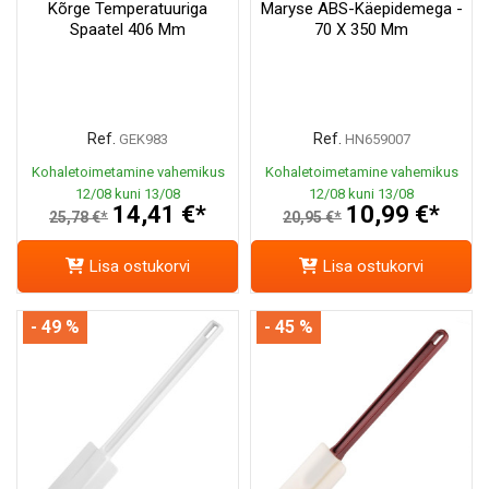
Kõrge Temperatuuriga
Maryse ABS-Käepidemega -
Spaatel 406 Mm
70 X 350 Mm
Ref.
Ref.
GEK983
HN659007
Kohaletoimetamine vahemikus
Kohaletoimetamine vahemikus
12/08 kuni 13/08
12/08 kuni 13/08
14,41 €*
10,99 €*
25,78 €*
20,95 €*
Lisa ostukorvi
Lisa ostukorvi
- 49 %
- 45 %