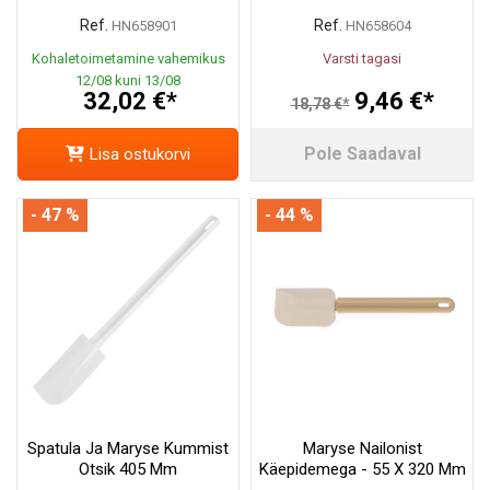
Ref.
Ref.
HN658901
HN658604
Kohaletoimetamine vahemikus
Varsti tagasi
12/08 kuni 13/08
32,02 €*
9,46 €*
18,78 €*
Pole Saadaval
Lisa ostukorvi
- 47 %
- 44 %
Spatula Ja Maryse Kummist
Maryse Nailonist
Otsik 405 Mm
Käepidemega - 55 X 320 Mm