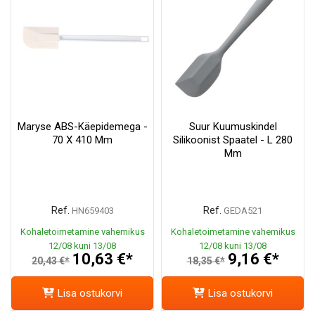
Maryse ABS-Käepidemega -
Suur Kuumuskindel
70 X 410 Mm
Silikoonist Spaatel - L 280
Mm
Ref.
Ref.
HN659403
GEDA521
Kohaletoimetamine vahemikus
Kohaletoimetamine vahemikus
12/08 kuni 13/08
12/08 kuni 13/08
10,63 €*
9,16 €*
20,43 €*
18,35 €*
Lisa ostukorvi
Lisa ostukorvi