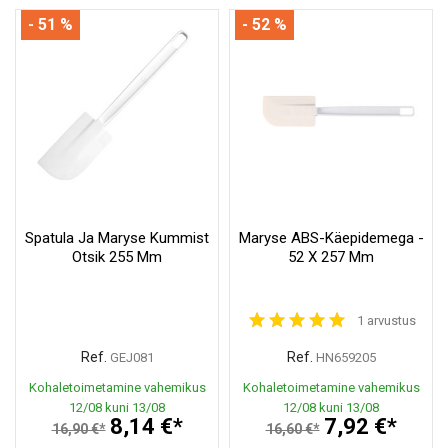
- 51 %
- 52 %
Spatula Ja Maryse Kummist
Maryse ABS-Käepidemega -
Otsik 255 Mm
52 X 257 Mm
1 arvustus
Ref.
Ref.
GEJ081
HN659205
Kohaletoimetamine vahemikus
Kohaletoimetamine vahemikus
12/08 kuni 13/08
12/08 kuni 13/08
8,14 €*
7,92 €*
16,90 €*
16,60 €*