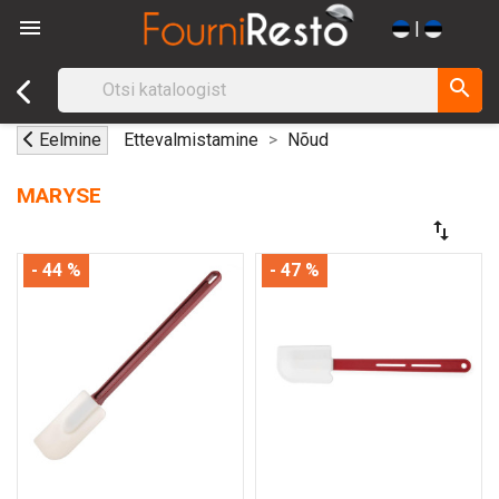

|
search
Eelmine
Ettevalmistamine
Nõud
MARYSE
swap_vert
- 44 %
- 47 %