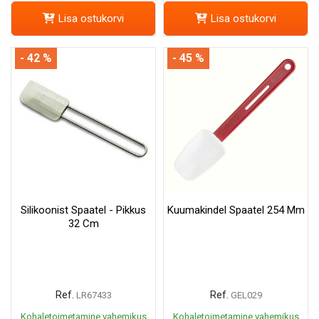
Lisa ostukorvi
Lisa ostukorvi
- 42 %
- 45 %
Silikoonist Spaatel - Pikkus
Kuumakindel Spaatel 254 Mm
32 Cm
Ref.
Ref.
LR67433
GEL029
Kohaletoimetamine vahemikus
Kohaletoimetamine vahemikus