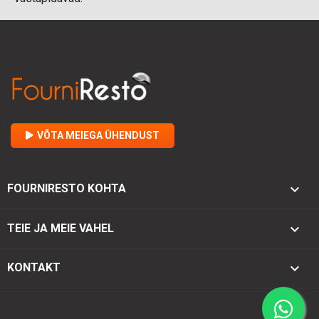
VÕTA MEIEGA ÜHENDUST

FOURNIRESTO KOHTA

TEIE JA MEIE VAHEL
keyboard_arrow_down
KONTAKT