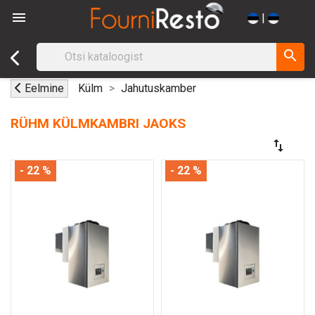

|
search
Eelmine
Külm
Jahutuskamber
RÜHM KÜLMKAMBRI JAOKS
swap_vert
- 22 %
- 22 %