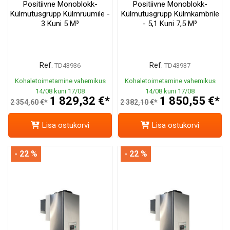
Positiivne Monoblokk-
Positiivne Monoblokk-
Külmutusgrupp Külmruumile -
Külmutusgrupp Külmkambrile
3 Kuni 5 M³
- 5,1 Kuni 7,5 M³
Ref.
Ref.
TD43936
TD43937
Kohaletoimetamine vahemikus
Kohaletoimetamine vahemikus
14/08 kuni 17/08
14/08 kuni 17/08
1 829,32 €*
1 850,55 €*
2 354,60 €*
2 382,10 €*
Lisa ostukorvi
Lisa ostukorvi
- 22 %
- 22 %