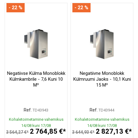
- 22 %
- 22 %
Negatiivse Külma Monoblokk
Negatiivne Monoblokk
Külmkambrile - 7,6 Kuni 10
Külmruumi Jaoks - 10,1 Kuni
M³
15 M³
Ref.
Ref.
TD43943
TD43944
Kohaletoimetamine vahemikus
Kohaletoimetamine vahemikus
14/08 kuni 17/08
14/08 kuni 17/08
2 764,85 €*
2 827,13 €*
3 564,27 €*
3 644,93 €*