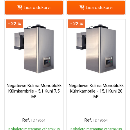
Lisa ostukorvi
Lisa ostukorvi
- 22 %
- 22 %
Negatiivse Külma Monoblokk
Negatiivse Külma Monoblokk
Külmkambrile - 5,1 Kuni 7,5
Külmkambrile - 15,1 Kuni 20
M³
M³
Ref.
Ref.
TD49661
TD49664
Kohaletoimetamine vahemikus
Kohaletoimetamine vahemikus