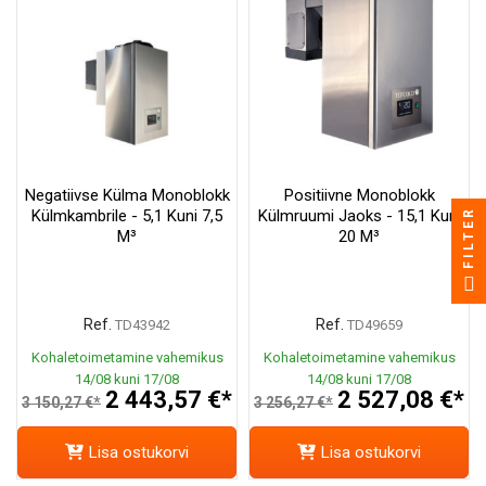
Negatiivse Külma Monoblokk
Positiivne Monoblokk
FILTER
Külmkambrile - 5,1 Kuni 7,5
Külmruumi Jaoks - 15,1 Kuni
M³
20 M³
Ref.
Ref.
TD43942
TD49659
Kohaletoimetamine vahemikus
Kohaletoimetamine vahemikus
14/08 kuni 17/08
14/08 kuni 17/08
2 443,57 €*
2 527,08 €*
3 150,27 €*
3 256,27 €*
Lisa ostukorvi
Lisa ostukorvi