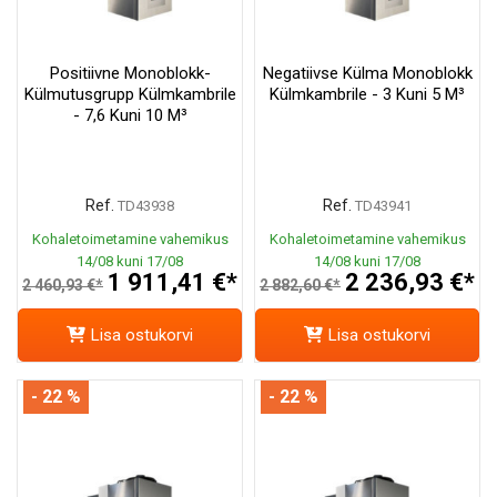
Positiivne Monoblokk-
Negatiivse Külma Monoblokk
Külmutusgrupp Külmkambrile
Külmkambrile - 3 Kuni 5 M³
- 7,6 Kuni 10 M³
Ref.
Ref.
TD43938
TD43941
Kohaletoimetamine vahemikus
Kohaletoimetamine vahemikus
14/08 kuni 17/08
14/08 kuni 17/08
1 911,41 €*
2 236,93 €*
2 460,93 €*
2 882,60 €*
Lisa ostukorvi
Lisa ostukorvi
- 22 %
- 22 %