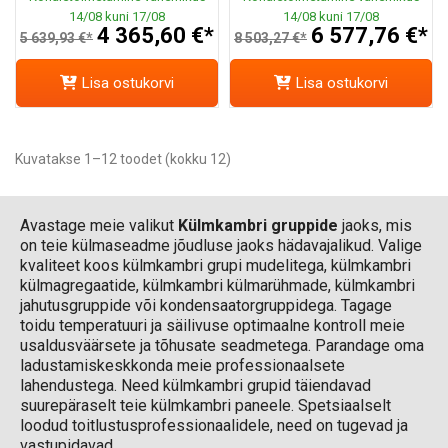
14/08 kuni 17/08
14/08 kuni 17/08
4 365,60 €*
6 577,76 €*
5 639,93 €*
8 503,27 €*
Lisa ostukorvi
Lisa ostukorvi
Kuvatakse 1–12 toodet (kokku 12)
Avastage meie valikut
Külmkambri gruppide
jaoks, mis
on teie külmaseadme jõudluse jaoks hädavajalikud. Valige
kvaliteet koos külmkambri grupi mudelitega, külmkambri
külmagregaatide, külmkambri külmarühmade, külmkambri
jahutusgruppide või kondensaatorgruppidega. Tagage
toidu temperatuuri ja säilivuse optimaalne kontroll meie
usaldusväärsete ja tõhusate seadmetega. Parandage oma
ladustamiskeskkonda meie professionaalsete
lahendustega. Need külmkambri grupid täiendavad
suurepäraselt teie külmkambri paneele. Spetsiaalselt
loodud toitlustusprofessionaalidele, need on tugevad ja
vastupidavad.