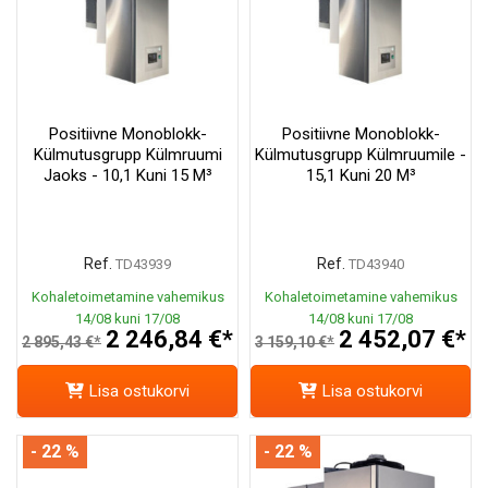
Positiivne Monoblokk-
Positiivne Monoblokk-
Külmutusgrupp Külmruumi
Külmutusgrupp Külmruumile -
Jaoks - 10,1 Kuni 15 M³
15,1 Kuni 20 M³
Ref.
Ref.
TD43939
TD43940
Kohaletoimetamine vahemikus
Kohaletoimetamine vahemikus
14/08 kuni 17/08
14/08 kuni 17/08
2 246,84 €*
2 452,07 €*
2 895,43 €*
3 159,10 €*
Lisa ostukorvi
Lisa ostukorvi
- 22 %
- 22 %