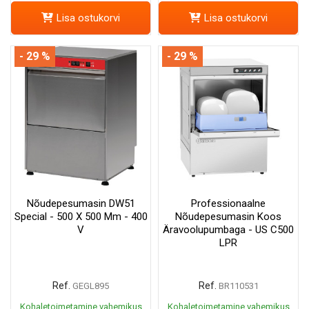
Lisa ostukorvi
Lisa ostukorvi
- 29 %
- 29 %
Nõudepesumasin DW51
Professionaalne
Special - 500 X 500 Mm - 400
Nõudepesumasin Koos
V
Äravoolupumbaga - US C500
LPR
Ref.
Ref.
GEGL895
BR110531
Kohaletoimetamine vahemikus
Kohaletoimetamine vahemikus