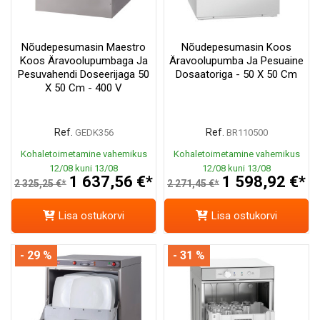
Nõudepesumasin Maestro
Nõudepesumasin Koos
Koos Äravoolupumbaga Ja
Äravoolupumba Ja Pesuaine
Pesuvahendi Doseerijaga 50
Dosaatoriga - 50 X 50 Cm
X 50 Cm - 400 V
Ref.
Ref.
GEDK356
BR110500
Kohaletoimetamine vahemikus
Kohaletoimetamine vahemikus
12/08 kuni 13/08
12/08 kuni 13/08
1 637,56 €*
1 598,92 €*
2 325,25 €*
2 271,45 €*
Lisa ostukorvi
Lisa ostukorvi
- 29 %
- 31 %