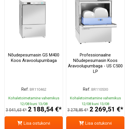
Nõudepesumasin GS M400
Professionaalne
Koos Äravoolupumbaga
Nõudepesumasin Koos
Äravoolupumbaga - US C500
LP
Ref.
Ref.
BR110462
BR110530
Kohaletoimetamine vahemikus
Kohaletoimetamine vahemikus
12/08 kuni 13/08
12/08 kuni 13/08
2 188,54 €*
2 269,51 €*
3 041,63 €*
3 278,85 €*
Lisa ostukorvi
Lisa ostukorvi