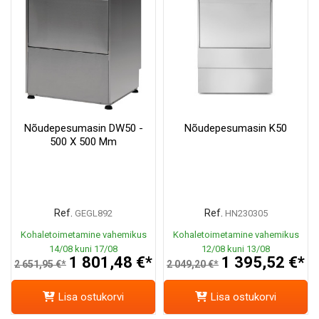
Nõudepesumasin DW50 -
Nõudepesumasin K50
500 X 500 Mm
Ref.
Ref.
GEGL892
HN230305
Kohaletoimetamine vahemikus
Kohaletoimetamine vahemikus
14/08 kuni 17/08
12/08 kuni 13/08
1 801,48 €*
1 395,52 €*
2 651,95 €*
2 049,20 €*
Lisa ostukorvi
Lisa ostukorvi