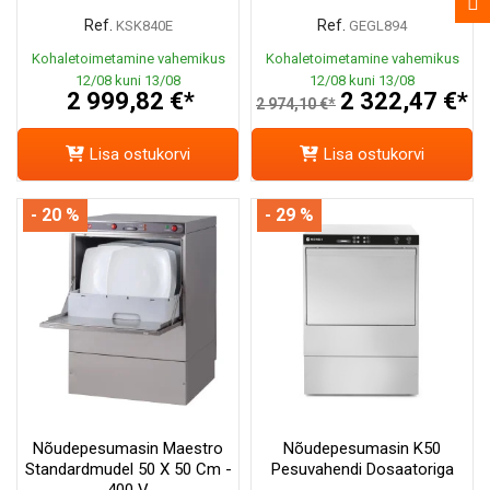
Ref.
Ref.
KSK840E
GEGL894
Kohaletoimetamine vahemikus
Kohaletoimetamine vahemikus
12/08 kuni 13/08
12/08 kuni 13/08
2 999,82 €*
2 322,47 €*
2 974,10 €*
Lisa ostukorvi
Lisa ostukorvi
- 20 %
- 29 %
Nõudepesumasin Maestro
Nõudepesumasin K50
Standardmudel 50 X 50 Cm -
Pesuvahendi Dosaatoriga
400 V