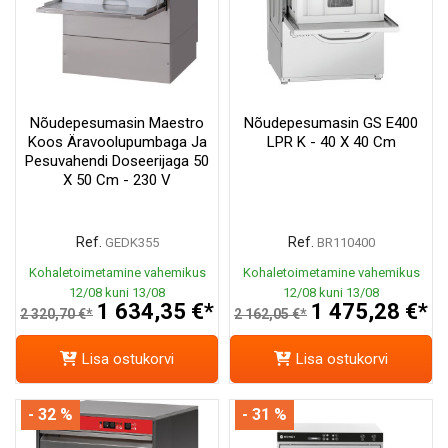
Nõudepesumasin Maestro
Nõudepesumasin GS E400
Koos Äravoolupumbaga Ja
LPR K - 40 X 40 Cm
Pesuvahendi Doseerijaga 50
X 50 Cm - 230 V
Ref.
Ref.
GEDK355
BR110400
Kohaletoimetamine vahemikus
Kohaletoimetamine vahemikus
12/08 kuni 13/08
12/08 kuni 13/08
1 634,35 €*
1 475,28 €*
2 320,70 €*
2 162,05 €*
Lisa ostukorvi
Lisa ostukorvi
- 32 %
- 31 %