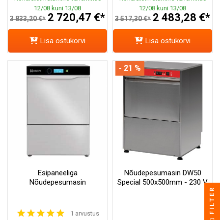
12/08 kuni 13/08
12/08 kuni 13/08
2 720,47 €*
2 483,28 €*
3 833,20 €*
3 517,30 €*
Lisa ostukorvi
Lisa ostukorvi
- 21 %
Esipaneeliga
Nõudepesumasin DW50
Nõudepesumasin
Special 500x500mm - 230 V
FILTER
1 arvustus