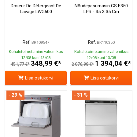
Doseur De Détergeant De
Nõudepesumasin GS E350
Lavage LWG600
LPR - 35 X 35 Cm
Ref.
Ref.
BR109547
BR110350
Kohaletoimetamine vahemikus
Kohaletoimetamine vahemikus
12/08 kuni 13/08
12/08 kuni 13/08
348,99 €*
1 394,04 €*
451,77 €*
2 076,98 €*
Lisa ostukorvi
Lisa ostukorvi
- 29 %
- 31 %