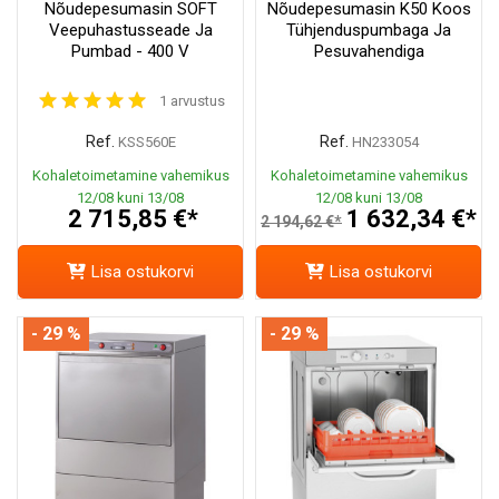
Nõudepesumasin SOFT
Nõudepesumasin K50 Koos
Veepuhastusseade Ja
Tühjenduspumbaga Ja
Pumbad - 400 V
Pesuvahendiga
1 arvustus
Ref.
Ref.
KSS560E
HN233054
Kohaletoimetamine vahemikus
Kohaletoimetamine vahemikus
12/08 kuni 13/08
12/08 kuni 13/08
2 715,85 €*
1 632,34 €*
2 194,62 €*
Lisa ostukorvi
Lisa ostukorvi
- 29 %
- 29 %