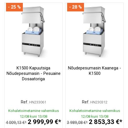
- 25 %
- 28 %
K1500 Kapuutsiga
Nõudepesumasin Kaanega -
Nõudepesumasin - Pesuaine
K1500
Dosaatoriga
Ref.
Ref.
HN233061
HN230312
Kohaletoimetamine vahemikus
Kohaletoimetamine vahemikus
12/08 kuni 13/08
12/08 kuni 13/08
2 999,99 €*
2 853,33 €*
4 009,13 €*
3 989,08 €*