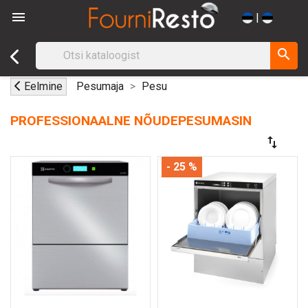

|
search
Eelmine
Pesumaja
Pesu
PROFESSIONAALNE NÕUDEPESUMASIN
swap_vert
- 25 %