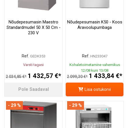
Nõudepesumasin Maestro
Nõudepesumasin K50 - Koos
Standardmudel 50 X 50 Cm -
Äravoolupumbaga
230 V
Ref.
Ref.
GEDK353
HN233047
Varsti tagasi
Kohaletoimetamine vahemikus
12/08 kuni 13/08
1 432,57 €*
1 433,84 €*
2 034,85 €*
2 099,30 €*
Pole Saadaval
Lisa ostukorvi
- 29 %
- 29 %