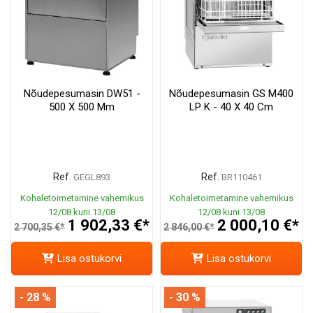
Nõudepesumasin DW51 -
Nõudepesumasin GS M400
500 X 500 Mm
LP K - 40 X 40 Cm
Ref.
Ref.
GEGL893
BR110461
Kohaletoimetamine vahemikus
Kohaletoimetamine vahemikus
12/08 kuni 13/08
12/08 kuni 13/08
1 902,33 €*
2 000,10 €*
2 700,35 €*
2 846,00 €*
Lisa ostukorvi
Lisa ostukorvi
- 28 %
- 30 %