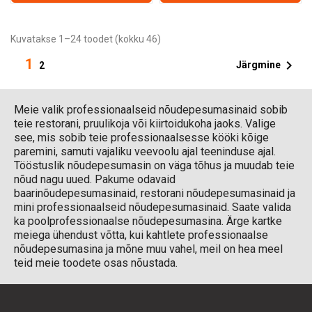
Kuvatakse 1–24 toodet (kokku 46)
1

Järgmine
2
Meie valik professionaalseid nõudepesumasinaid sobib
teie restorani, pruulikoja või kiirtoidukoha jaoks. Valige
see, mis sobib teie professionaalsesse kööki kõige
paremini, samuti vajaliku veevoolu ajal teeninduse ajal.
Tööstuslik nõudepesumasin on väga tõhus ja muudab teie
nõud nagu uued. Pakume odavaid
baarinõudepesumasinaid, restorani nõudepesumasinaid ja
mini professionaalseid nõudepesumasinaid. Saate valida
ka poolprofessionaalse nõudepesumasina. Ärge kartke
meiega ühendust võtta, kui kahtlete professionaalse
nõudepesumasina ja mõne muu vahel, meil on hea meel
teid meie toodete osas nõustada.