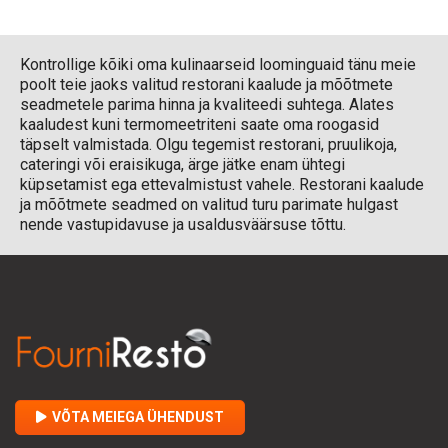
Kontrollige kõiki oma kulinaarseid loominguaid tänu meie
poolt teie jaoks valitud restorani kaalude ja mõõtmete
seadmetele parima hinna ja kvaliteedi suhtega. Alates
kaaludest kuni termomeetriteni saate oma roogasid
täpselt valmistada. Olgu tegemist restorani, pruulikoja,
cateringi või eraisikuga, ärge jätke enam ühtegi
küpsetamist ega ettevalmistust vahele. Restorani kaalude
ja mõõtmete seadmed on valitud turu parimate hulgast
nende vastupidavuse ja usaldusväärsuse tõttu.
VÕTA MEIEGA ÜHENDUST