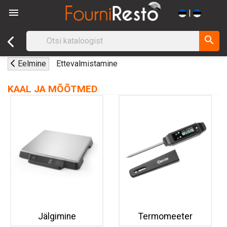

|
search
Eelmine
Ettevalmistamine
KAAL JA MÕÕTMED
Jälgimine
Termomeeter