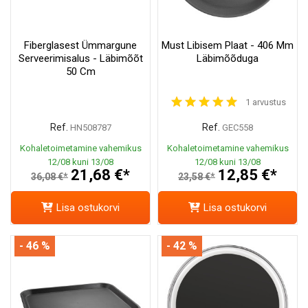
Fiberglasest Ümmargune
Must Libisem Plaat - 406 Mm
Serveerimisalus - Läbimõõt
Läbimõõduga
50 Cm
1 arvustus
Ref.
Ref.
HN508787
GEC558
Kohaletoimetamine vahemikus
Kohaletoimetamine vahemikus
12/08 kuni 13/08
12/08 kuni 13/08
21,68 €*
12,85 €*
36,08 €*
23,58 €*
Lisa ostukorvi
Lisa ostukorvi
- 46 %
- 42 %