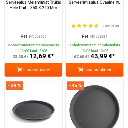
Serveealus Melamiinist Trükis
Serveerimisalus Ovaalne XL
Hele Puit - 350 X 240 Mm
1 arvustus
Ref.
Ref.
HN508909
HN508831
Kohaletoimetamine vahemikus
Kohaletoimetamine vahemikus
12/08 kuni 13/08
12/08 kuni 13/08
12,69 €*
43,99 €*
23,35 €*
67,68 €*
Lisa ostukorvi
Lisa ostukorvi
- 39 %
- 45 %