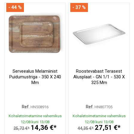
- 44 %
- 37 %
Serveealus Melamiinist
Roostevabast Terasest
Puidumustriga - 350 X 240
Alusplaat - GN 1/1 - 530 X
Mm
325 Mm
Ref.
Ref.
HN508916
HN807705
Kohaletoimetamine vahemikus
Kohaletoimetamine vahemikus
12/08 kuni 13/08
12/08 kuni 13/08
14,36 €*
27,51 €*
25,72 €*
44,35 €*