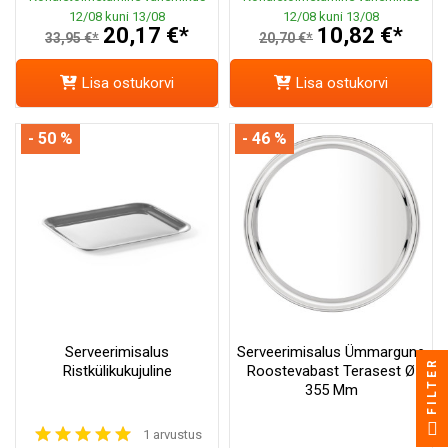
12/08 kuni 13/08
12/08 kuni 13/08
20,17 €*
10,82 €*
33,95 €*
20,70 €*
Lisa ostukorvi
Lisa ostukorvi
- 50 %
- 46 %
Serveerimisalus
Serveerimisalus Ümmargune
FILTER
Ristkülikukujuline
Roostevabast Terasest Ø
355 Mm
1 arvustus