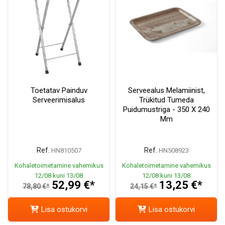
Toetatav Painduv
Serveealus Melamiinist,
Serveerimisalus
Trükitud Tumeda
Puidumustriga - 350 X 240
Mm
Ref.
Ref.
HN810507
HN508923
Kohaletoimetamine vahemikus
Kohaletoimetamine vahemikus
12/08 kuni 13/08
12/08 kuni 13/08
52,99 €*
13,25 €*
78,80 €*
24,15 €*
Lisa ostukorvi
Lisa ostukorvi