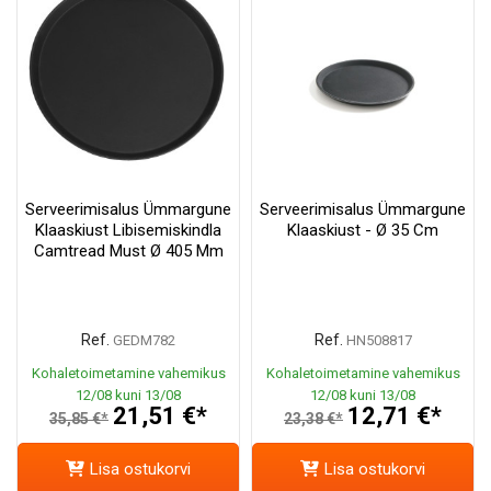
Serveerimisalus Ümmargune
Serveerimisalus Ümmargune
Klaaskiust Libisemiskindla
Klaaskiust - Ø 35 Cm
Camtread Must Ø 405 Mm
Ref.
Ref.
GEDM782
HN508817
Kohaletoimetamine vahemikus
Kohaletoimetamine vahemikus
12/08 kuni 13/08
12/08 kuni 13/08
21,51 €*
12,71 €*
35,85 €*
23,38 €*
Lisa ostukorvi
Lisa ostukorvi