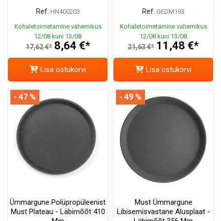
Ref.
Ref.
HN400203
GEDM193
Kohaletoimetamine vahemikus
Kohaletoimetamine vahemikus
12/08 kuni 13/08
12/08 kuni 13/08
8,64 €*
11,48 €*
17,62 €*
21,63 €*
Lisa ostukorvi
Lisa ostukorvi
- 47 %
- 49 %
Ümmargune Polüpropüleenist
Must Ümmargune
Must Plateau - Läbimõõt 410
Libisemisvastane Alusplaat -
Mm
Läbimõõt 356 Mm