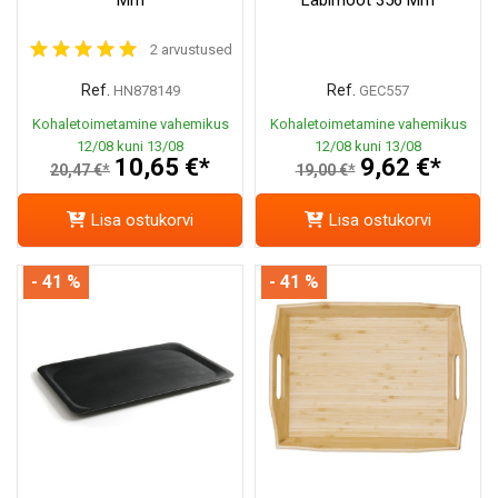
2 arvustused
Ref.
Ref.
HN878149
GEC557
Kohaletoimetamine vahemikus
Kohaletoimetamine vahemikus
12/08 kuni 13/08
12/08 kuni 13/08
10,65 €*
9,62 €*
20,47 €*
19,00 €*
Lisa ostukorvi
Lisa ostukorvi
- 41 %
- 41 %