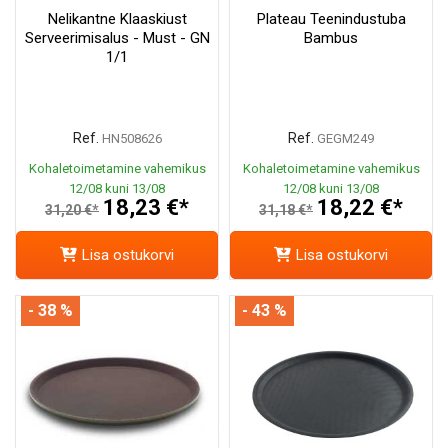
Nelikantne Klaaskiust
Plateau Teenindustuba
Serveerimisalus - Must - GN
Bambus
1/1
Ref.
Ref.
HN508626
GEGM249
Kohaletoimetamine vahemikus
Kohaletoimetamine vahemikus
12/08 kuni 13/08
12/08 kuni 13/08
18,23 €*
18,22 €*
31,20 €*
31,18 €*
Lisa ostukorvi
Lisa ostukorvi
- 38 %
- 43 %