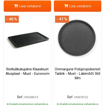
Lisa ostukorvi
Lisa ostukorvi
- 40 %
- 47 %
Ristkülikukujuline Klaaskiust
Ümmargune Polüpropüleenist
Alusplaat - Must - Euronorm
Taldrik - Must - Läbimõõt 360
Mm
Ref.
Ref.
HN508619
HN878132
Kohaletoimetamine vahemikus
Kohaletoimetamine vahemikus