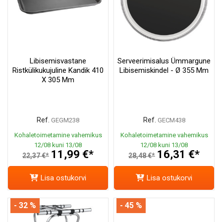
Libisemisvastane
Serveerimisalus Ümmargune
Ristkülikukujuline Kandik 410
Libisemiskindel - Ø 355 Mm
X 305 Mm
Ref.
Ref.
GEGM238
GECM438
Kohaletoimetamine vahemikus
Kohaletoimetamine vahemikus
12/08 kuni 13/08
12/08 kuni 13/08
11,99 €*
16,31 €*
22,37 €*
28,48 €*
Lisa ostukorvi
Lisa ostukorvi
- 32 %
- 45 %