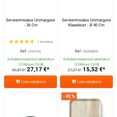
Serveerimisalus Ümmargune
Serveerimisalus Ümmargune
- 36 Cm
Klaaskiust - Ø 40 Cm
1 arvustus
Ref.
Ref.
LR69136
HN508800
Kohaletoimetamine vahemikus
Kohaletoimetamine vahemikus
12/08 kuni 13/08
12/08 kuni 13/08
27,17 €*
15,52 €*
43,87 €*
27,37 €*
Lisa ostukorvi
Lisa ostukorvi
- 42 %