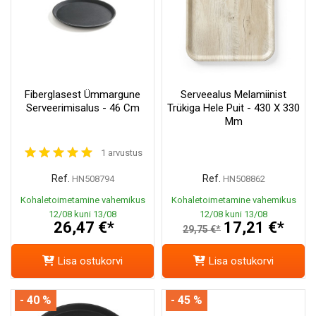
Fiberglasest Ümmargune
Serveealus Melamiinist
Serveerimisalus - 46 Cm
Trükiga Hele Puit - 430 X 330
Mm
1 arvustus
Ref.
Ref.
HN508794
HN508862
Kohaletoimetamine vahemikus
Kohaletoimetamine vahemikus
12/08 kuni 13/08
12/08 kuni 13/08
26,47 €*
17,21 €*
29,75 €*
Lisa ostukorvi
Lisa ostukorvi
- 40 %
- 45 %