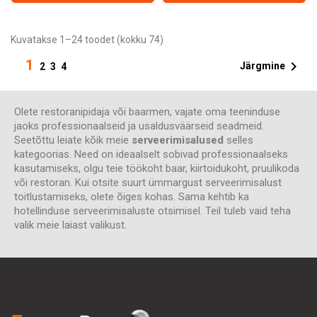
Kuvatakse 1–24 toodet (kokku 74)
1

Järgmine
2
3
4
Olete restoranipidaja või baarmen, vajate oma teeninduse
jaoks professionaalseid ja usaldusväärseid seadmeid.
Seetõttu leiate kõik meie
serveerimisalused
selles
kategoorias. Need on ideaalselt sobivad professionaalseks
kasutamiseks, olgu teie töökoht baar, kiirtoidukoht, pruulikoda
või restoran. Kui otsite suurt ümmargust serveerimisalust
toitlustamiseks, olete õiges kohas. Sama kehtib ka
hotellinduse serveerimisaluste otsimisel. Teil tuleb vaid teha
valik meie laiast valikust.