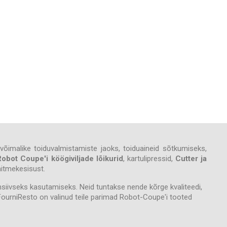
võimalike toiduvalmistamiste jaoks, toiduaineid sõtkumiseks,
Robot Coupe'i köögiviljade lõikurid
, kartulipressid,
Cutter ja
mitmekesisust.
ivseks kasutamiseks. Neid tuntakse nende kõrge kvaliteedi,
 FourniResto on valinud teile parimad Robot-Coupe'i tooted