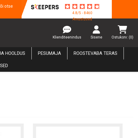
õi otse
4.8/5 - 8460
Arvustused
Klienditeenindus
Sisene
Ostukorv:
(0)
JA HOOLDUS
PESUMAJA
ROOSTEVABA TERAS
USED