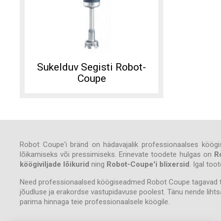
Sukelduv Segisti Robot-
Coupe
Robot Coupe'i bränd on hädavajalik professionaalses köögis 
lõikamiseks või pressimiseks. Erinevate toodete hulgas on
R
köögiviljade lõikurid
ning
Robot-Coupe'i blixersid
. Igal to
Need professionaalsed köögiseadmed Robot Coupe tagavad teil
jõudluse ja erakordse vastupidavuse poolest. Tänu nende lihts
parima hinnaga teie professionaalsele köögile.