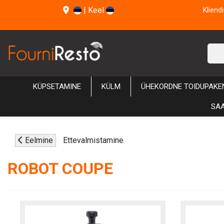
|
Keel
Kliend
KÜPSETAMINE
KÜLM
ÜHEKORDNE TOIDUPAKE
SAA
Eelmine
Ettevalmistamine
ROBOT COUPE