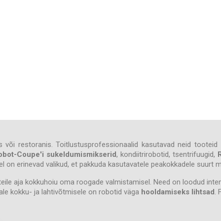
või restoranis. Toitlustusprofessionaalid kasutavad neid tooteid 
obot-Coupe'i sukeldumismikserid
, kondiitrirobotid, tsentrifuugid,
otel on erinevad valikud, et pakkuda kasutavatele peakokkadele suurt 
e aja kokkuhoiu oma roogade valmistamisel. Need on loodud intensi
ale kokku- ja lahtivõtmisele on robotid väga
hooldamiseks lihtsad
.