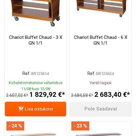
Chariot Buffet Chaud - 3 X
Chariot Buffet Chaud - 6 X
GN 1/1
GN 1/1
Ref.
Ref.
BR125614
BR125624
Kohaletoimetamine vahemikus
Varsti tagasi
11/08 kuni 12/08
1 829,92 €*
2 683,40 €*
2 607,02 €*
3 684,58 €*
Pole Saadaval
Lisa ostukorvi
- 24 %
- 23 %