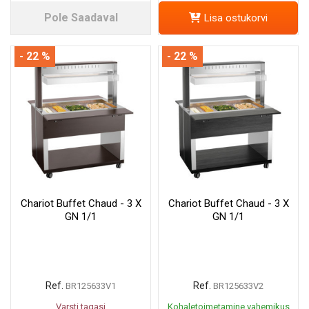
Pole Saadaval
Lisa ostukorvi
- 22 %
- 22 %
Chariot Buffet Chaud - 3 X
Chariot Buffet Chaud - 3 X
GN 1/1
GN 1/1
Ref.
Ref.
BR125633V1
BR125633V2
Varsti tagasi
Kohaletoimetamine vahemikus