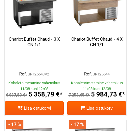
Chariot Buffet Chaud - 3 X
Chariot Buffet Chaud - 4 X
GN 1/1
GN 1/1
Ref.
Ref.
BR125543V2
BR125544
Kohaletoimetamine vahemikus
Kohaletoimetamine vahemikus
11/08 kuni 12/08
11/08 kuni 12/08
5 358,79 €*
5 984,73 €*
6 837,53 €*
7 253,65 €*
Lisa ostukorvi
Lisa ostukorvi
- 17 %
- 17 %