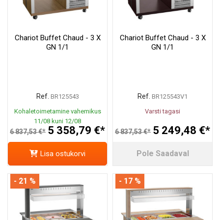
Chariot Buffet Chaud - 3 X
Chariot Buffet Chaud - 3 X
GN 1/1
GN 1/1
Ref.
Ref.
BR125543
BR125543V1
Kohaletoimetamine vahemikus
Varsti tagasi
11/08 kuni 12/08
5 358,79 €*
5 249,48 €*
6 837,53 €*
6 837,53 €*
Pole Saadaval
Lisa ostukorvi
- 21 %
- 17 %