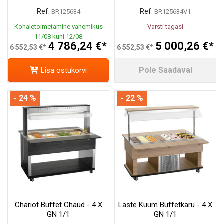
Ref.
Ref.
BR125634
BR125634V1
Kohaletoimetamine vahemikus
Varsti tagasi
11/08 kuni 12/08
4 786,24 €*
5 000,26 €*
6 552,53 €*
6 552,53 €*
Pole Saadaval
Lisa ostukorvi
- 24 %
- 22 %
Chariot Buffet Chaud - 4 X
Laste Kuum Buffetkäru - 4 X
GN 1/1
GN 1/1