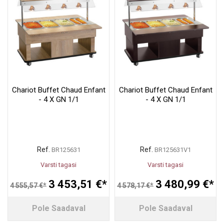
Chariot Buffet Chaud Enfant
Chariot Buffet Chaud Enfant
- 4 X GN 1/1
- 4 X GN 1/1
Ref.
Ref.
BR125631
BR125631V1
Varsti tagasi
Varsti tagasi
3 453,51 €*
3 480,99 €*
4 555,57 €*
4 578,17 €*
Pole Saadaval
Pole Saadaval