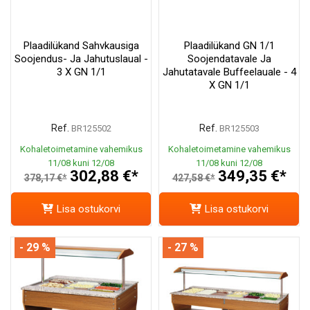
Plaadilükand Sahvkausiga
Plaadilükand GN 1/1
Soojendus- Ja Jahutuslaual -
Soojendatavale Ja
3 X GN 1/1
Jahutatavale Buffeelauale - 4
X GN 1/1
Ref.
Ref.
BR125502
BR125503
Kohaletoimetamine vahemikus
Kohaletoimetamine vahemikus
11/08 kuni 12/08
11/08 kuni 12/08
302,88 €*
349,35 €*
378,17 €*
427,58 €*
Lisa ostukorvi
Lisa ostukorvi
- 29 %
- 27 %