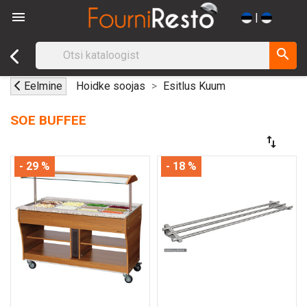

|
search
Eelmine
Hoidke soojas
Esitlus Kuum
SOE BUFFEE
swap_vert
- 29 %
- 18 %