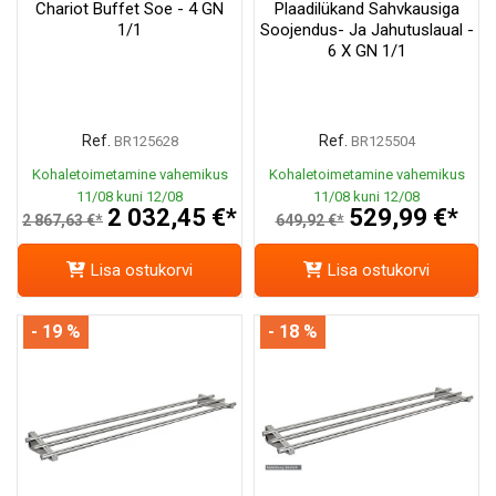
Chariot Buffet Soe - 4 GN
Plaadilükand Sahvkausiga
1/1
Soojendus- Ja Jahutuslaual -
6 X GN 1/1
Ref.
Ref.
BR125628
BR125504
Kohaletoimetamine vahemikus
Kohaletoimetamine vahemikus
11/08 kuni 12/08
11/08 kuni 12/08
2 032,45 €*
529,99 €*
2 867,63 €*
649,92 €*
Lisa ostukorvi
Lisa ostukorvi
- 19 %
- 18 %