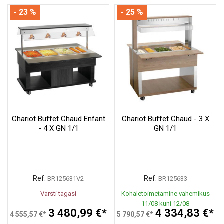
- 23 %
- 25 %
Chariot Buffet Chaud Enfant
Chariot Buffet Chaud - 3 X
- 4 X GN 1/1
GN 1/1
Ref.
Ref.
BR125631V2
BR125633
Varsti tagasi
Kohaletoimetamine vahemikus
11/08 kuni 12/08
3 480,99 €*
4 334,83 €*
4 555,57 €*
5 790,57 €*