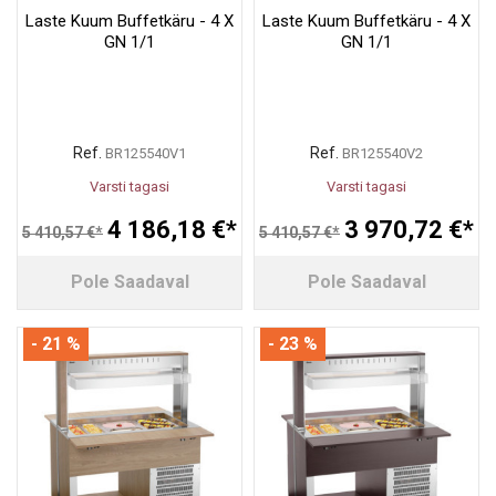
Laste Kuum Buffetkäru - 4 X
Laste Kuum Buffetkäru - 4 X
GN 1/1
GN 1/1
Ref.
Ref.
BR125540V1
BR125540V2
Varsti tagasi
Varsti tagasi
4 186,18 €*
3 970,72 €*
5 410,57 €*
5 410,57 €*
Pole Saadaval
Pole Saadaval
- 21 %
- 23 %