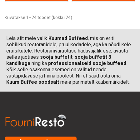
Kuvatakse 1–24 toodet (kokku 24)
Leia siit meie valik
Kuumad Buffeed
, mis on eriti
sobilikud restoranidele, pruulikodadele, aga ka nõudlikele
eraisikutele. Restoranivarustuse hädavajalik ese, avasta
selles jaotises
sooja buffetit
,
sooja buffetit 3
kandikuga
ning ka
professionaalseid sooje buffeed
.
Kõik selle osakonna esemed on valitud nende
vastupidavuse ja hinna poolest. Nii et saad osta oma
Kuum Buffee
soodsalt
meie parimatelt kaubamärkidelt.