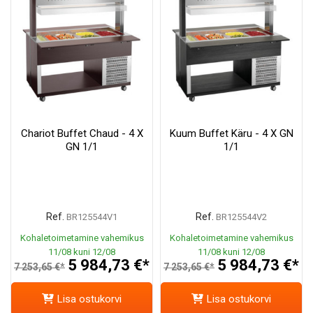
Chariot Buffet Chaud - 4 X
Kuum Buffet Käru - 4 X GN
GN 1/1
1/1
Ref.
Ref.
BR125544V1
BR125544V2
Kohaletoimetamine vahemikus
Kohaletoimetamine vahemikus
11/08 kuni 12/08
11/08 kuni 12/08
5 984,73 €*
5 984,73 €*
7 253,65 €*
7 253,65 €*
Lisa ostukorvi
Lisa ostukorvi