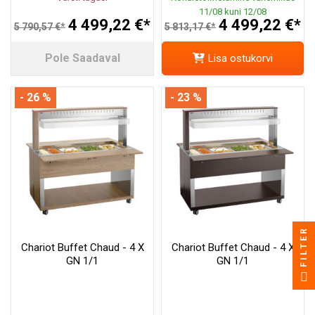
11/08 kuni 12/08
4 499,22 €*
4 499,22 €*
5 790,57 €*
5 813,17 €*
Pole Saadaval
Lisa ostukorvi
- 26 %
- 23 %
FILTER
Chariot Buffet Chaud - 4 X
Chariot Buffet Chaud - 4 X
GN 1/1
GN 1/1