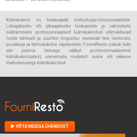
Külmikukirst on hädavajalik toitlustusprofessionaalidele.
Lühiajaliseks või pikaajaliseks toiduainete ja valmististe
säilitamiseks professionaalsed külmikukirstud võimaldavad
hoida lahtiselt ja suurtes kogustes vastavalt teie restorani,
pruulikoja ja kiirtoidukoha vajadustele. FourniResto pakub teile
siin parima hinnaga valikut professionaalsetest
külmikukirstudest, olenemata mudelist: suure või väikese
mahutavusega külmikukirstud.
VÕTA MEIEGA ÜHENDUST