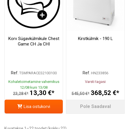
Korv Sügavkülmikule Chest
Kirstkülmik - 190 L
Game CH Ja CHI
Ref.
Ref.
TSMPARACES2100100
HN233856
Kohaletoimetamine vahemikus
Varsti tagasi
12/08 kuni 13/08
13,30 €*
368,52 €*
23,28 €*
545,50 €*
Pole Saadaval
Lisa ostukorvi
Kuvatakse 1–22 toodet (kokku 22)