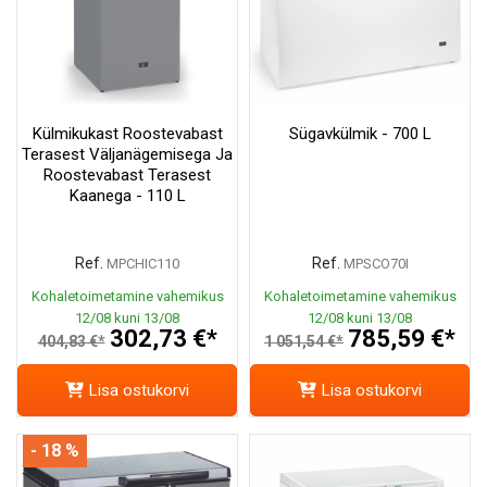
Külmikukast Roostevabast
Sügavkülmik - 700 L
Terasest Väljanägemisega Ja
Roostevabast Terasest
Kaanega - 110 L
Ref.
Ref.
MPCHIC110
MPSCO70I
Kohaletoimetamine vahemikus
Kohaletoimetamine vahemikus
12/08 kuni 13/08
12/08 kuni 13/08
302,73 €*
785,59 €*
404,83 €*
1 051,54 €*
Lisa ostukorvi
Lisa ostukorvi
- 18 %