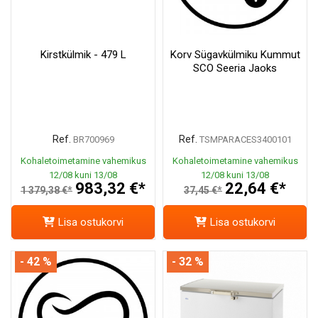
Kirstkülmik - 479 L
Korv Sügavkülmiku Kummut
SCO Seeria Jaoks
Ref.
Ref.
BR700969
TSMPARACES3400101
Kohaletoimetamine vahemikus
Kohaletoimetamine vahemikus
12/08 kuni 13/08
12/08 kuni 13/08
983,32 €*
22,64 €*
1 379,38 €*
37,45 €*
Lisa ostukorvi
Lisa ostukorvi
- 42 %
- 32 %