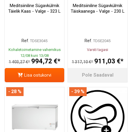
Meditsiiniline Sügavkülmik
Meditsiiniline Sügavkülmik
Täielik Kaas - Valge - 323 L
Täiskaanega - Valge - 230 L
Ref.
Ref.
TDSE3045
TDSE2045
Kohaletoimetamine vahemikus
Varsti tagasi
12/08 kuni 13/08
994,72 €*
911,03 €*
1 403,27 €*
1 317,10 €*
Pole Saadaval
Lisa ostukorvi
- 28 %
- 39 %