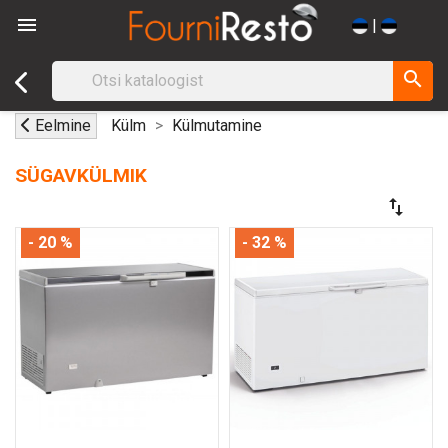

|
search
Eelmine
Külm
Külmutamine
SÜGAVKÜLMIK
swap_vert
- 20 %
- 32 %