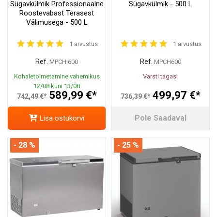
Sügavkülmik Professionaalne
Sügavkülmik - 500 L
Roostevabast Terasest
Välimusega - 500 L
1 arvustus
1 arvustus
Ref.
Ref.
MPCHI600
MPCH600
Kohaletoimetamine vahemikus
Varsti tagasi
12/08 kuni 13/08
589,99 €*
499,97 €*
742,49 €*
736,39 €*
Pole Saadaval
Lisa ostukorvi
- 28 %
- 25 %