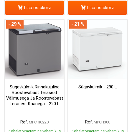
Lisa ostukorvi
Lisa ostukorvi
- 29 %
- 21 %
Sügavkülmik Rinnakujuline
Sügavkülmik - 290 L
Roostevabast Terasest
Välimusega Ja Roostevabast
Terasest Kaanega - 220 L
Ref.
Ref.
MPCHIC220
MPCH300
Kohaletoimetamine vahemikus
Kohaletoimetamine vahemikus