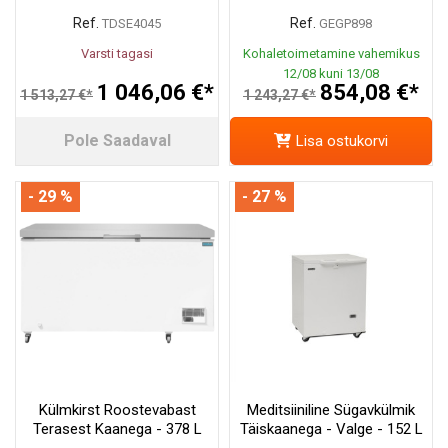
Ref.
Ref.
TDSE4045
GEGP898
Varsti tagasi
Kohaletoimetamine vahemikus
12/08 kuni 13/08
1 046,06 €*
854,08 €*
1 513,27 €*
1 243,27 €*
Pole Saadaval
Lisa ostukorvi
- 29 %
- 27 %
Külmkirst Roostevabast
Meditsiiniline Sügavkülmik
Terasest Kaanega - 378 L
Täiskaanega - Valge - 152 L