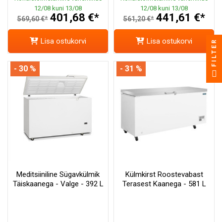
12/08 kuni 13/08
12/08 kuni 13/08
401,68 €*
441,61 €*
569,60 €*
561,20 €*
Lisa ostukorvi
Lisa ostukorvi
FILTER
- 30 %
- 31 %
Meditsiiniline Sügavkülmik
Külmkirst Roostevabast
Täiskaanega - Valge - 392 L
Terasest Kaanega - 581 L