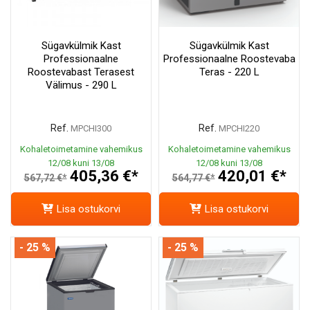
Sügavkülmik Kast
Sügavkülmik Kast
Professionaalne
Professionaalne Roostevaba
Roostevabast Terasest
Teras - 220 L
Välimus - 290 L
Ref.
Ref.
MPCHI300
MPCHI220
Kohaletoimetamine vahemikus
Kohaletoimetamine vahemikus
12/08 kuni 13/08
12/08 kuni 13/08
405,36 €*
420,01 €*
567,72 €*
564,77 €*
Lisa ostukorvi
Lisa ostukorvi
- 25 %
- 25 %