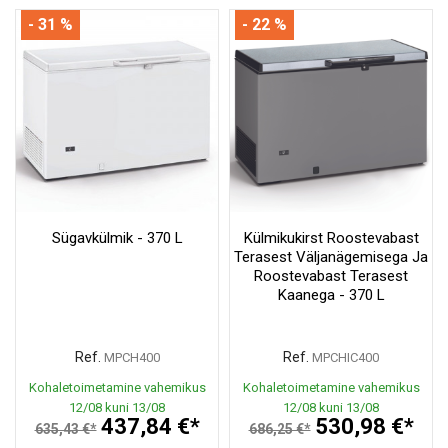
- 31 %
- 22 %
Sügavkülmik - 370 L
Külmikukirst Roostevabast
Terasest Väljanägemisega Ja
Roostevabast Terasest
Kaanega - 370 L
Ref.
Ref.
MPCH400
MPCHIC400
Kohaletoimetamine vahemikus
Kohaletoimetamine vahemikus
12/08 kuni 13/08
12/08 kuni 13/08
437,84 €*
530,98 €*
635,43 €*
686,25 €*