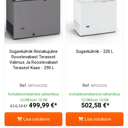
Sügavkülmik Rinnakujuline
Sügavkülmik - 220 L
Roostevabast Terasest
Välimus Ja Roostevabast
Terasest Kaas - 290 L
Ref.
Ref.
MPCHIC300
MPCH220
Kohaletoimetamine vahemikus
Kohaletoimetamine vahemikus
12/08 kuni 13/08
12/08 kuni 13/08
499,99 €*
502,58 €*
614,19 €*
Lisa ostukorvi
Lisa ostukorvi