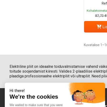
Ref
Kohaletoimeta
k
87,73 €
Li
Kuvatakse 1–16
Elektriline pliit on ideaalne toiduvalmistamise vahend väik
toitude soojendamist kiiresti. Valides 2-plaadilise elektri
plaadiga professionaalne elektripliit või ultrapliit. Need p
FOURNIRES