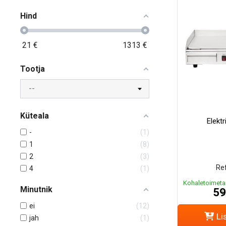
Hind
21
€
1313
€
Tootja
Küteala
Elektr
-
1
1
8
2
3
Ref
4
1
Kohaletoimeta
Minutnik
59
k
ei
12
Li
jah
1