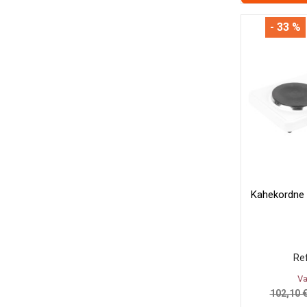
- 33 %
Kahekordne El
Ref
Va
102,10 