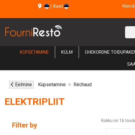
|
Keel
Kliend
KÜPSETAMINE
KÜLM
ÜHEKORDNE TOIDUPAKE
SAA
Eelmine
Küpsetamine
Réchaud
ELEKTRIPLIIT
Kokku on 16 toode
Filter by