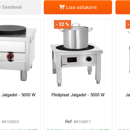
e Saadaval
Lisa ostukorvi
- 22 %
-
it Jalgadel - 5000 W
Pliidiplaat Jalgadel - 5000 W
Ja
.
Ref.
BR105325
BR105817