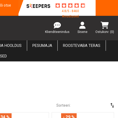
õi otse
4.8/5 - 8460
Arvustused
Klienditeenindus
Sisene
Ostukorv:
(0)
JA HOOLDUS
PESUMAJA
ROOSTEVABA TERAS
USED
swap_vert
Sorteeri:
 34 %
- 29 %