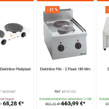
- 21 %
-
ektriline Pliidiplaat
Elektriline Pliit - 2 Plaati 180 Mm
E
.
Ref.
GEGG567
BR131723
rsti tagasi
Kohaletoimetamine vahemikus 11/08
Kohale
68,28 €*
663,99 €*
kuni 12/08
€*
850,42 €*
97