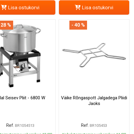
Lisa ostukorvi
Lisa ostukorvi
 28 %
- 40 %
lal Seisev Pliit - 6800 W
Väike Rõngaspott Jalgadega Pliidi
Jaoks
Ref.
Ref.
BR1054513
BR105453