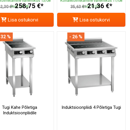
toimetamine vahemikus 13/08
Kohaletoimetamine vahemikus 11/08
258,75 €*
21,36 €*
kuni 14/08
kuni 12/08
2,30 €*
35,63 €*
Lisa ostukorvi
Lisa ostukorvi
 32 %
- 26 %
Tugi Kahe Põletiga
Induktsioonpliidi 4 Põletiga Tugi
Induktsioonpliidile