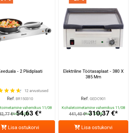
eeduala - 2 Pliidiplaati
Elektriline Töötasaplaat - 380 X
385 Mm
12 arvustused
Ref.
Ref.
BR150310
GEDC901
toimetamine vahemikus 11/08
Kohaletoimetamine vahemikus 11/08
54,63 €*
310,37 €*
kuni 12/08
kuni 12/08
82,77 €*
441,40 €*
Lisa ostukorvi
Lisa ostukorvi