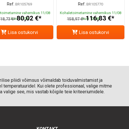
Ref.
Ref.
BR105769
BR105770
toimetamine vahemikus 11/08
Kohaletoimetamine vahemikus 11/08
80,02 €*
116,83 €*
kuni 12/08
kuni 12/08
18,73 €*
158,97 €*
Lisa ostukorvi
Lisa ostukorvi
rilise pliidi võimsus võimaldab toiduvalmistamist ja
el temperatuuridel. Kui olete professionaal, valige mitme
ja valige see, mis vastab kõigile teie kriteeriumidele.
KONTAKT