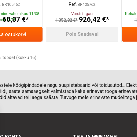
.
Ref.
BR105452
BR105762
mine vahemikus 11/08
Varsti tagasi
Kohale
60,07 €*
926,42 €*
uni 12/08
*
1 352,82 €*
1
sa ostukorvi
Pole Saadaval
 toodet (kokku 16)
estele köögipindadele nagu suupistebaarid või toiduautod... Elekt
pliidi, saate samaaegselt valmistada kaks erinevat rooga erinevat
liidid aitavad teil aega säästa. Tutvuge meie erinevate mudelitega 
TO KOHTA
TEIE JA MEIE VAHEL