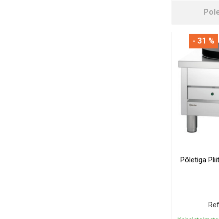
Pol
- 31 %
Põletiga Pli
Ref