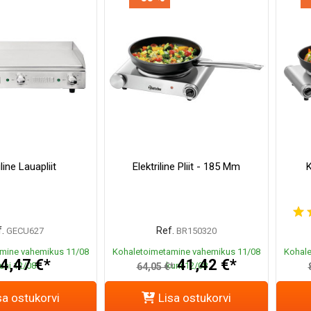
iline Lauapliit
Elektriline Pliit - 185 Mm
K
.
Ref.
GECU627
BR150320
mine vahemikus 11/08
Kohaletoimetamine vahemikus 11/08
Kohale
4,47 €*
41,42 €*
uni 12/08
kuni 12/08
64,05 €*
sa ostukorvi
Lisa ostukorvi