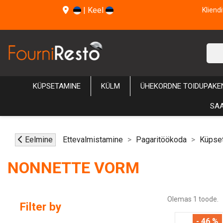
|
Keel
Kliend
KÜPSETAMINE
KÜLM
ÜHEKORDNE TOIDUPAKE
SAA
Eelmine
Ettevalmistamine
Pagaritöökoda
Küpse
NONNETTE VORM
Olemas 1 toode.
Filter by
- 46 %