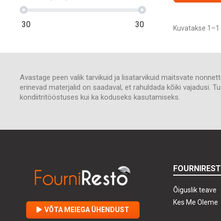
30
30
Kuvatakse 1–1 
Avastage peen valik tarvikuid ja lisatarvikuid maitsvate nonne
erinevad materjalid on saadaval, et rahuldada kõiki vajadusi
kondiitritööstuses kui ka koduseks kasutamiseks.
FOURNIRES
Õiguslik teave
Kes Me Oleme
VÕTA MEIEGA ÜHENDUST