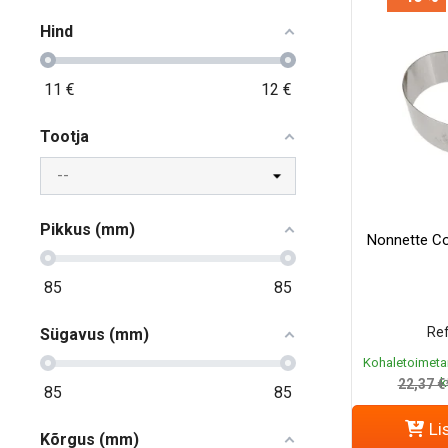
Hind
11
€
12
€
Tootja
Pikkus (mm)
Nonnette C
85
85
Ref
Sügavus (mm)
Kohaletoimeta
k
22,37 €
85
85
Li
Kõrgus (mm)