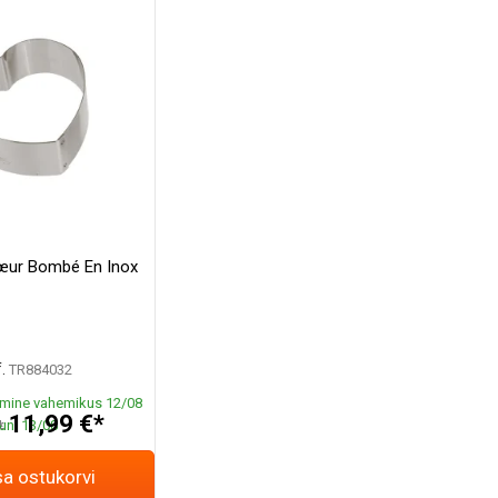
œur Bombé En Inox
.
TR884032
mine vahemikus 12/08
11,99 €*
uni 13/08
*
sa ostukorvi