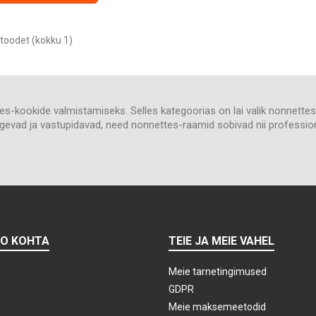
toodet (kokku 1)
ttes-kookide valmistamiseks. Selles kategoorias on lai valik nonnett
. Tugevad ja vastupidavad, need nonnettes-raamid sobivad nii profes
TO KOHTA
TEIE JA MEIE VAHEL
Meie tarnetingimused
GDPR
Meie maksemeetodid