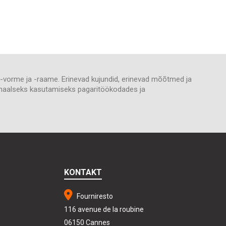
es-vorme ja -raame. Erinevad kujundid, erinevad mõõtmed ja
sionaalseks kasutamiseks pagaritöökodades ja
KONTAKT
Fourniresto
116 avenue de la roubine
06150 Cannes