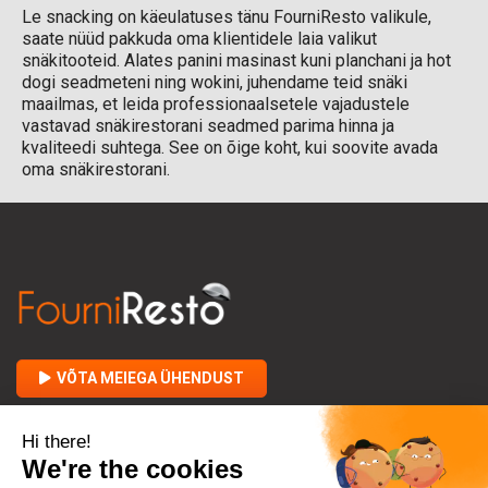
Le snacking on käeulatuses tänu FourniResto valikule,
saate nüüd pakkuda oma klientidele laia valikut
snäkitooteid. Alates panini masinast kuni planchani ja hot
dogi seadmeteni ning wokini, juhendame teid snäki
maailmas, et leida professionaalsetele vajadustele
vastavad snäkirestorani seadmed parima hinna ja
kvaliteedi suhtega. See on õige koht, kui soovite avada
oma snäkirestorani.
VÕTA MEIEGA ÜHENDUST

FOURNIRESTO KOHTA