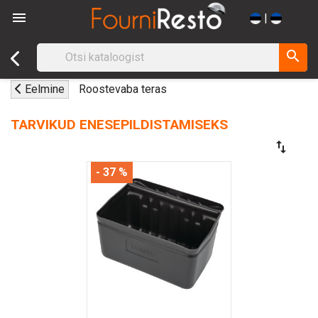

|
search
Eelmine
Roostevaba teras
TARVIKUD ENESEPILDISTAMISEKS
swap_vert
- 37 %