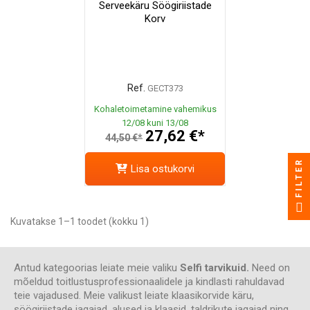
Serveekäru Söögiriistade
Korv
Ref.
GECT373
Kohaletoimetamine vahemikus
12/08 kuni 13/08
27,62 €*
44,50 €*
FILTER
Lisa ostukorvi
Kuvatakse 1–1 toodet (kokku 1)
Antud kategoorias leiate meie valiku
Selfi tarvikuid.
Need on
mõeldud toitlustusprofessionaalidele ja kindlasti rahuldavad
teie vajadused. Meie valikust leiate klaasikorvide käru,
söögiriistade jagajad, alused ja klaasid, taldrikute jagajad ning