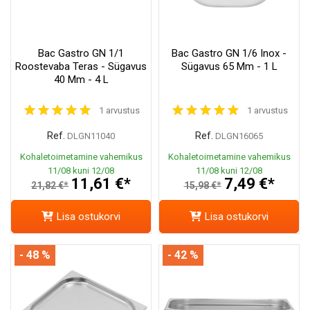
Bac Gastro GN 1/1
Bac Gastro GN 1/6 Inox -
Roostevaba Teras - Sügavus
Sügavus 65 Mm - 1 L
40 Mm - 4 L
1 arvustus
1 arvustus
Ref.
Ref.
DLGN11040
DLGN16065
Kohaletoimetamine vahemikus
Kohaletoimetamine vahemikus
11/08 kuni 12/08
11/08 kuni 12/08
11,61 €*
7,49 €*
21,82 €*
15,98 €*
Lisa ostukorvi
Lisa ostukorvi
- 48 %
- 42 %