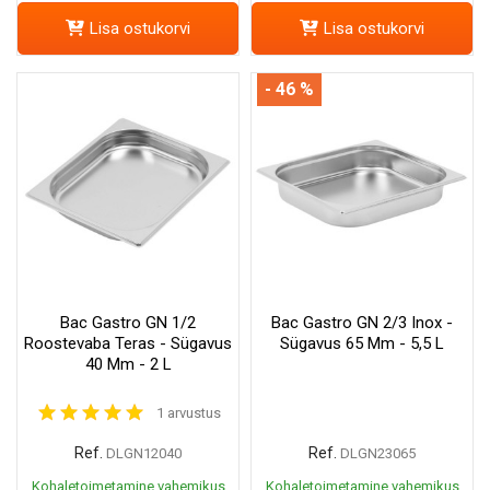
Lisa ostukorvi
Lisa ostukorvi
- 46 %
Bac Gastro GN 1/2
Bac Gastro GN 2/3 Inox -
Roostevaba Teras - Sügavus
Sügavus 65 Mm - 5,5 L
40 Mm - 2 L
1 arvustus
Ref.
Ref.
DLGN12040
DLGN23065
Kohaletoimetamine vahemikus
Kohaletoimetamine vahemikus