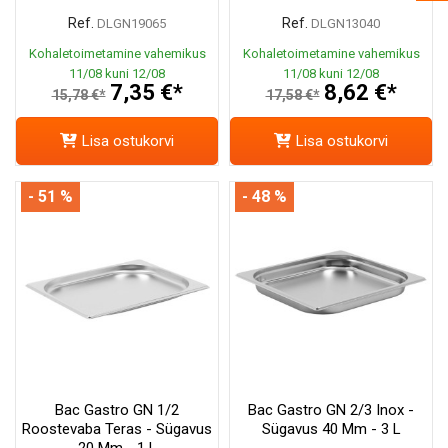
Ref.
Ref.
DLGN19065
DLGN13040
Kohaletoimetamine vahemikus
Kohaletoimetamine vahemikus
11/08 kuni 12/08
11/08 kuni 12/08
7,35 €*
8,62 €*
15,78 €*
17,58 €*
Lisa ostukorvi
Lisa ostukorvi
- 51 %
- 48 %
Bac Gastro GN 1/2
Bac Gastro GN 2/3 Inox -
Roostevaba Teras - Sügavus
Sügavus 40 Mm - 3 L
20 Mm - 1 L