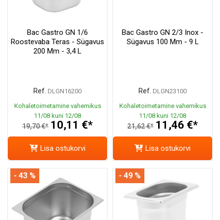
Bac Gastro GN 1/6
Bac Gastro GN 2/3 Inox -
Roostevaba Teras - Sügavus
Sügavus 100 Mm - 9 L
200 Mm - 3,4 L
Ref.
Ref.
DLGN16200
DLGN23100
Kohaletoimetamine vahemikus
Kohaletoimetamine vahemikus
11/08 kuni 12/08
11/08 kuni 12/08
10,11 €*
11,46 €*
19,70 €*
21,62 €*
Lisa ostukorvi
Lisa ostukorvi
- 43 %
- 49 %