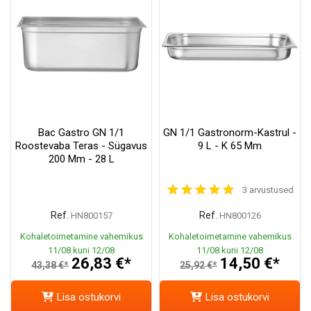
Bac Gastro GN 1/1
GN 1/1 Gastronorm-Kastrul -
Roostevaba Teras - Sügavus
9 L - K 65 Mm
200 Mm - 28 L
3 arvustused
Ref.
Ref.
HN800157
HN800126
Kohaletoimetamine vahemikus
Kohaletoimetamine vahemikus
11/08 kuni 12/08
11/08 kuni 12/08
26,83 €*
14,50 €*
43,38 €*
25,92 €*
Lisa ostukorvi
Lisa ostukorvi