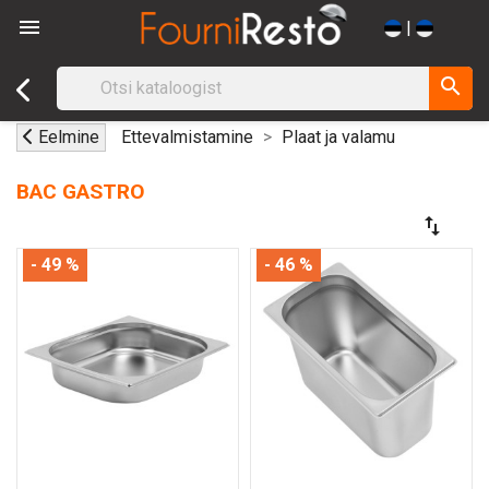

|
search
Eelmine
Ettevalmistamine
Plaat ja valamu
BAC GASTRO
swap_vert
- 49 %
- 46 %