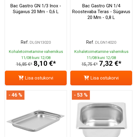
Bac Gastro GN 1/3 Inox -
Bac Gastro GN 1/4
Sügavus 20 Mm - 0,6 L
Roostevaba Teras - Sügavus
20 Mm - 0,8 L
Ref.
Ref.
DLGN13020
DLGN14020
Kohaletoimetamine vahemikus
Kohaletoimetamine vahemikus
11/08 kuni 12/08
11/08 kuni 12/08
8,10 €*
7,32 €*
16,85 €*
15,75 €*
Lisa ostukorvi
Lisa ostukorvi
- 46 %
- 53 %