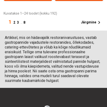
Kuvatakse 1–24 toodet (kokku 192)
1

Järgmine
2
3
…
8
Artikkel, mis on hädavajalik restoranivarustuses, vastab
gastropannide vajadustele restoranides, õllekodades,
catering-ettevõtetes ja võlub ka kõige nõudlikumaid
eraisikuid. Tellige oma tulevane professionaalne
gastropann laiast valikust roostevabast terasest ja
sünteetilistest materjalidest valmistatud pannide hulgast,
koos või ilma käepidemeta, valitud nende vastupidavuse
ja hinna poolest. Nii saate osta oma gastropanni parima
hinnaga, valides oma mudeli turul saadaval olevate
suurimate kaubamärkide hulgast.