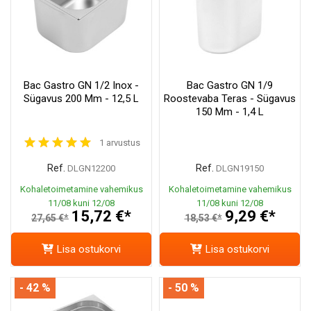
Bac Gastro GN 1/2 Inox -
Bac Gastro GN 1/9
Sügavus 200 Mm - 12,5 L
Roostevaba Teras - Sügavus
150 Mm - 1,4 L
1 arvustus
Ref.
Ref.
DLGN12200
DLGN19150
Kohaletoimetamine vahemikus
Kohaletoimetamine vahemikus
11/08 kuni 12/08
11/08 kuni 12/08
15,72 €*
9,29 €*
27,65 €*
18,53 €*
Lisa ostukorvi
Lisa ostukorvi
- 42 %
- 50 %