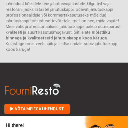
lahendust kõikidele teie jahutusvajadustele. Olgu teil vaja
restorani jaoks ratastel jahutuskappi, odavat jahutuskappi
professionaalidele või kommertskasutuseks mõeldud
jahutuskappi toitlustusettevõtetele, meil on see, mida vajate!
Meie valik professionaalseid jahutuskappe pakub suurepärast
kvaliteeti ja suurt kasutusmugavust. Siit leiate
mõistliku
hinnaga ja kvaliteetseid jahutuskappe koos käruga
.
Külastage meie veebisaiti ja leidke endale sobiv jahutuskapp
koos käruga!
VÕTA MEIEGA ÜHENDUST