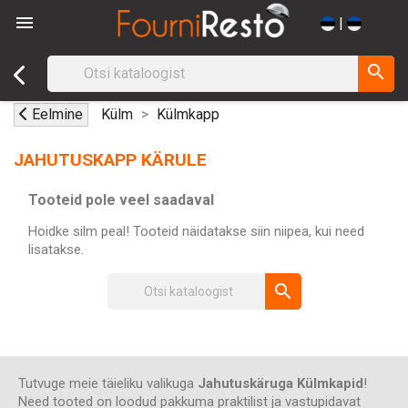

|
search
Eelmine
Külm
Külmkapp
JAHUTUSKAPP KÄRULE
Tooteid pole veel saadaval
Hoidke silm peal! Tooteid näidatakse siin niipea, kui need
lisatakse.
search
Tutvuge meie täieliku valikuga
Jahutuskäruga Külmkapid
!
Need tooted on loodud pakkuma praktilist ja vastupidavat