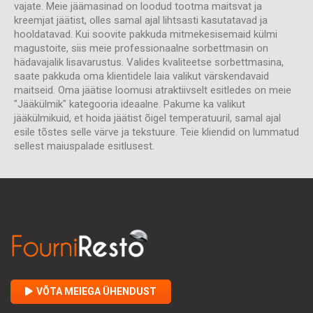
vajate. Meie jäämasinad on loodud tootma maitsvat ja
kreemjat jäätist, olles samal ajal lihtsasti kasutatavad ja
hooldatavad. Kui soovite pakkuda mitmekesisemaid külmi
magustoite, siis meie professionaalne sorbettmasin on
hädavajalik lisavarustus. Valides kvaliteetse sorbettmasina,
saate pakkuda oma klientidele laia valikut värskendavaid
maitseid. Oma jäätise loomusi atraktiivselt esitledes on meie
"Jääkülmik" kategooria ideaalne. Pakume ka valikut
jääkülmikuid, et hoida jäätist õigel temperatuuril, samal ajal
esile tõstes selle värve ja tekstuure. Teie kliendid on lummatud
sellest maiuspalade esitlusest.
VÕTA MEIEGA ÜHENDUST