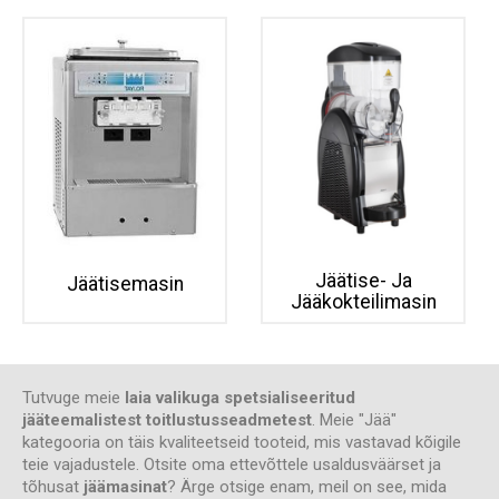
Jäätise- Ja
Jäätisemasin
Jääkokteilimasin
Tutvuge meie
laia valikuga spetsialiseeritud
jääteemalistest toitlustusseadmetest
. Meie "Jää"
kategooria on täis kvaliteetseid tooteid, mis vastavad kõigile
teie vajadustele. Otsite oma ettevõttele usaldusväärset ja
tõhusat
jäämasinat
? Ärge otsige enam, meil on see, mida