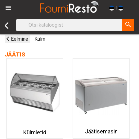

|
search
Eelmine
Külm
JÄÄTIS
Jäätisemasin
Külmletid