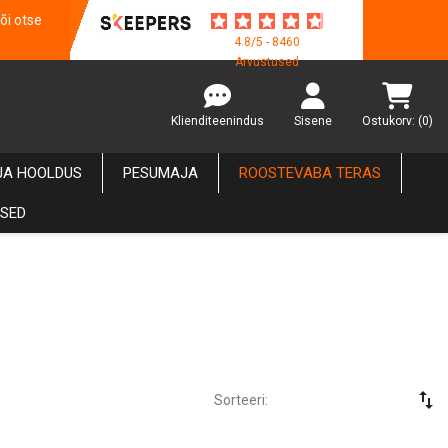
õi otse
4.8/5 - 8460
Arvustused
Klienditeenindus
Sisene
Ostukorv:
(0)
JA HOOLDUS
PESUMAJA
ROOSTEVABA TERAS
USED
swap_vert
Sorteeri: