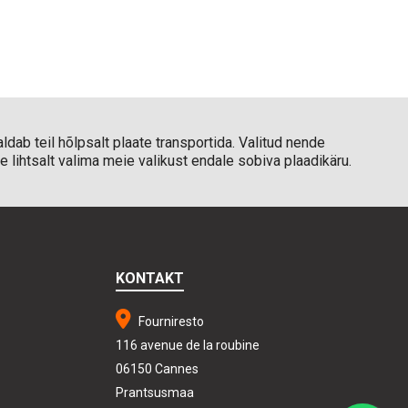
dab teil hõlpsalt plaate transportida. Valitud nende
 lihtsalt valima meie valikust endale sobiva plaadikäru.
KONTAKT
Fourniresto
116 avenue de la roubine
06150 Cannes
Prantsusmaa