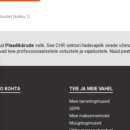
toodet (kokku 1)
dud
Plaadikärude
valik. See CHR-sektori hädavajalik seade võimal
ad teie professionaalsetele ootustele ja vajadustele. Nüüd peate
TO KOHTA
TEIE JA MEIE VAHEL
Meie tarnetingimused
GDPR
Meie maksemeetodid
Müügitingimused