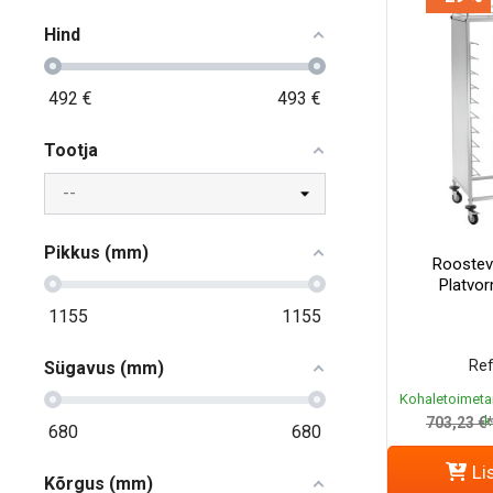
Hind
492
€
493
€
Tootja
Pikkus (mm)
Roostev
Platvor
1155
1155
Ref
Sügavus (mm)
Kohaletoimeta
k
703,23 €
680
680
Li
Kõrgus (mm)