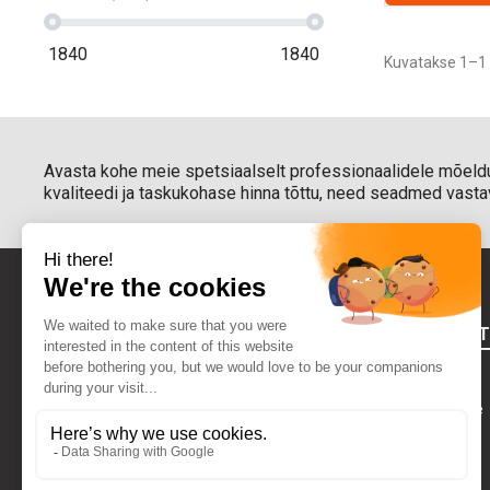
1840
1840
Kuvatakse 1–1 
Avasta kohe meie spetsiaalselt professionaalidele mõel
kvaliteedi ja taskukohase hinna tõttu, need seadmed vastav
FOURNIRES
Õiguslik teave
Kes Me Oleme
VÕTA MEIEGA ÜHENDUST