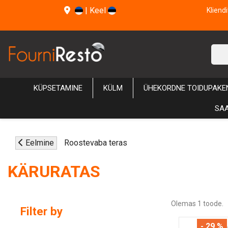
|
Keel
Kliend
KÜPSETAMINE
KÜLM
ÜHEKORDNE TOIDUPAKE
SAA
Eelmine
Roostevaba teras
KÄRURATAS
Olemas 1 toode.
Filter by
- 29 %