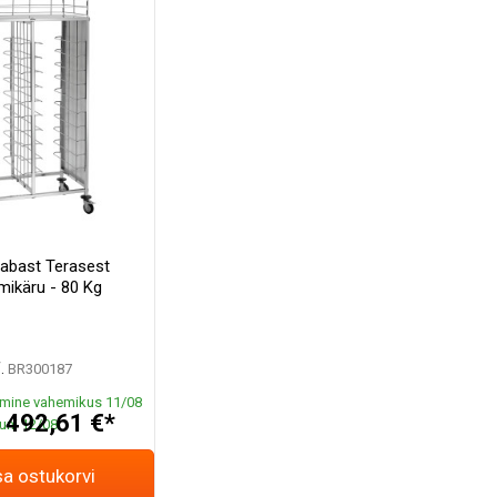
abast Terasest
mikäru - 80 Kg
.
BR300187
mine vahemikus 11/08
492,61 €*
uni 12/08
*
sa ostukorvi