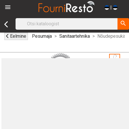

|
search
Eelmine
Pesumaja
Sanitaartehnika
Nõudepesukäepi