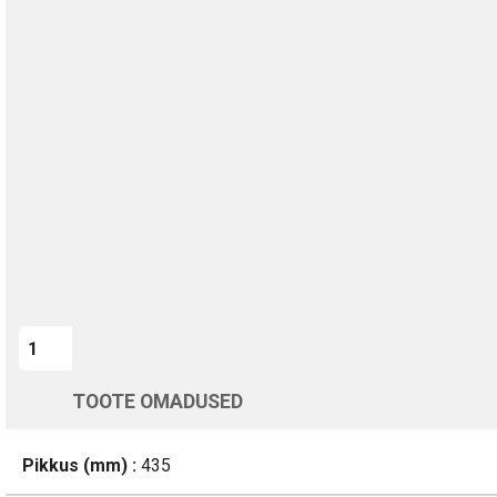
TAGASTAMINE VÕIMALIK
KIIRTOIMETUS
TURVALINE MAKSMINE
1-aastane garantii
Kohaletoimetamine vahemikus 12/08 kuni 13/08
Üle 200 000 kliendi kogu Euroopas
4.8/5 - 8460 Arvustused
LISA OSTUKORVI
TOOTE OMADUSED
Pikkus (mm) :
435