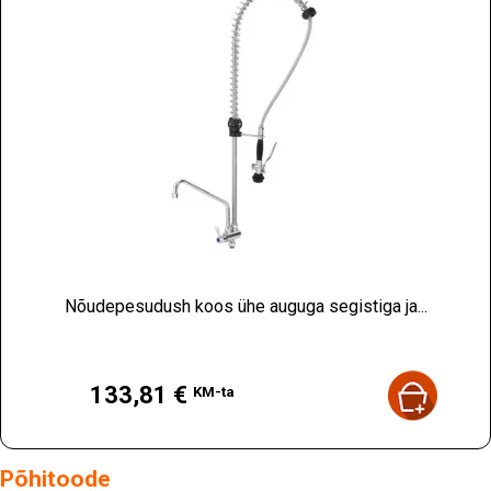
Nõudepesudush koos ühe auguga segistiga ja...
Hind
133,81 €
KM-ta
Põhitoode