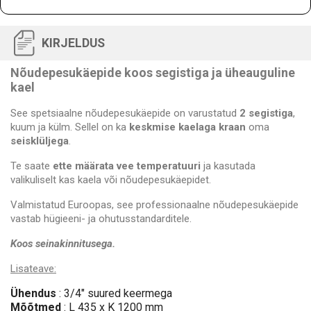
KIRJELDUS
Nõudepesukäepide koos segistiga ja üheauguline
kael
See spetsiaalne nõudepesukäepide on varustatud
2 segistiga
,
kuum ja külm. Sellel on ka
keskmise kaelaga kraan
oma
seisklüljega
.
Te saate
ette määrata vee temperatuuri
ja kasutada
valikuliselt kas kaela või nõudepesukäepidet.
Valmistatud Euroopas, see professionaalne nõudepesukäepide
vastab hügieeni- ja ohutusstandarditele.
Koos seinakinnitusega.
Lisateave:
Ühendus
: 3/4
" suured keermega
Mõõtmed
: L 435
x K 1200 mm