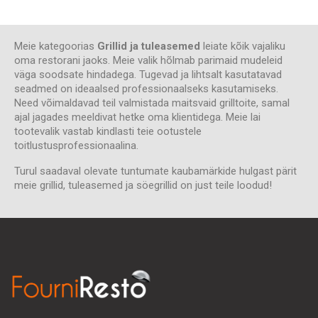
Meie kategoorias
Grillid ja tuleasemed
leiate kõik vajaliku
oma restorani jaoks. Meie valik hõlmab parimaid mudeleid
väga soodsate hindadega. Tugevad ja lihtsalt kasutatavad
seadmed on ideaalsed professionaalseks kasutamiseks.
Need võimaldavad teil valmistada maitsvaid grilltoite, samal
ajal jagades meeldivat hetke oma klientidega. Meie lai
tootevalik vastab kindlasti teie ootustele
toitlustusprofessionaalina.
Turul saadaval olevate tuntumate kaubamärkide hulgast pärit
meie grillid, tuleasemed ja söegrillid on just teile loodud!