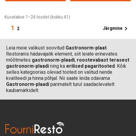
Kuvatakse 1–24 toodet (kokku 41)
1

Järgmine
2
Leia meie valikust soovitud
Gastronorm-plaat
.
Restoranis hädavajalik element, siit leiate erinevates
mõõtmetes
gastronorm-plaadi
,
roostevabast terasest
gastronorm-plaadi
ning ka
erilised pagaritooted
. Kõik
selles kategoorias olevad tooted on valitud nende
kvaliteedi ja hinna põhjal. Nii saate leida odavama
Gastronorm-plaadi
parimatelt turul saadaolevatelt
kaubamärkidelt.