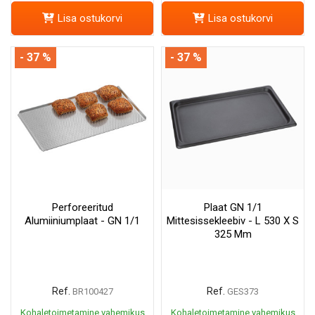
Lisa ostukorvi
Lisa ostukorvi
- 37 %
- 37 %
Perforeeritud
Plaat GN 1/1
Alumiiniumplaat - GN 1/1
Mittesissekleebiv - L 530 X S
325 Mm
Ref.
Ref.
BR100427
GES373
Kohaletoimetamine vahemikus
Kohaletoimetamine vahemikus