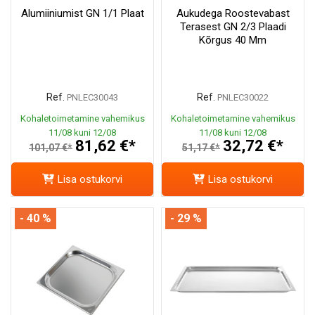
Alumiiniumist GN 1/1 Plaat
Aukudega Roostevabast
Terasest GN 2/3 Plaadi
Kõrgus 40 Mm
Ref.
Ref.
PNLEC30043
PNLEC30022
Kohaletoimetamine vahemikus
Kohaletoimetamine vahemikus
11/08 kuni 12/08
11/08 kuni 12/08
81,62 €*
32,72 €*
101,07 €*
51,17 €*
Lisa ostukorvi
Lisa ostukorvi
- 40 %
- 29 %