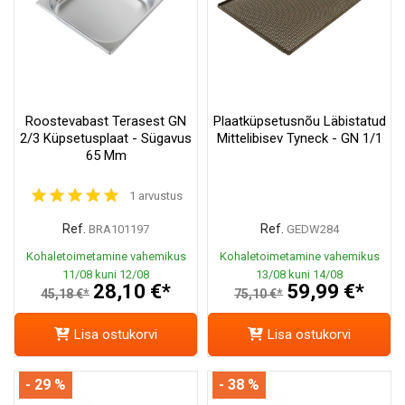
Roostevabast Terasest GN
Plaatküpsetusnõu Läbistatud
2/3 Küpsetusplaat - Sügavus
Mittelibisev Tyneck - GN 1/1
65 Mm
1 arvustus
Ref.
Ref.
BRA101197
GEDW284
Kohaletoimetamine vahemikus
Kohaletoimetamine vahemikus
11/08 kuni 12/08
13/08 kuni 14/08
28,10 €*
59,99 €*
45,18 €*
75,10 €*
Lisa ostukorvi
Lisa ostukorvi
- 29 %
- 38 %