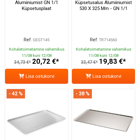
Alumiiniumist GN 1/1
Küpsetusalus Alumiiniumist
Küpsetusplaat
530 X 325 Mm - GN 1/1
Ref.
Ref.
GEGT145
TR714560
Kohaletoimetamine vahemikus
Kohaletoimetamine vahemikus
11/08 kuni 12/08
11/08 kuni 12/08
20,72 €*
19,83 €*
34,73 €*
33,47 €*
Lisa ostukorvi
Lisa ostukorvi
- 42 %
- 38 %