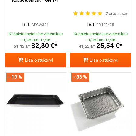
2 arvustused
Ref.
Ref.
GECW321
BR100425
Kohaletoimetamine vahemikus
Kohaletoimetamine vahemikus
11/08 kuni 12/08
11/08 kuni 12/08
32,30 €*
25,54 €*
51,13 €*
41,55 €*
Lisa ostukorvi
Lisa ostukorvi
- 19 %
- 36 %