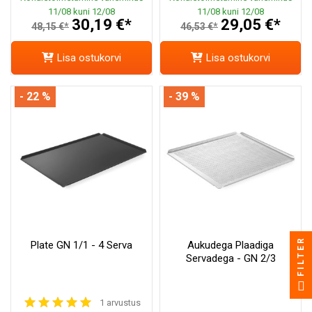
11/08 kuni 12/08
11/08 kuni 12/08
30,19 €*
29,05 €*
48,15 €*
46,53 €*
Lisa ostukorvi
Lisa ostukorvi
- 22 %
- 39 %
FILTER
Plate GN 1/1 - 4 Serva
Aukudega Plaadiga
Servadega - GN 2/3
1 arvustus