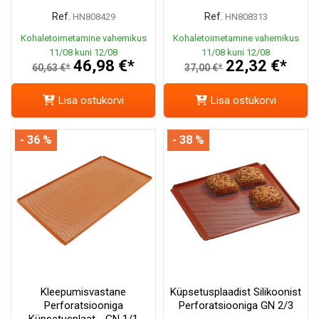
Ref.
Ref.
HN808429
HN808313
Kohaletoimetamine vahemikus
Kohaletoimetamine vahemikus
11/08 kuni 12/08
11/08 kuni 12/08
46,98 €*
22,32 €*
60,63 €*
37,00 €*
Lisa ostukorvi
Lisa ostukorvi
- 36 %
- 38 %
Kleepumisvastane
Küpsetusplaadist Silikoonist
Perforatsiooniga
Perforatsiooniga GN 2/3
Küpsetusplaat - GN 1/1