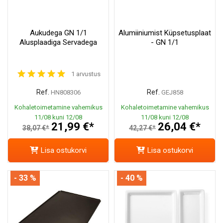
Aukudega GN 1/1
Alumiiniumist Küpsetusplaat
Alusplaadiga Servadega
- GN 1/1
1 arvustus
Ref.
Ref.
HN808306
GEJ858
Kohaletoimetamine vahemikus
Kohaletoimetamine vahemikus
11/08 kuni 12/08
11/08 kuni 12/08
21,99 €*
26,04 €*
38,07 €*
42,27 €*
Lisa ostukorvi
Lisa ostukorvi
- 33 %
- 40 %