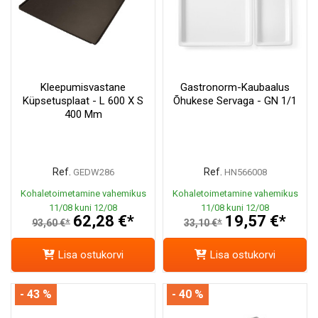
Kleepumisvastane
Gastronorm-Kaubaalus
Küpsetusplaat - L 600 X S
Õhukese Servaga - GN 1/1
400 Mm
Ref.
Ref.
GEDW286
HN566008
Kohaletoimetamine vahemikus
Kohaletoimetamine vahemikus
11/08 kuni 12/08
11/08 kuni 12/08
62,28 €*
19,57 €*
93,60 €*
33,10 €*
Lisa ostukorvi
Lisa ostukorvi
- 43 %
- 40 %