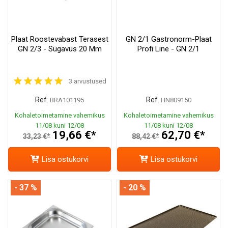
Plaat Roostevabast Terasest
GN 2/1 Gastronorm-Plaat
GN 2/3 - Sügavus 20 Mm
Profi Line - GN 2/1
3 arvustused
Ref.
Ref.
BRA101195
HN809150
Kohaletoimetamine vahemikus
Kohaletoimetamine vahemikus
11/08 kuni 12/08
11/08 kuni 12/08
19,66 €*
62,70 €*
33,23 €*
88,42 €*
Lisa ostukorvi
Lisa ostukorvi
- 37 %
- 20 %