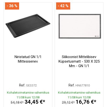
- 36 %
- 42 %
Niristatud GN 1/1
Silikoonist Mittelibisev
Mittesisenev.
Küpsetusmatt - 530 X 325
Mm - GN 1/1
Ref.
Ref.
GES372
HN677810
Kohaletoimetamine vahemikus
Kohaletoimetamine vahemikus
11/08 kuni 12/08
11/08 kuni 12/08
34,45 €*
16,76 €*
54,18 €*
29,12 €*