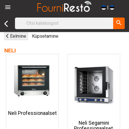

|
search
Eelmine
Küpsetamine
NELI
Neli Professionaalset
Neli Segamini
Professionaalset.