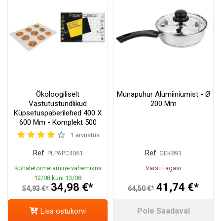
Ökoloogiliselt
Munapuhur Alumiiniumist - Ø
Vastutustundlikud
200 Mm
Küpsetuspaberilehed 400 X
600 Mm - Komplekt 500
1 arvustus
Ref.
Ref.
PLPAPC4061
GEK891
Kohaletoimetamine vahemikus
Varsti tagasi
12/08 kuni 13/08
34,98 €*
41,74 €*
54,93 €*
64,50 €*
Pole Saadaval
Lisa ostukorvi