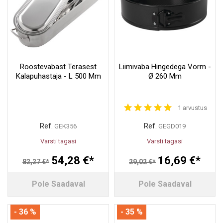
Roostevabast Terasest
Liimivaba Hingedega Vorm -
Kalapuhastaja - L 500 Mm
Ø 260 Mm
1 arvustus
Ref.
Ref.
GEK356
GEGD019
Varsti tagasi
Varsti tagasi
54,28 €*
16,69 €*
82,27 €*
29,02 €*
Pole Saadaval
Pole Saadaval
- 36 %
- 35 %