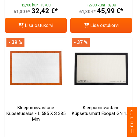
12/08 kuni 13/08
12/08 kuni 13/08
32,42 €*
45,99 €*
51,30 €*
61,30 €*
Lisa ostukorvi
Lisa ostukorvi
- 39 %
- 37 %
Kleepumisvastane
Kleepumisvastane
FILTER
Küpsetusalus - L 585 X S 385
Küpsetusmatt Exopat GN 1/1
Mm