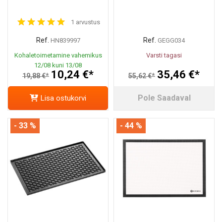
1 arvustus
Ref.
Ref.
HN839997
GEGG034
Kohaletoimetamine vahemikus
Varsti tagasi
12/08 kuni 13/08
10,24 €*
35,46 €*
19,88 €*
55,62 €*
Pole Saadaval
Lisa ostukorvi
- 33 %
- 44 %