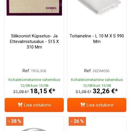
Silikoonist Küpsetus- Ja
Toitaineline - L 10 M X S 990
Ettevalmistusalus - 515 X
Mm
310 Mm
Ref.
Ref.
TRGL306
GEDM056
Kohaletoimetamine vahemikus
Kohaletoimetamine vahemikus
12/08 kuni 13/08
12/08 kuni 13/08
18,15 €*
32,26 €*
31,08 €*
51,08 €*
Lisa ostukorvi
Lisa ostukorvi
- 38 %
- 26 %