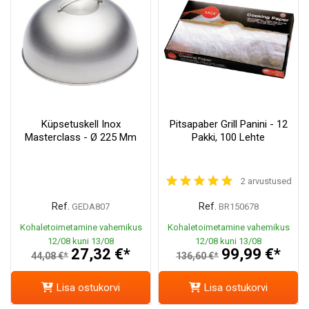
Küpsetuskell Inox
Pitsapaber Grill Panini - 12
Masterclass - Ø 225 Mm
Pakki, 100 Lehte
2 arvustused
Ref.
Ref.
GEDA807
BR150678
Kohaletoimetamine vahemikus
Kohaletoimetamine vahemikus
12/08 kuni 13/08
12/08 kuni 13/08
27,32 €*
99,99 €*
44,08 €*
136,60 €*
Lisa ostukorvi
Lisa ostukorvi