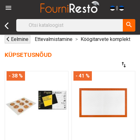

|
search
Eelmine
Ettevalmistamine
Köögitarvete komplekt
KÜPSETUSNÕUD
swap_vert
- 38 %
- 41 %