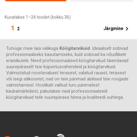
Kuvatakse 1–24 toodet (kokku 36)
1

Järgmine
2
Tutvuge meie laia valikuga
Köögitarvikuid
. Ideaalselt sobivad
professionaalseks kasutamiseks, kuid sobivad ka nõudlikele
eraisikutele. Need professionaalsed köögitarvikud täiendavad
suurepäraselt teie küpsetusvahendeid ja köögitarvikuid.
Valmistatud roostevabast terasest, valatud rauast, terasest
või isegi silikoonist, nad on teie parimad abilised teie roogade
valmistamisel. Hoolikalt valitud turu parimatest
kaubamärkidest, pakutakse neid professionaalseid
köögitarvikuid teile suurepärase hinna ja kvaliteedi suhtega.