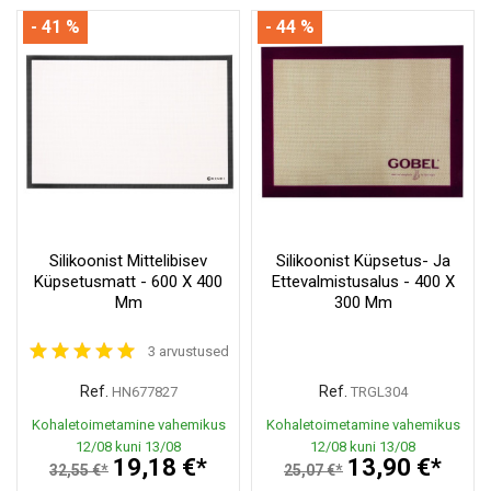
- 41 %
- 44 %
Silikoonist Mittelibisev
Silikoonist Küpsetus- Ja
Küpsetusmatt - 600 X 400
Ettevalmistusalus - 400 X
Mm
300 Mm
3 arvustused
Ref.
Ref.
HN677827
TRGL304
Kohaletoimetamine vahemikus
Kohaletoimetamine vahemikus
12/08 kuni 13/08
12/08 kuni 13/08
19,18 €*
13,90 €*
32,55 €*
25,07 €*