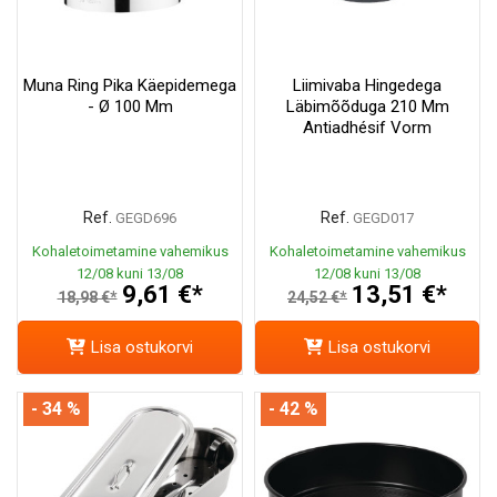
Muna Ring Pika Käepidemega
Liimivaba Hingedega
- Ø 100 Mm
Läbimõõduga 210 Mm
Antiadhésif Vorm
Ref.
Ref.
GEGD696
GEGD017
Kohaletoimetamine vahemikus
Kohaletoimetamine vahemikus
12/08 kuni 13/08
12/08 kuni 13/08
9,61 €*
13,51 €*
18,98 €*
24,52 €*
Lisa ostukorvi
Lisa ostukorvi
- 34 %
- 42 %