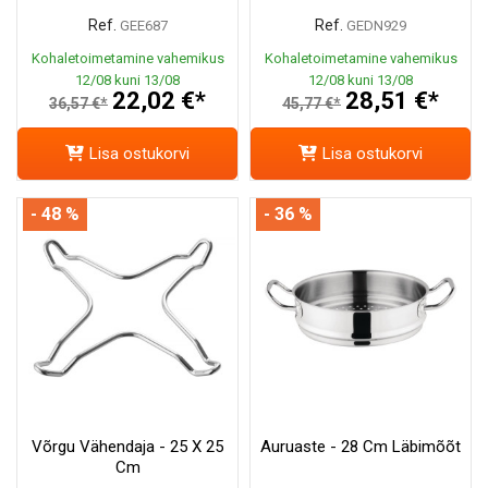
Ref.
Ref.
GEE687
GEDN929
Kohaletoimetamine vahemikus
Kohaletoimetamine vahemikus
12/08 kuni 13/08
12/08 kuni 13/08
22,02 €*
28,51 €*
36,57 €*
45,77 €*
Lisa ostukorvi
Lisa ostukorvi
- 48 %
- 36 %
Võrgu Vähendaja - 25 X 25
Auruaste - 28 Cm Läbimõõt
Cm