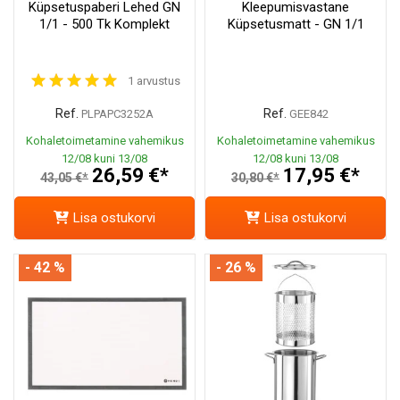
Küpsetuspaberi Lehed GN
Kleepumisvastane
1/1 - 500 Tk Komplekt
Küpsetusmatt - GN 1/1
1 arvustus
Ref.
Ref.
PLPAPC3252A
GEE842
Kohaletoimetamine vahemikus
Kohaletoimetamine vahemikus
12/08 kuni 13/08
12/08 kuni 13/08
26,59 €*
17,95 €*
43,05 €*
30,80 €*
Lisa ostukorvi
Lisa ostukorvi
- 42 %
- 26 %