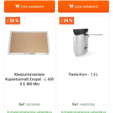
Lisa ostukorvi
Lisa ostukorvi
- 36 %
- 24 %
Kleepumisvastane
Pasta Korv - 1,5 L
Küpsetusmatt Exopat - L 600
X S 400 Mm
Ref.
Ref.
GEDN940
HN833506
Kohaletoimetamine vahemikus
Kohaletoimetamine vahemikus