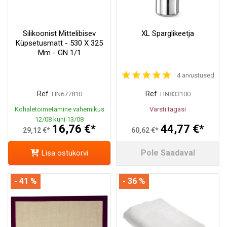
Silikoonist Mittelibisev
XL Sparglikeetja
Küpsetusmatt - 530 X 325
Mm - GN 1/1
4 arvustused
Ref.
Ref.
HN677810
HN833100
Kohaletoimetamine vahemikus
Varsti tagasi
12/08 kuni 13/08
16,76 €*
44,77 €*
29,12 €*
60,62 €*
Pole Saadaval
Lisa ostukorvi
- 41 %
- 36 %