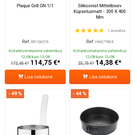
Plaque Grill GN 1/1
Silikoonist Mittelibisev
Küpsetusmatt - 300 X 400
Mm
1 arvustus
Ref.
Ref.
BR106576
HN677834
Kohaletoimetamine vahemikus
Kohaletoimetamine vahemikus
12/08 kuni 13/08
12/08 kuni 13/08
114,75 €*
14,38 €*
172,45 €*
25,75 €*
Lisa ostukorvi
Lisa ostukorvi
- 49 %
- 44 %