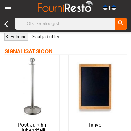

|
search
Eelmine
Saal ja buffee
SIGNALISATSIOON
Post Ja Rihm
Tahvel
Juhendfaili