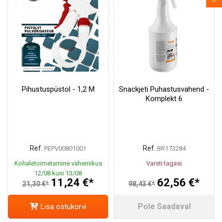
Pihustuspüstol - 1,2 M
Snackjeti Puhastusvahend -
Komplekt 6
Ref.
Ref.
PEPV00801001
BR173284
Kohaletoimetamine vahemikus
Varsti tagasi
12/08 kuni 13/08
11,24 €*
62,56 €*
21,30 €*
98,43 €*
Pole Saadaval
Lisa ostukorvi