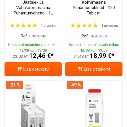
Jäätise- Ja
Kohvimasina
Vahukooremasina
Puhastustabletid - 120
Puhastusvahend - 1L
Tabletti.
1 arvustus
1 arvustus
Ref.
Ref.
HN976746
HN976739
Kohaletoimetamine vahemikus
Kohaletoimetamine vahemikus
12/08 kuni 13/08
12/08 kuni 13/08
12,46 €*
18,99 €*
23,03 €*
31,48 €*
Lisa ostukorvi
Lisa ostukorvi
- 21 %
- 49 %