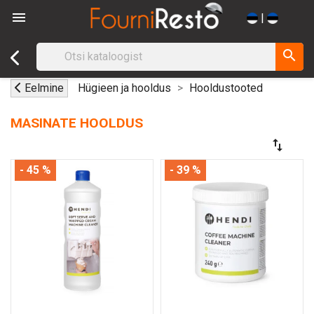

|
search
Eelmine
Hügieen ja hooldus
Hooldustooted
MASINATE HOOLDUS
swap_vert
- 45 %
- 39 %