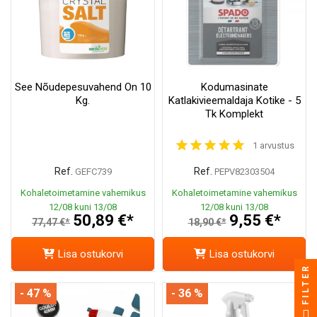
See Nõudepesuvahend On 10
Kodumasinate
Kg.
Katlakivieemaldaja Kotike - 5
Tk Komplekt
1 arvustus
Ref.
Ref.
GEFC739
PEPV82303504
Kohaletoimetamine vahemikus
Kohaletoimetamine vahemikus
12/08 kuni 13/08
12/08 kuni 13/08
50,89 €*
9,55 €*
77,47 €*
18,90 €*
Lisa ostukorvi
Lisa ostukorvi
FILTER
- 47 %
- 36 %