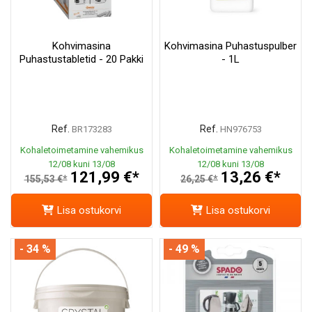
Kohvimasina
Kohvimasina Puhastuspulber
Puhastustabletid - 20 Pakki
- 1L
Ref.
Ref.
BR173283
HN976753
Kohaletoimetamine vahemikus
Kohaletoimetamine vahemikus
12/08 kuni 13/08
12/08 kuni 13/08
121,99 €*
13,26 €*
155,53 €*
26,25 €*
Lisa ostukorvi
Lisa ostukorvi
- 34 %
- 49 %