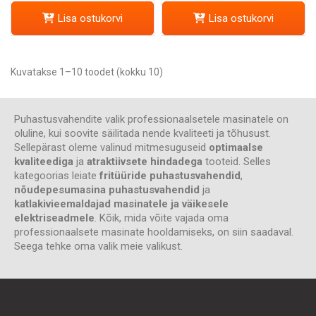
Lisa ostukorvi
Lisa ostukorvi
Kuvatakse 1–10 toodet (kokku 10)
Puhastusvahendite valik professionaalsetele masinatele on
oluline, kui soovite säilitada nende kvaliteeti ja tõhusust.
Sellepärast oleme valinud mitmesuguseid
optimaalse
kvaliteediga
ja
atraktiivsete hindadega
tooteid. Selles
kategoorias leiate
fritüüride puhastusvahendid
,
nõudepesumasina puhastusvahendid
ja
katlakivieemaldajad masinatele ja väikesele
elektriseadmele
. Kõik, mida võite vajada oma
professionaalsete masinate hooldamiseks, on siin saadaval.
Seega tehke oma valik meie valikust.