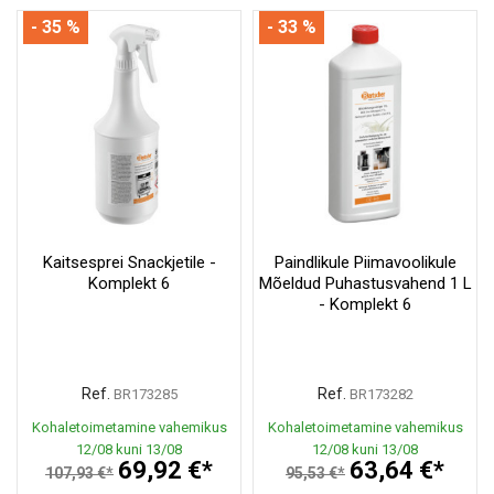
- 35 %
- 33 %
Kaitsesprei Snackjetile -
Paindlikule Piimavoolikule
Komplekt 6
Mõeldud Puhastusvahend 1 L
- Komplekt 6
Ref.
Ref.
BR173285
BR173282
Kohaletoimetamine vahemikus
Kohaletoimetamine vahemikus
12/08 kuni 13/08
12/08 kuni 13/08
69,92 €*
63,64 €*
107,93 €*
95,53 €*