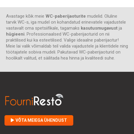
Avastage kõik meie
WC-paberijaoturite
mudelid. Oluline
tarvik WC-s, iga mudel on kohandatud erinevatele vajadustele
vastavalt oma spetsiifikale, tagamaks
kasutusmugavust
ja
hügieeni
. Professionaalsed WC-paberijaoturid on nii
praktilised kui ka esteetilised. Valige ideaalne paberijaotur!
Meie lai valik võimaldab teil valida vajadustele ja klientidele ning
töötajatele sobiva mudeli. Pakutavad WC-paberijaoturid on
hoolikalt valitud, et säilitada hea hinna ja kvaliteedi suhe.
VÕTA MEIEGA ÜHENDUST