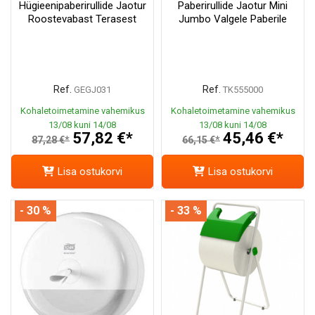
Hügieenipaberirullide Jaotur
Paberirullide Jaotur Mini
Roostevabast Terasest
Jumbo Valgele Paberile
Ref.
Ref.
GEGJ031
TK555000
Kohaletoimetamine vahemikus
Kohaletoimetamine vahemikus
13/08 kuni 14/08
13/08 kuni 14/08
57,82 €*
45,46 €*
87,28 €*
66,15 €*
Lisa ostukorvi
Lisa ostukorvi
- 30 %
- 33 %