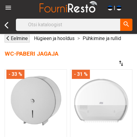

|
search
Eelmine
Hügieen ja hooldus
Pühkimine ja rullid
WC-PABERI JAGAJA
swap_vert
- 33 %
- 31 %