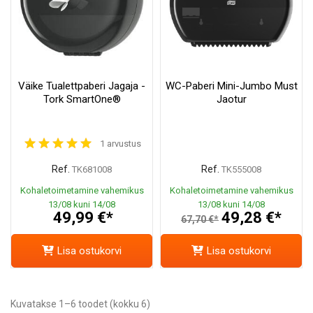
Väike Tualettpaberi Jagaja -
WC-Paberi Mini-Jumbo Must
Tork SmartOne®
Jaotur
1 arvustus
Ref.
Ref.
TK681008
TK555008
Kohaletoimetamine vahemikus
Kohaletoimetamine vahemikus
13/08 kuni 14/08
13/08 kuni 14/08
49,99 €*
49,28 €*
67,70 €*
Lisa ostukorvi
Lisa ostukorvi
Kuvatakse 1–6 toodet (kokku 6)