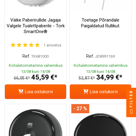
Väike Paberirullide Jagaja
Toetage Põrandale
Valgele Tualettpaberile - Tork
Paigaldatud Rullikut.
SmartOne®
1 arvustus
Ref.
Ref.
TK681000
JD8991169
Kohaletoimetamine vahemikus
Kohaletoimetamine vahemikus
13/08 kuni 14/08
13/08 kuni 14/08
45,59 €*
34,99 €*
66,05 €*
52,87 €*
Lisa ostukorvi
Lisa ostukorvi
FILTER
- 27 %