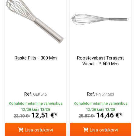
Raske Piits - 300 Mm
Roostevabast Terasest
Vispel - P 500 Mm
Ref.
Ref.
GEK546
HN511503
Kohaletoimetamine vahemikus
Kohaletoimetamine vahemikus
12/08 kuni 13/08
12/08 kuni 13/08
12,51 €*
14,46 €*
23,10 €*
25,87 €*
Lisa ostukorvi
Lisa ostukorvi