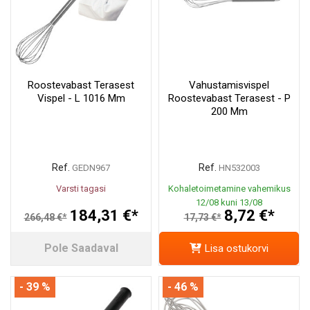
Roostevabast Terasest
Vahustamisvispel
Vispel - L 1016 Mm
Roostevabast Terasest - P
200 Mm
Ref.
Ref.
GEDN967
HN532003
Varsti tagasi
Kohaletoimetamine vahemikus
12/08 kuni 13/08
184,31 €*
8,72 €*
266,48 €*
17,73 €*
Pole Saadaval
Lisa ostukorvi
- 39 %
- 46 %