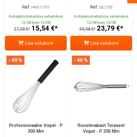
Ref.
Ref.
HN511701
GEJ753
Kohaletoimetamine vahemikus
Kohaletoimetamine vahemikus
12/08 kuni 13/08
12/08 kuni 13/08
15,54 €*
23,79 €*
27,38 €*
39,08 €*
Lisa ostukorvi
Lisa ostukorvi
- 49 %
- 46 %
Professionaalne Vispel - P
Roostevabast Terasest
300 Mm
Vispel - P 350 Mm