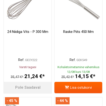
24 Niidiga Vits - P 300 Mm
Raske Piits 450 Mm
Ref.
Ref.
GECY222
GEK549
Varsti tagasi
Kohaletoimetamine vahemikus
12/08 kuni 13/08
21,24 €*
14,15 €*
35,47 €*
25,42 €*
Pole Saadaval
Lisa ostukorvi
- 45 %
- 44 %