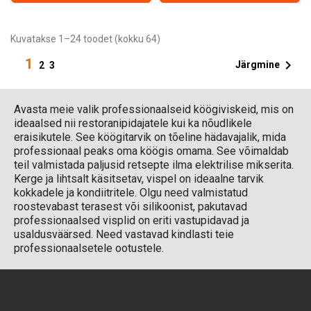
Kuvatakse 1–24 toodet (kokku 64)
1

Järgmine
2
3
Avasta meie valik professionaalseid köögiviskeid, mis on
ideaalsed nii restoranipidajatele kui ka nõudlikele
eraisikutele. See köögitarvik on tõeline hädavajalik, mida
professionaal peaks oma köögis omama. See võimaldab
teil valmistada paljusid retsepte ilma elektrilise mikserita.
Kerge ja lihtsalt käsitsetav, vispel on ideaalne tarvik
kokkadele ja kondiitritele. Olgu need valmistatud
roostevabast terasest või silikoonist, pakutavad
professionaalsed visplid on eriti vastupidavad ja
usaldusväärsed. Need vastavad kindlasti teie
professionaalsetele ootustele.