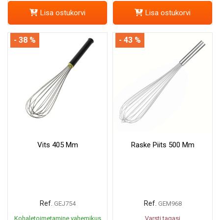
Lisa ostukorvi
Lisa ostukorvi
- 38 %
- 43 %
Vits 405 Mm
Raske Piits 500 Mm
Ref.
Ref.
GEJ754
GEM968
Kohaletoimetamine vahemikus
Varsti tagasi