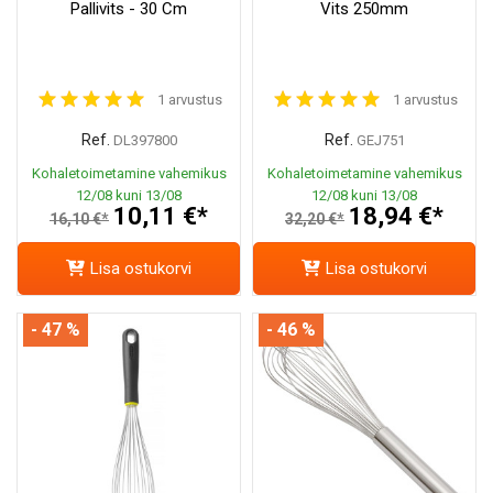
Pallivits - 30 Cm
Vits 250mm
1 arvustus
1 arvustus
Ref.
Ref.
DL397800
GEJ751
Kohaletoimetamine vahemikus
Kohaletoimetamine vahemikus
12/08 kuni 13/08
12/08 kuni 13/08
10,11 €*
18,94 €*
16,10 €*
32,20 €*
Lisa ostukorvi
Lisa ostukorvi
- 47 %
- 46 %