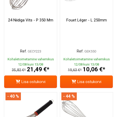
24 Niidiga Vits - P 350 Mm
Fouet Léger - L 250mm
Ref.
Ref.
GECY223
GEK550
Kohaletoimetamine vahemikus
Kohaletoimetamine vahemikus
12/08 kuni 13/08
12/08 kuni 13/08
21,49 €*
10,06 €*
35,82 €*
19,63 €*
Lisa ostukorvi
Lisa ostukorvi
- 40 %
- 44 %