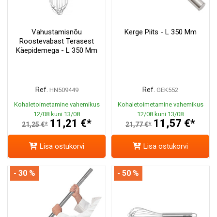
Vahustamisnõu
Kerge Piits - L 350 Mm
Roostevabast Terasest
Käepidemega - L 350 Mm
Ref.
Ref.
HN509449
GEK552
Kohaletoimetamine vahemikus
Kohaletoimetamine vahemikus
12/08 kuni 13/08
12/08 kuni 13/08
11,21 €*
11,57 €*
21,25 €*
21,77 €*
Lisa ostukorvi
Lisa ostukorvi
- 30 %
- 50 %