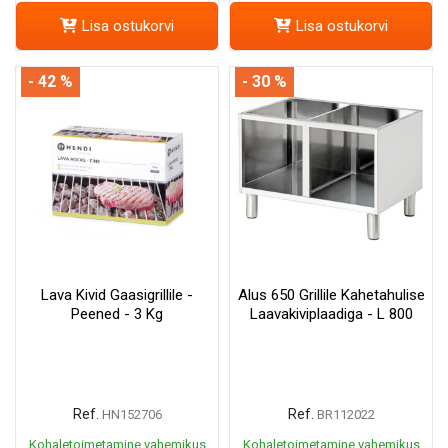
Lisa ostukorvi
Lisa ostukorvi
- 42 %
- 30 %
Lava Kivid Gaasigrillile -
Alus 650 Grillile Kahetahulise
Peened - 3 Kg
Laavakiviplaadiga - L 800
Ref.
Ref.
HN152706
BR112022
Kohaletoimetamine vahemikus
Kohaletoimetamine vahemikus