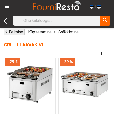

|
search
Eelmine
Küpsetamine
Snäkkimine
GRILLI LAAVAKIVI
swap_vert
- 29 %
- 29 %