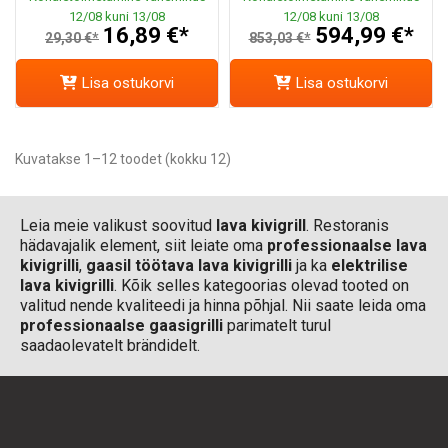
12/08 kuni 13/08
12/08 kuni 13/08
16,89 €*
594,99 €*
29,30 €*
853,03 €*
Lisa ostukorvi
Lisa ostukorvi
Kuvatakse 1–12 toodet (kokku 12)
Leia meie valikust soovitud
lava kivigrill
. Restoranis
hädavajalik element, siit leiate oma
professionaalse lava
kivigrilli
,
gaasil töötava lava kivigrilli
ja ka
elektrilise
lava kivigrilli
. Kõik selles kategoorias olevad tooted on
valitud nende kvaliteedi ja hinna põhjal. Nii saate leida oma
professionaalse gaasigrilli
parimatelt turul
saadaolevatelt brändidelt.