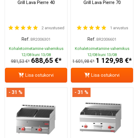
Grill Lava Pierre 40
Grill Lava Pierre 70
2 arvustused
1 arvustus
Ref.
Ref.
BR2006301
BR2006601
Kohaletoimetamine vahemikus
Kohaletoimetamine vahemikus
12/08 kuni 13/08
12/08 kuni 13/08
688,65 €*
1 129,98 €*
981,53 €*
1 601,98 €*
Lisa ostukorvi
Lisa ostukorvi
- 31 %
- 31 %