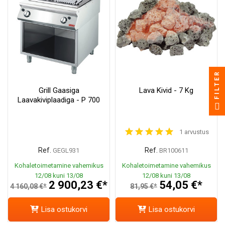
FILTER
Grill Gaasiga
Lava Kivid - 7 Kg
Laavakiviplaadiga - P 700
1 arvustus
Ref.
Ref.
GEGL931
BR100611
Kohaletoimetamine vahemikus
Kohaletoimetamine vahemikus
12/08 kuni 13/08
12/08 kuni 13/08
2 900,23 €*
54,05 €*
4 160,08 €*
81,95 €*
Lisa ostukorvi
Lisa ostukorvi