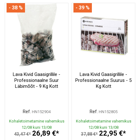
- 38 %
- 39 %
Lava Kivid Gaasigrillile -
Lava Kivid Gaasigrillile -
Professionaalne Suur
Professionaalne Suurus - 5
Läbimõõt - 9 Kg Kott
Kg Kott
Ref.
Ref.
HN152904
HN152805
Kohaletoimetamine vahemikus
Kohaletoimetamine vahemikus
12/08 kuni 13/08
12/08 kuni 13/08
26,89 €*
22,95 €*
43,47 €*
37,88 €*