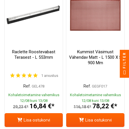
Raclette Roostevabast
Kummist Väsimust
FILTER
Terasest - L 553mm
Vähendav Matt - L 1500 X S
900 Mm
1 arvustus
Ref.
Ref.
GEL478
GEGF017
Kohaletoimetamine vahemikus
Kohaletoimetamine vahemikus
12/08 kuni 13/08
12/08 kuni 13/08
16,84 €*
78,22 €*
29,23 €*
116,18 €*
Lisa ostukorvi
Lisa ostukorvi