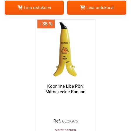
Lisa ostukorvi
Lisa ostukorvi
- 35 %
Kooniline Libe Põhi
Mitmekeelne Banaan
Ref.
GEGK976
Varsti tagasi