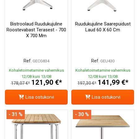
Bistroolaud Ruudukujuline
Ruudukujuline Saarepuidust
Roostevabast Terasest - 700
Laud 60 X 60 Cm
X 700 Mm
Ref.
Ref.
GECG834
GEU430
Kohaletoimetamine vahemikus
Kohaletoimetamine vahemikus
12/08 kuni 13/08
12/08 kuni 13/08
121,90 €*
141,99 €*
178,07 €*
197,30 €*
Lisa ostukorvi
Lisa ostukorvi
- 31 %
- 30 %