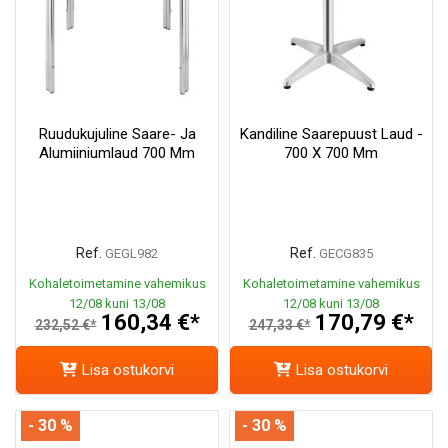
Ruudukujuline Saare- Ja
Kandiline Saarepuust Laud -
Alumiiniumlaud 700 Mm
700 X 700 Mm
Ref.
Ref.
GEGL982
GECG835
Kohaletoimetamine vahemikus
Kohaletoimetamine vahemikus
12/08 kuni 13/08
12/08 kuni 13/08
160,34 €*
170,79 €*
232,52 €*
247,33 €*
Lisa ostukorvi
Lisa ostukorvi
- 30 %
- 30 %