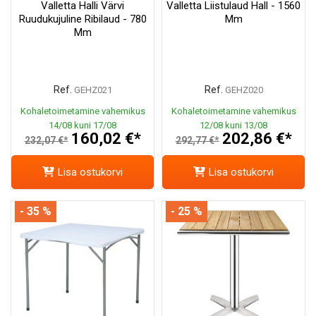
Valletta Halli Värvi
Valletta Liistulaud Hall - 1560
Ruudukujuline Ribilaud - 780
Mm
Mm
Ref.
Ref.
GEHZ021
GEHZ020
Kohaletoimetamine vahemikus
Kohaletoimetamine vahemikus
14/08 kuni 17/08
12/08 kuni 13/08
160,02 €*
202,86 €*
232,07 €*
292,77 €*
Lisa ostukorvi
Lisa ostukorvi
- 35 %
- 25 %