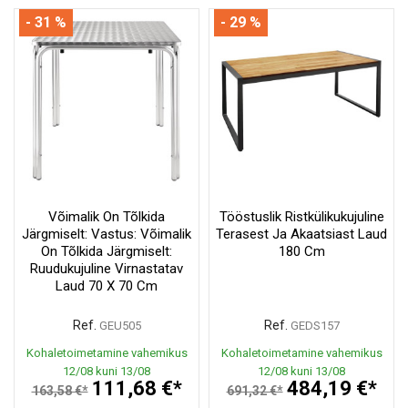
- 31 %
- 29 %
Võimalik On Tõlkida
Tööstuslik Ristkülikukujuline
Järgmiselt: Vastus: Võimalik
Terasest Ja Akaatsiast Laud
On Tõlkida Järgmiselt:
180 Cm
Ruudukujuline Virnastatav
Laud 70 X 70 Cm
Ref.
Ref.
GEU505
GEDS157
Kohaletoimetamine vahemikus
Kohaletoimetamine vahemikus
12/08 kuni 13/08
12/08 kuni 13/08
111,68 €*
484,19 €*
163,58 €*
691,32 €*