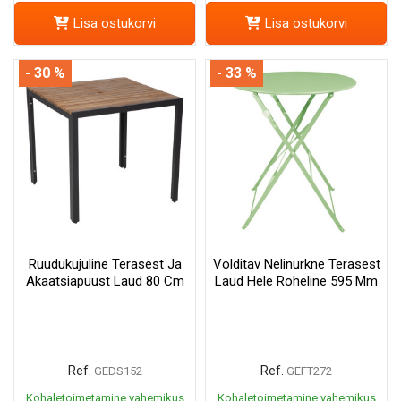
Lisa ostukorvi
Lisa ostukorvi
- 30 %
- 33 %
Ruudukujuline Terasest Ja
Volditav Nelinurkne Terasest
Akaatsiapuust Laud 80 Cm
Laud Hele Roheline 595 Mm
Ref.
Ref.
GEDS152
GEFT272
Kohaletoimetamine vahemikus
Kohaletoimetamine vahemikus