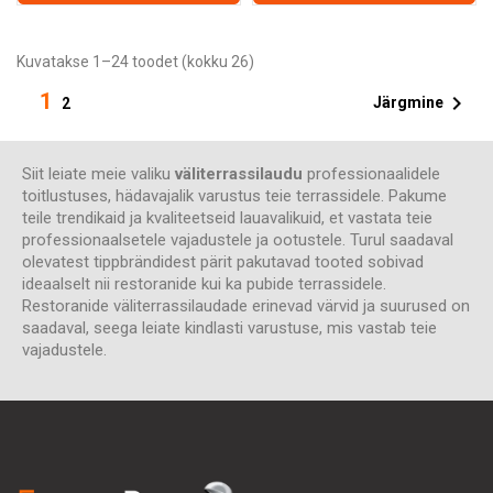
Kuvatakse 1–24 toodet (kokku 26)
1

Järgmine
2
Siit leiate meie valiku
väliterrassilaudu
professionaalidele
toitlustuses, hädavajalik varustus teie terrassidele. Pakume
teile trendikaid ja kvaliteetseid lauavalikuid, et vastata teie
professionaalsetele vajadustele ja ootustele. Turul saadaval
olevatest tippbrändidest pärit pakutavad tooted sobivad
ideaalselt nii restoranide kui ka pubide terrassidele.
Restoranide väliterrassilaudade erinevad värvid ja suurused on
saadaval, seega leiate kindlasti varustuse, mis vastab teie
vajadustele.