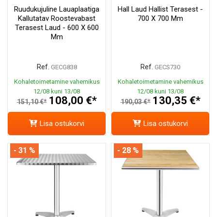
Ruudukujuline Lauaplaatiga
Hall Laud Hallist Terasest -
Kallutatav Roostevabast
700 X 700 Mm
Terasest Laud - 600 X 600
Mm
Ref.
Ref.
GECG838
GECS730
Kohaletoimetamine vahemikus
Kohaletoimetamine vahemikus
12/08 kuni 13/08
12/08 kuni 13/08
108,00 €*
130,35 €*
151,10 €*
190,03 €*
Lisa ostukorvi
Lisa ostukorvi
- 31 %
- 28 %