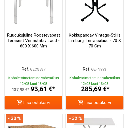
Ruudukujuline Roostevabast
Kokkupandav Vintage-Stiilis
Terasest Virnastatav Laud -
Limburgi Terrassilaud - 70 X
600 X 600 Mm
70 Cm
Ref.
Ref.
GECG837
GEFN993
Kohaletoimetamine vahemikus
Kohaletoimetamine vahemikus
12/08 kuni 13/08
12/08 kuni 13/08
93,61 €*
285,69 €*
137,98 €*
Lisa ostukorvi
Lisa ostukorvi
- 30 %
- 32 %