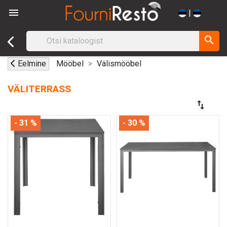

|
search
Eelmine
Mööbel
Välismööbel
VÄLITERRASS
swap_vert
- 31 %
- 30 %