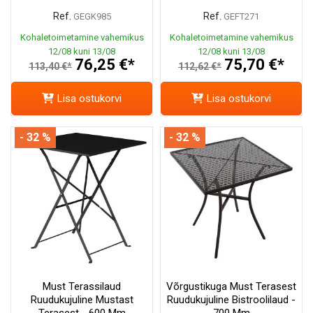
Ref.
Ref.
GEGK985
GEFT271
Kohaletoimetamine vahemikus
Kohaletoimetamine vahemikus
12/08 kuni 13/08
12/08 kuni 13/08
76,25 €*
75,70 €*
113,40 €*
112,62 €*
Lisa ostukorvi
Lisa ostukorvi
- 32 %
- 32 %
Must Terassilaud
Võrgustikuga Must Terasest
Ruudukujuline Mustast
Ruudukujuline Bistroolilaud -
Terasest - 600 Mm
700 Mm