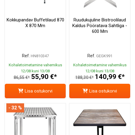
Kokkupandav Buffetilaud 870
Ruudukujuline Bistroolilaud
X 870 Mm
Kaldus Pööratava Sahtliga -
600 Mm
Ref.
Ref.
HN810347
GEGK991
Kohaletoimetamine vahemikus
Kohaletoimetamine vahemikus
12/08 kuni 13/08
12/08 kuni 13/08
55,90 €*
140,99 €*
86,55 €*
188,30 €*
Lisa ostukorvi
Lisa ostukorvi
- 32 %