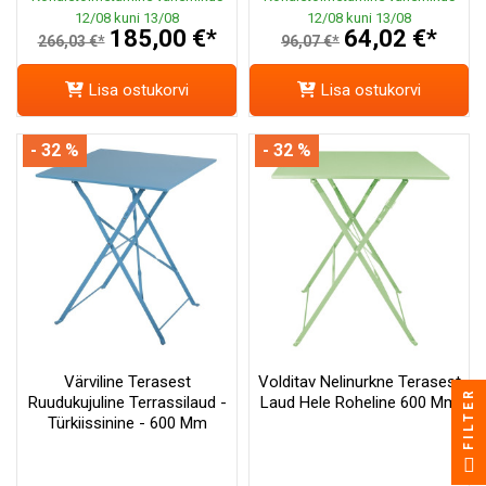
12/08 kuni 13/08
12/08 kuni 13/08
185,00 €*
64,02 €*
266,03 €*
96,07 €*
Lisa ostukorvi
Lisa ostukorvi
- 32 %
- 32 %
Värviline Terasest
Volditav Nelinurkne Terasest
FILTER
Ruudukujuline Terrassilaud -
Laud Hele Roheline 600 Mm
Türkiissinine - 600 Mm